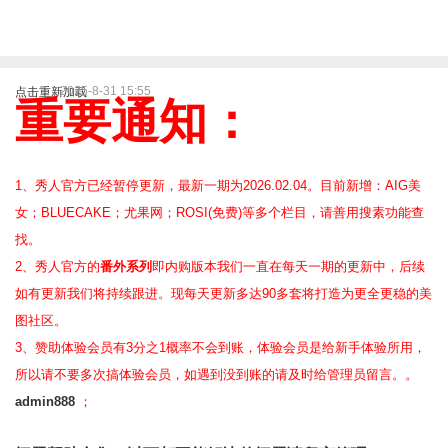
2025-8-31 15:55
点击重新加载
重要通知：
1、秀人官方已经暂停更新，最新一期为2026.02.04。目前新增：AIG美
女；BLUECAKE；尤果网；ROSI(免费)等
多个栏目，请善用搜素功能查
找。
2、
秀人官方的
番外系列
即内购版本我们一直在每天一期的更新中，后续
如有更新我们将持续跟进。现每天更新多达90多套将打造为更全更稳的美
图社区。
3、赞助体验会员
有3分之1概率不会到账，体验会员是给新手体验所用，
所以请不要多次搞体验会员，如遇到没到账的请及时给管理员留言。。
admin888
；