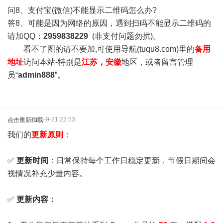
问8、支付宝(微信)不能显示二维码怎么办?
答8、可能是因为网络的原因，遇到扫码不能显示二维码的
请加QQ：
2959838229
(非支付问题勿扰)。
看不了图的请不要加,可使用导航(tuqu8.com)里的
备用
地址
访问本站-特别是
江苏，安徽
地区，或者留言管理
员“
admin888
”。
2025-9-21 22:53
点击重新加载
我们的
更新原则
：
✅
更新时间
：日常保持每个工作日稳定更新，节假日期间会
视情况补充少量内容。
✅
更新内容：