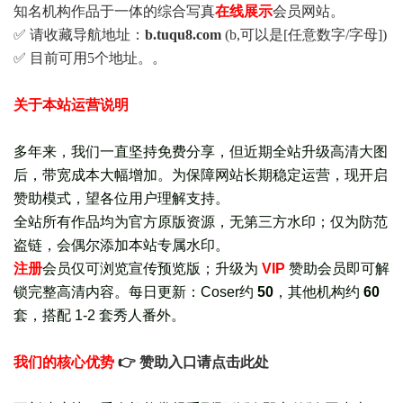
知名机构作品于一体的综合写真
在线展示
会员网站。
✅ 请收藏导航地址：
b.tuqu8.com
(b,可以是[任意数字/字母])
✅ 目前可用5个地址。。
关于本站运营说明
多年来，我们一直坚持免费分享，但近期全站升级高清大图
后，带宽成本大幅增加。为保障网站长期稳定运营，现开启
赞助模式，望各位用户理解支持。
全站所有作品均为官方原版资源，无第三方水印；仅为防范
盗链，会偶尔添加本站专属水印。
注册
会员仅可浏览宣传
预览版
；
升级为
VIP
赞助会员即可解
锁完整高清内容。每日更新：
Coser约
50
，其他机构约
60
套，
搭配 1-2 套秀人番外
。
我们的核心优势
👉 赞助入口请点击此处