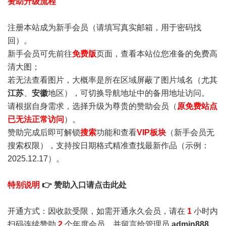
赞助升级流程
注册本站成为新手会员
（请填写真实邮箱，用于密码找
回）。
新手会员可先前往
免费版
页面，查看本站位您准备的免费高
清大图；
若无法查看图片，大概率是所在区域屏蔽了图片域名（尤其
江苏
、
安徽
地区），可切换导航地址中的备用地址访问。
请根据自身需求，选择升级为尊贵的赞助会员（
原免费站点
已无法正常访问
）。
赞助完成后即可解锁
搜索
功能和查看
VIP板块
（新手会员无
搜索权限），支持按日期格式精准查找最新作品（示例：
2025.12.17）。
特别说明
👉 赞助入口请点击此处
开通方式：因收款受限，如需开通永久会员，请在
1
小时内
扫码连续赞助
2
个年度会员，并留言给管理员
admin888
，