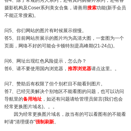
答4、除了常规的秀人系列，还有其内购番外系列，还有各
摄影机构及Coser系列美女合集，请善用
搜索
功能(新手会员
不能正常搜索)。
问5、你们网站的图片有时候展示很慢。
答5、目前网站所展示的图片均为高清大图，一套图为一个
页面，网络不好的可能会卡顿特别是高峰期(21-24点)。
问6、网址出现红色风险提示，怎么办？
答6、请不要使用国内浏览器，
推荐浏览器
请点这里。。
问7、赞助后有权限了但个别栏目不能看到图片。
答7、已经完美解决个别地区不能看图的问题，也可以访问
导航里的
备用地址
，如还有问题请给管理员留言(我们也会
经常更换图片域名)。。。
因为经常更换图片域名，故当有的可以看图有的不能看
时请“清理缓存”
强制刷新
。