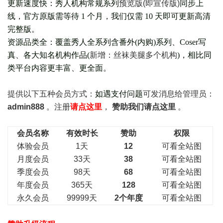
更新速度快：秀人机构常规系列
预览版(即宣传版)
同步上
线，官方原版需等待 1 个月，我们仅需 10 天即可更新高清
完整版。
资源品类全：覆盖秀人全系列含番外(
内购
)系列、Coser写
真、各大知名机构作品(
新增：丝袜美腿多个机构
)，相比同
类平台内容更丰富、更全面。
提供以下五种会员
方式：
如遇支付问题
可发消息给管理员：
admin888
。注册
请点这里
，
赞助我们请点这里
。
会员名称
有效时长
赞助
权限
体验会员
1天
12
可看全站图
月度会员
33天
38
可看全站图
季度会员
98天
68
可看全站图
年度会员
365天
128
可看全站图
永久会员
99999天
2个年度
可看全站图