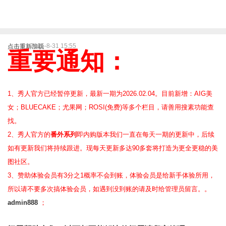
2025-8-31 15:55
点击重新加载
重要通知：
1、秀人官方已经暂停更新，最新一期为2026.02.04。目前新增：AIG美
女；BLUECAKE；尤果网；ROSI(免费)等
多个栏目，请善用搜素功能查
找。
2、
秀人官方的
番外系列
即内购版本我们一直在每天一期的更新中，后续
如有更新我们将持续跟进。现每天更新多达90多套将打造为更全更稳的美
图社区。
3、赞助体验会员
有3分之1概率不会到账，体验会员是给新手体验所用，
所以请不要多次搞体验会员，如遇到没到账的请及时给管理员留言。。
admin888
；