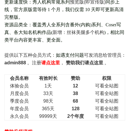
更新速度快：秀人机构常规系列
预览版(即宣传版)
同步上
线，官方原版需等待 1 个月，我们仅需 10 天即可更新高清
完整版。
资源品类全：覆盖秀人全系列含番外(
内购
)系列、Coser写
真、各大知名机构作品(
新增：丝袜美腿多个机构
)，相比同
类平台内容更丰富、更全面。
提供以下五种会员
方式：
如遇支付问题
可发消息给管理员：
admin888
。注册
请点这里
，
赞助我们请点这里
。
会员名称
有效时长
赞助
权限
体验会员
1天
12
可看全站图
月度会员
33天
38
可看全站图
季度会员
98天
68
可看全站图
年度会员
365天
128
可看全站图
永久会员
99999天
2个年度
可看全站图