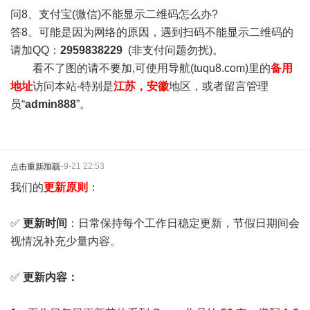
问8、支付宝(微信)不能显示二维码怎么办?
答8、可能是因为网络的原因，遇到扫码不能显示二维码的
请加QQ：
2959838229
(非支付问题勿扰)。
看不了图的请不要加,可使用导航(tuqu8.com)里的
备用
地址
访问本站-特别是
江苏，安徽
地区，或者留言管理
员“
admin888
”。
2025-9-21 22:53
点击重新加载
我们的
更新原则
：
✅
更新时间
：日常保持每个工作日稳定更新，节假日期间会
视情况补充少量内容。
✅
更新内容：