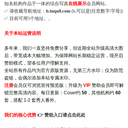
知名机构作品于一体的综合写真
在线展示
会员网站。
✅ 请收藏导航地址：
b.tuqu8.com
(b,可以是[任意数字/字母])
✅ 目前可用5个地址。。
关于本站运营说明
多年来，我们一直坚持免费分享，但近期全站升级高清大图
后，带宽成本大幅增加。为保障网站长期稳定运营，现开启
赞助模式，望各位用户理解支持。
全站所有作品均为官方原版资源，无第三方水印；仅为防范
盗链，会偶尔添加本站专属水印。
注册
会员仅可浏览宣传
预览版
；
升级为
VIP
赞助会员即可解
锁完整高清内容。每日更新：
Coser约
50
，其他机构约
60
套，
搭配 1-2 套秀人番外
。
我们的核心优势
👉 赞助入口请点击此处