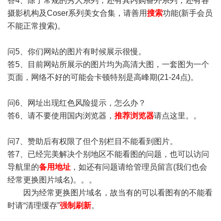
答4、除了常规的秀人系列，还有其内购番外系列，还有各
摄影机构及Coser系列美女合集，请善用
搜索
功能(新手会员
不能正常搜索)。
问5、你们网站的图片有时候展示很慢。
答5、目前网站所展示的图片均为高清大图，一套图为一个
页面，网络不好的可能会卡顿特别是高峰期(21-24点)。
问6、网址出现红色风险提示，怎么办？
答6、请不要使用国内浏览器，
推荐浏览器
请点这里。。
问7、赞助后有权限了但个别栏目不能看到图片。
答7、已经完美解决个别地区不能看图的问题，也可以访问
导航里的
备用地址
，如还有问题请给管理员留言(我们也会
经常更换图片域名)。。。
因为经常更换图片域名，故当有的可以看图有的不能看
时请“清理缓存”
强制刷新
。