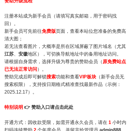
赞助升级流程
注册本站成为新手会员
（请填写真实邮箱，用于密码找
回）。
新手会员可先前往
免费版
页面，查看本站位您准备的免费高
清大图；
若无法查看图片，大概率是所在区域屏蔽了图片域名（尤其
江苏
、
安徽
地区），可切换导航地址中的备用地址访问。
请根据自身需求，选择升级为尊贵的赞助会员（
原免费站点
已无法正常访问
）。
赞助完成后即可解锁
搜索
功能和查看
VIP板块
（新手会员无
搜索权限），支持按日期格式精准查找最新作品（示例：
2025.12.17）。
特别说明
👉 赞助入口请点击此处
开通方式：因收款受限，如需开通永久会员，请在
1
小时内
扫码连续赞助
2
个年度会员，并留言给管理员
admin888
，