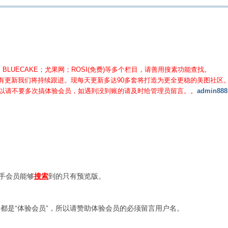
BLUECAKE；尤果网；ROSI(免费)等
多个栏目，请善用搜素功能查找。
有更新我们将持续跟进。现每天更新多达90多套将打造为更全更稳的美图社区
所以请不要多次搞体验会员，如遇到没到账的请及时给管理员留言。。
admin888
新手会员能够
搜索
到的只有预览版。
都是“体验会员”，所以请赞助体验会员的必须留言用户名。