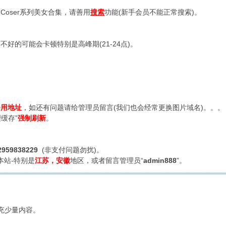
oser系列美女合集，请善用
搜索
功能(新手会员不能正常搜索)。
好的可能会卡顿特别是高峰期(21-24点)。
备用地址
，如还有问题请给管理员留言(我们也会经常更换图片域名)。。。
缓存”
强制刷新
。
2959838229
(非支付问题勿扰)。
本站-特别是
江苏，安徽
地区，或者留言管理员“
admin888
”。
充少量内容。