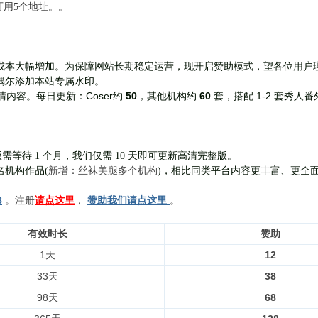
前可用5个地址。。
成本大幅增加。为保障网站长期稳定运营，现开启赞助模式，望各位用户
偶尔添加本站专属水印。
Coser约
50
，其他机构约
60
套，
搭配 1-2 套秀人番
清内容。每日更新：
需等待 1 个月，我们仅需 10 天即可更新高清完整版。
新增：丝袜美腿多个机构
名机构作品(
)，相比同类平台内容更丰富、更全
8
。注册
请点这里
，
赞助我们请点这里
。
有效时长
赞助
1天
12
33天
38
98天
68