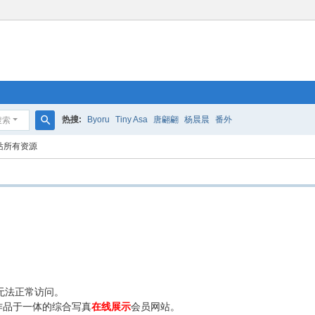
热搜:
Byoru
Tiny Asa
唐翩翩
杨晨晨
番外
搜索
搜
站所有资源
索
无法正常访问。
作品于一体的综合写真
在线展示
会员网站。