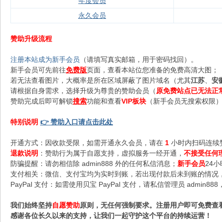
年度会员
永久会员
赞助升级流程
注册本站成为新手会员
（请填写真实邮箱，用于密码找回）。
新手会员可先前往
免费版
页面，查看本站位您准备的免费高清大图；
若无法查看图片，大概率是所在区域屏蔽了图片域名（尤其
江苏
、
安
请根据自身需求，选择升级为尊贵的赞助会员（
原免费站点已无法正
赞助完成后即可解锁
搜索
功能和查看
VIP板块
（新手会员无搜索权限），
特别说明
👉 赞助入口请点击此处
开通方式：因收款受限，如需开通永久会员，请在
1
小时内扫码连续
退款说明
：赞助行为属于自愿支持，虚拟服务一经开通，
不接受任何
防骗提醒：请勿相信除 admin888 外的任何私信消息；
新手会员
24
支付相关：微信、支付宝均为实时到账，若出现付款后未到账的情况，请
PayPal 支付：如需使用贝宝 PayPal 支付，请私信管理员 admi
我们始终坚持
自愿赞助
原则，无任何强制要求。注册用户即可免费查
感谢各位长久以来的支持，让我们一起守护这个平台的持续运营！