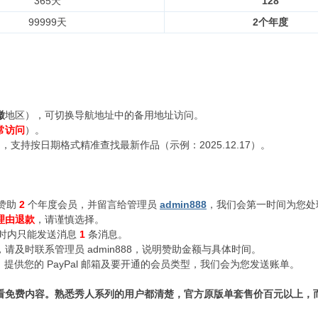
365天
128
99999天
2个年度
徽
地区），可切换导航地址中的备用地址访问。
常访问
）。
支持按日期格式精准查找最新作品（示例：2025.12.17）。
赞助
2
个年度会员，并留言给管理员
admin888
，我们会第一时间为您处
理由退款
，请谨慎选择。
小时内只能发送消息
1
条消息。
及时联系管理员 admin888，说明赞助金额与具体时间。
n888，提供您的 PayPal 邮箱及要开通的会员类型，我们会为您发送账单。
看免费内容。熟悉秀人系列的用户都清楚，官方原版单套售价百元以上，