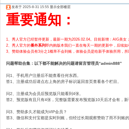
发表于 2025-8-31 15:55
显示全部楼层
重要通知：
1、秀人官方已经暂停更新，最新一期为2026.02.04。目前新增：AIG美女；
2、
秀人官方的
番外系列
即内购版本我们一直在每天一期的更新中，后续如
3、赞助体验会员
有3分之1概率不会到账，体验会员是给新手体验所用，
问题帮助
合集
：以下都不能解决的问题请留言管理员“admin888”
问1、手机用户注册后不能查看任何东西。
答1、注册成功后请点右上角的房子标识返回首页查看各个栏目。
问2、注册成为会员后预览版只能看到4张。
答2、预览版有且只有4张，完整版需要发布预览版10天后才会有，
问3、赞助多久才能成为VIP会员？
答3、微信和支付宝都是实时到账，但经过长期观察赞助了而不到账的