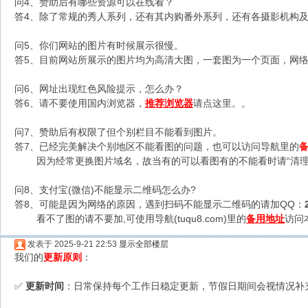
问4、赞助后有哪些资源可以在线看？
答4、除了常规的秀人系列，还有其内购番外系列，还有各摄影机构及C
问5、你们网站的图片有时候展示很慢。
答5、目前网站所展示的图片均为高清大图，一套图为一个页面，网络不
问6、网址出现红色风险提示，怎么办？
答6、请不要使用国内浏览器，
推荐浏览器
请点这里。。
问7、赞助后有权限了但个别栏目不能看到图片。
答7、已经完美解决个别地区不能看图的问题，也可以访问导航里的
因为经常更换图片域名，故当有的可以看图有的不能看时请“清理
问8、支付宝(微信)不能显示二维码怎么办?
答8、可能是因为网络的原因，遇到扫码不能显示二维码的请加QQ：
看不了图的请不要加,可使用导航(tuqu8.com)里的
备用地址
访问
发表于 2025-9-21 22:53
显示全部楼层
我们的
更新原则
：
更新时间
：日常保持每个工作日稳定更新，节假日期间会视情况补
✅