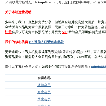
✅ 请收藏导航地址：
b.tuqu8.com
(b,可以是[任意数字/字母]) ✅ 目
关于本站运营说明
多年来，我们一直坚持免费分享，但近期全站升级高清大图后，带宽
全站所有作品均为官方原版资源，无第三方水印；仅为防范盗链，会
注册
VIP
会员仅可浏览宣传
预览版
；
升级为
赞助会员即可解锁完整高
👉 赞助入口请点击此处
我们的核心优势
预览版(即宣传版)
更新速度快：秀人机构常规系列
同步上线，官方原版
资源品类全：覆盖秀人全系列含番外(
内购
)系列、Coser写真、各大知
可发消息给管理员：
admin88
提供以下五种会员
方式：
如遇支付问题
会员名称
体验会员
月度会员
季度会员