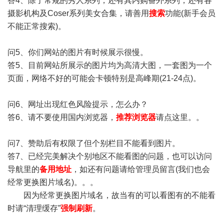
答4、除了常规的秀人系列，还有其内购番外系列，还有各
摄影机构及Coser系列美女合集，请善用
搜索
功能(新手会员
不能正常搜索)。
问5、你们网站的图片有时候展示很慢。
答5、目前网站所展示的图片均为高清大图，一套图为一个
页面，网络不好的可能会卡顿特别是高峰期(21-24点)。
问6、网址出现红色风险提示，怎么办？
答6、请不要使用国内浏览器，
推荐浏览器
请点这里。。
问7、赞助后有权限了但个别栏目不能看到图片。
答7、已经完美解决个别地区不能看图的问题，也可以访问
导航里的
备用地址
，如还有问题请给管理员留言(我们也会
经常更换图片域名)。。。
因为经常更换图片域名，故当有的可以看图有的不能看
时请“清理缓存”
强制刷新
。