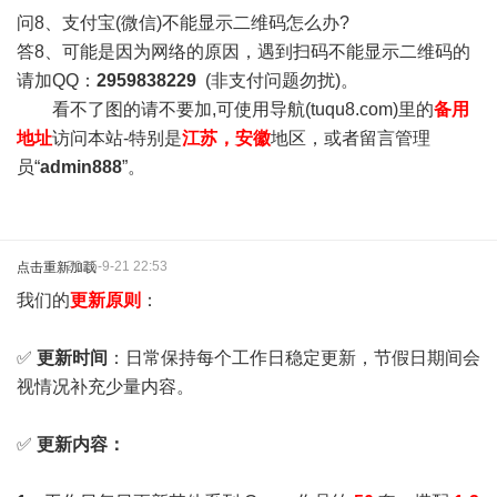
问8、支付宝(微信)不能显示二维码怎么办?
答8、可能是因为网络的原因，遇到扫码不能显示二维码的
请加QQ：
2959838229
(非支付问题勿扰)。
看不了图的请不要加,可使用导航(tuqu8.com)里的
备用
地址
访问本站-特别是
江苏，安徽
地区，或者留言管理
员“
admin888
”。
2025-9-21 22:53
点击重新加载
我们的
更新原则
：
✅
更新时间
：日常保持每个工作日稳定更新，节假日期间会
视情况补充少量内容。
✅
更新内容：