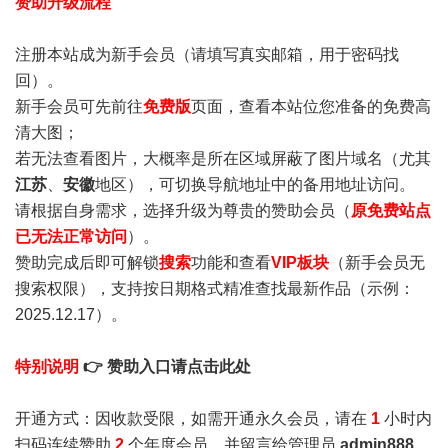
赞助升级流程
注册本站成为新手会员
（请填写真实邮箱，用于密码找
回）。
新手会员可先前往
免费版
页面，查看本站位您准备的免费高
清大图；
若无法查看图片，大概率是所在区域屏蔽了图片域名（尤其
江苏
、
安徽
地区），可切换导航地址中的备用地址访问。
请根据自身需求，选择升级为尊贵的赞助会员（
原免费站点
已无法正常访问
）。
赞助完成后即可解锁
搜索
功能和查看
VIP板块
（新手会员无
搜索权限），支持按日期格式精准查找最新作品（示例：
2025.12.17）。
特别说明
👉 赞助入口请点击此处
开通方式：因收款受限，如需开通永久会员，请在
1
小时内
扫码连续赞助
2
个年度会员，并留言给管理员
admin888
，