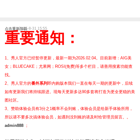
2025-8-31 15:55
点击重新加载
重要通知：
1、秀人官方已经暂停更新，最新一期为2026.02.04。目前新增：AIG美
女；BLUECAKE；尤果网；ROSI(免费)等
多个栏目，请善用搜素功能查
找。
2、
秀人官方的
番外系列
即内购版本我们一直在每天一期的更新中，后续
如有更新我们将持续跟进。现每天更新多达90多套将打造为更全更稳的美
图社区。
3、赞助体验会员
有3分之1概率不会到账，体验会员是给新手体验所用，
所以请不要多次搞体验会员，如遇到没到账的请及时给管理员留言。。
admin888
；