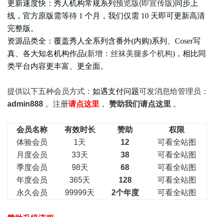
更新速度快：秀人机构常规系列
预览版(即宣传版)
同步上
线，官方原版需等待 1 个月，我们仅需 10 天即可更新高清
完整版。
资源品类全：覆盖秀人全系列含番外(
内购
)系列、Coser写
真、各大知名机构作品(
新增：丝袜美腿多个机构
)，相比同
类平台内容更丰富、更全面。
提供以下五种会员
方式：
如遇支付问题
可发消息给管理员：
admin888
。注册
请点这里
，
赞助我们请点这里
。
会员名称
有效时长
赞助
权限
体验会员
1天
12
可看全站图
月度会员
33天
38
可看全站图
季度会员
98天
68
可看全站图
年度会员
365天
128
可看全站图
永久会员
99999天
2个年度
可看全站图