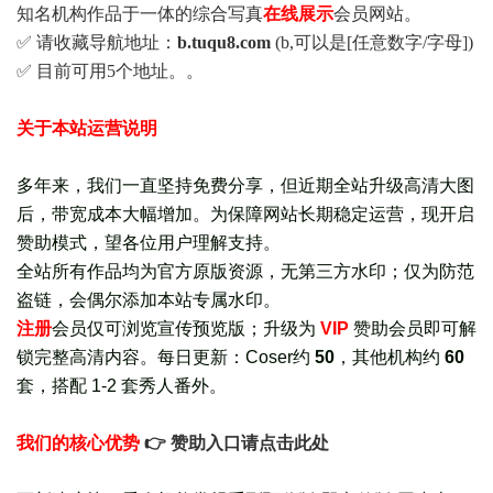
知名机构作品于一体的综合写真
在线展示
会员网站。
✅ 请收藏导航地址：
b.tuqu8.com
(b,可以是[任意数字/字母])
✅ 目前可用5个地址。。
关于本站运营说明
多年来，我们一直坚持免费分享，但近期全站升级高清大图
后，带宽成本大幅增加。为保障网站长期稳定运营，现开启
赞助模式，望各位用户理解支持。
全站所有作品均为官方原版资源，无第三方水印；仅为防范
盗链，会偶尔添加本站专属水印。
注册
会员仅可浏览宣传
预览版
；
升级为
VIP
赞助会员即可解
锁完整高清内容。每日更新：
Coser约
50
，其他机构约
60
套，
搭配 1-2 套秀人番外
。
我们的核心优势
👉 赞助入口请点击此处