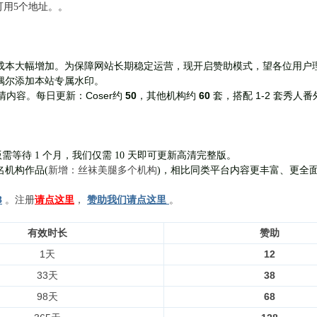
前可用5个地址。。
成本大幅增加。为保障网站长期稳定运营，现开启赞助模式，望各位用户
偶尔添加本站专属水印。
Coser约
50
，其他机构约
60
套，
搭配 1-2 套秀人番
清内容。每日更新：
需等待 1 个月，我们仅需 10 天即可更新高清完整版。
新增：丝袜美腿多个机构
名机构作品(
)，相比同类平台内容更丰富、更全
8
。注册
请点这里
，
赞助我们请点这里
。
有效时长
赞助
1天
12
33天
38
98天
68