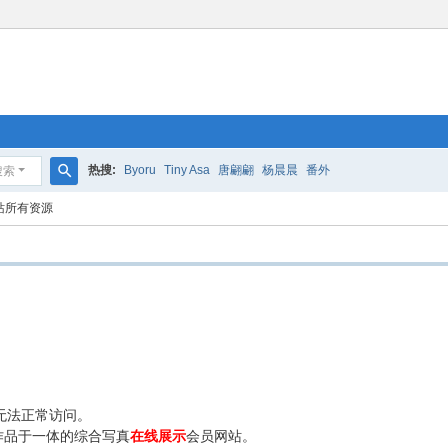
热搜:
Byoru
Tiny Asa
唐翩翩
杨晨晨
番外
搜索
搜
站所有资源
索
无法正常访问。
作品于一体的综合写真
在线展示
会员网站。