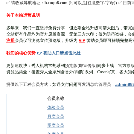
✅ 请收藏导航地址：
b.tuqu8.com
(b,可以是[任意数字/字母]) ✅ 目
关于本站运营说明
多年来，我们一直坚持免费分享，但近期全站升级高清大图后，带宽
全站所有作品均为官方原版资源，无第三方水印；仅为防范盗链，会
注册
VIP
会员仅可浏览宣传
预览版
；
升级为
赞助会员即可解锁完整高
👉 赞助入口请点击此处
我们的核心优势
预览版(即宣传版)
更新速度快：秀人机构常规系列
同步上线，官方原版
资源品类全：覆盖秀人全系列含番外(
内购
)系列、Coser写真、各大知
可发消息给管理员：
admin88
提供以下五种会员
方式：
如遇支付问题
会员名称
体验会员
月度会员
季度会员