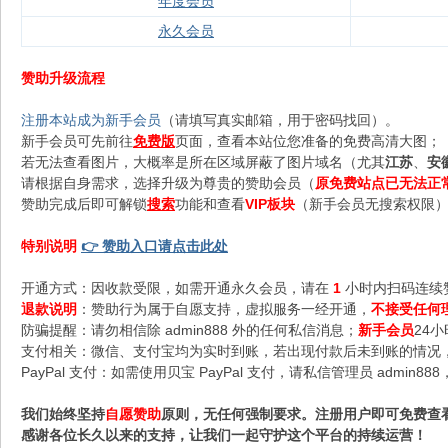
年度会员
永久会员
赞助升级流程
注册本站成为新手会员
（请填写真实邮箱，用于密码找回）。
新手会员可先前往
免费版
页面，查看本站位您准备的免费高清大图；
若无法查看图片，大概率是所在区域屏蔽了图片域名（尤其
江苏
、
安
请根据自身需求，选择升级为尊贵的赞助会员（
原免费站点已无法正
赞助完成后即可解锁
搜索
功能和查看
VIP板块
（新手会员无搜索权限），
特别说明
👉 赞助入口请点击此处
开通方式：因收款受限，如需开通永久会员，请在
1
小时内扫码连续
退款说明
：赞助行为属于自愿支持，虚拟服务一经开通，
不接受任何
防骗提醒：请勿相信除 admin888 外的任何私信消息；
新手会员
24
支付相关：微信、支付宝均为实时到账，若出现付款后未到账的情况，请
PayPal 支付：如需使用贝宝 PayPal 支付，请私信管理员 admi
我们始终坚持
自愿赞助
原则，无任何强制要求。注册用户即可免费查
感谢各位长久以来的支持，让我们一起守护这个平台的持续运营！