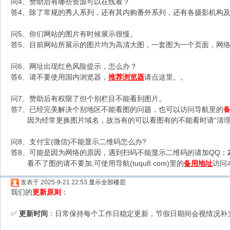
问4、赞助后有哪些资源可以在线看？
答4、除了常规的秀人系列，还有其内购番外系列，还有各摄影机构及C
问5、你们网站的图片有时候展示很慢。
答5、目前网站所展示的图片均为高清大图，一套图为一个页面，网络不
问6、网址出现红色风险提示，怎么办？
答6、请不要使用国内浏览器，
推荐浏览器
请点这里。。
问7、赞助后有权限了但个别栏目不能看到图片。
答7、已经完美解决个别地区不能看图的问题，也可以访问导航里的
因为经常更换图片域名，故当有的可以看图有的不能看时请“清理
问8、支付宝(微信)不能显示二维码怎么办?
答8、可能是因为网络的原因，遇到扫码不能显示二维码的请加QQ：
看不了图的请不要加,可使用导航(tuqu8.com)里的
备用地址
访问
发表于 2025-9-21 22:53
显示全部楼层
我们的
更新原则
：
更新时间
：日常保持每个工作日稳定更新，节假日期间会视情况补
✅