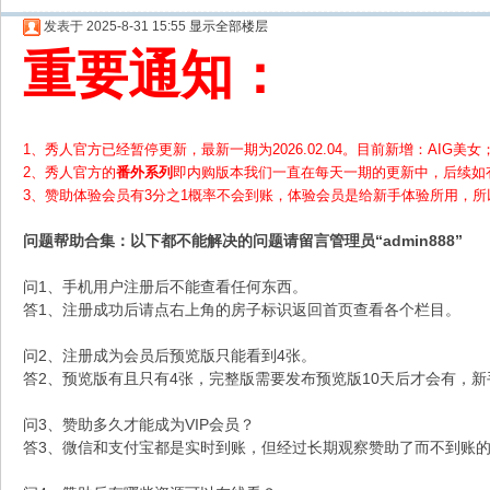
发表于 2025-8-31 15:55
显示全部楼层
重要通知：
1、秀人官方已经暂停更新，最新一期为2026.02.04。目前新增：AIG美女；
2、
秀人官方的
番外系列
即内购版本我们一直在每天一期的更新中，后续如
3、赞助体验会员
有3分之1概率不会到账，体验会员是给新手体验所用，
问题帮助
合集
：以下都不能解决的问题请留言管理员“admin888”
问1、手机用户注册后不能查看任何东西。
答1、注册成功后请点右上角的房子标识返回首页查看各个栏目。
问2、注册成为会员后预览版只能看到4张。
答2、预览版有且只有4张，完整版需要发布预览版10天后才会有，
问3、赞助多久才能成为VIP会员？
答3、微信和支付宝都是实时到账，但经过长期观察赞助了而不到账的