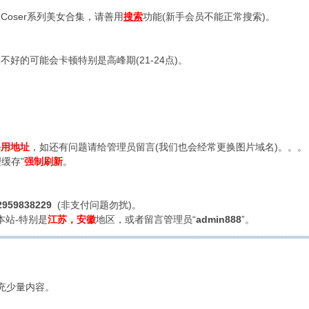
oser系列美女合集，请善用
搜索
功能(新手会员不能正常搜索)。
好的可能会卡顿特别是高峰期(21-24点)。
备用地址
，如还有问题请给管理员留言(我们也会经常更换图片域名)。。。
缓存”
强制刷新
。
2959838229
(非支付问题勿扰)。
本站-特别是
江苏，安徽
地区，或者留言管理员“
admin888
”。
充少量内容。