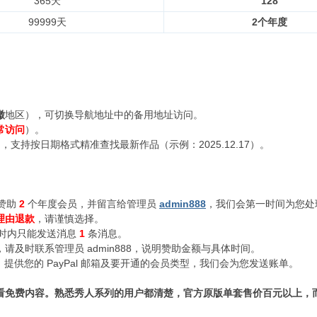
365天
128
99999天
2个年度
徽
地区），可切换导航地址中的备用地址访问。
常访问
）。
支持按日期格式精准查找最新作品（示例：2025.12.17）。
赞助
2
个年度会员，并留言给管理员
admin888
，我们会第一时间为您处
理由退款
，请谨慎选择。
小时内只能发送消息
1
条消息。
及时联系管理员 admin888，说明赞助金额与具体时间。
n888，提供您的 PayPal 邮箱及要开通的会员类型，我们会为您发送账单。
看免费内容。熟悉秀人系列的用户都清楚，官方原版单套售价百元以上，