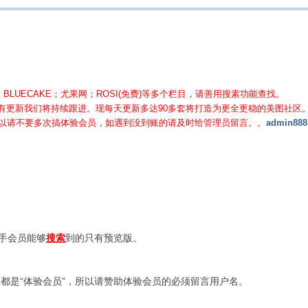
BLUECAKE；尤果网；ROSI(免费)等
多个栏目，请善用搜素功能查找。
有更新我们将持续跟进。现每天更新多达90多套将打造为更全更稳的美图社区
所以请不要多次搞体验会员，如遇到没到账的请及时给管理员留言。。
admin888
新手会员能够
搜索
到的只有预览版。
都是“体验会员”，所以请赞助体验会员的必须留言用户名。