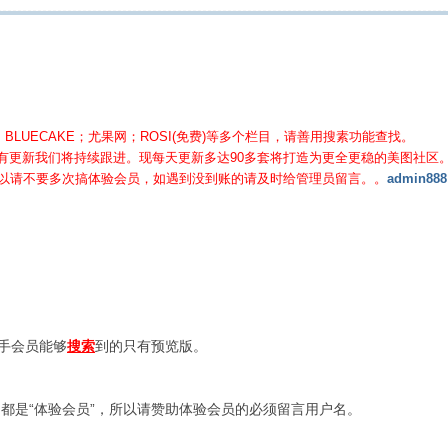
BLUECAKE；尤果网；ROSI(免费)等
多个栏目，请善用搜素功能查找。
有更新我们将持续跟进。现每天更新多达90多套将打造为更全更稳的美图社区
所以请不要多次搞体验会员，如遇到没到账的请及时给管理员留言。。
admin888
新手会员能够
搜索
到的只有预览版。
都是“体验会员”，所以请赞助体验会员的必须留言用户名。