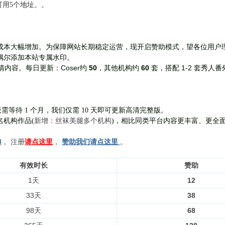
前可用5个地址。。
成本大幅增加。为保障网站长期稳定运营，现开启赞助模式，望各位用户
偶尔添加本站专属水印。
Coser约
50
，其他机构约
60
套，
搭配 1-2 套秀人番
清内容。每日更新：
需等待 1 个月，我们仅需 10 天即可更新高清完整版。
新增：丝袜美腿多个机构
名机构作品(
)，相比同类平台内容更丰富、更全
8
。注册
请点这里
，
赞助我们请点这里
。
有效时长
赞助
1天
12
33天
38
98天
68