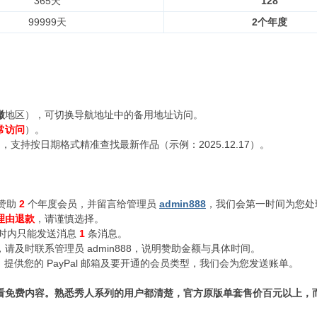
365天
128
99999天
2个年度
徽
地区），可切换导航地址中的备用地址访问。
常访问
）。
支持按日期格式精准查找最新作品（示例：2025.12.17）。
赞助
2
个年度会员，并留言给管理员
admin888
，我们会第一时间为您处
理由退款
，请谨慎选择。
小时内只能发送消息
1
条消息。
及时联系管理员 admin888，说明赞助金额与具体时间。
n888，提供您的 PayPal 邮箱及要开通的会员类型，我们会为您发送账单。
看免费内容。熟悉秀人系列的用户都清楚，官方原版单套售价百元以上，