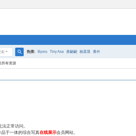
热搜:
Byoru
Tiny Asa
唐翩翩
杨晨晨
番外
搜索
搜
站所有资源
索
无法正常访问。
作品于一体的综合写真
在线展示
会员网站。