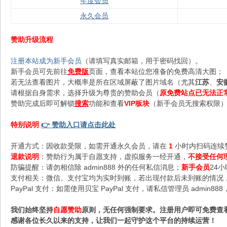
年度会员
永久会员
赞助升级流程
注册本站成为新手会员
（请填写真实邮箱，用于密码找回）。
新手会员可先前往
免费版
页面，查看本站位您准备的免费高清大图；
若无法查看图片，大概率是所在区域屏蔽了图片域名（尤其
江苏
、
安
请根据自身需求，选择升级为尊贵的赞助会员（
原免费站点已无法正
赞助完成后即可解锁
搜索
功能和查看
VIP板块
（新手会员无搜索权限），
特别说明
👉 赞助入口请点击此处
开通方式：因收款受限，如需开通永久会员，请在
1
小时内扫码连续
退款说明
：赞助行为属于自愿支持，虚拟服务一经开通，
不接受任何
防骗提醒：请勿相信除 admin888 外的任何私信消息；
新手会员
24
支付相关：微信、支付宝均为实时到账，若出现付款后未到账的情况，请
PayPal 支付：如需使用贝宝 PayPal 支付，请私信管理员 admi
我们始终坚持
自愿赞助
原则，无任何强制要求。注册用户即可免费查
感谢各位长久以来的支持，让我们一起守护这个平台的持续运营！