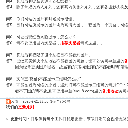
问4、赞助后有哪些资源可以在线看？
答4、除了常规的秀人系列，还有其内购番外系列，还有各摄影机构及C
问5、你们网站的图片有时候展示很慢。
答5、目前网站所展示的图片均为高清大图，一套图为一个页面，网络不
问6、网址出现红色风险提示，怎么办？
答6、请不要使用国内浏览器，
推荐浏览器
请点这里。。
问7、赞助后有权限了但个别栏目不能看到图片。
答7、已经完美解决个别地区不能看图的问题，也可以访问导航里的
因为经常更换图片域名，故当有的可以看图有的不能看时请“清理
问8、支付宝(微信)不能显示二维码怎么办?
答8、可能是因为网络的原因，遇到扫码不能显示二维码的请加QQ：
看不了图的请不要加,可使用导航(tuqu8.com)里的
备用地址
访问
发表于 2025-9-21 22:53
显示全部楼层
我们的
更新原则
：
更新时间
：日常保持每个工作日稳定更新，节假日期间会视情况补
✅