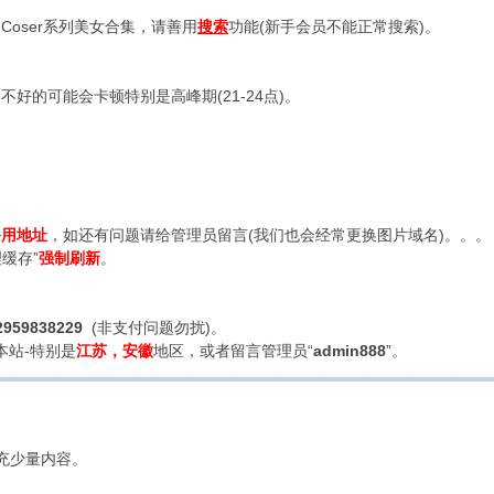
oser系列美女合集，请善用
搜索
功能(新手会员不能正常搜索)。
好的可能会卡顿特别是高峰期(21-24点)。
备用地址
，如还有问题请给管理员留言(我们也会经常更换图片域名)。。。
缓存”
强制刷新
。
2959838229
(非支付问题勿扰)。
本站-特别是
江苏，安徽
地区，或者留言管理员“
admin888
”。
充少量内容。