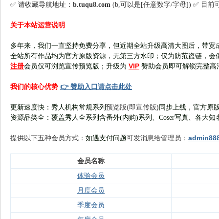
✅ 请收藏导航地址：
b.tuqu8.com
(b,可以是[任意数字/字母]) ✅ 目
关于本站运营说明
多年来，我们一直坚持免费分享，但近期全站升级高清大图后，带宽
全站所有作品均为官方原版资源，无第三方水印；仅为防范盗链，会
注册
VIP
会员仅可浏览宣传
预览版
；
升级为
赞助会员即可解锁完整高
👉 赞助入口请点击此处
我们的核心优势
预览版(即宣传版)
更新速度快：秀人机构常规系列
同步上线，官方原版
资源品类全：覆盖秀人全系列含番外(
内购
)系列、Coser写真、各大知
可发消息给管理员：
admin88
提供以下五种会员
方式：
如遇支付问题
会员名称
体验会员
月度会员
季度会员