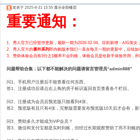
发表于 2025-8-31 15:55
显示全部楼层
重要通知：
1、秀人官方已经暂停更新，最新一期为2026.02.04。目前新增：AIG美女；
2、
秀人官方的
番外系列
即内购版本我们一直在每天一期的更新中，后续如
3、赞助体验会员
有3分之1概率不会到账，体验会员是给新手体验所用，
问题帮助
合集
：以下都不能解决的问题请留言管理员“admin888”
问1、手机用户注册后不能查看任何东西。
答1、注册成功后请点右上角的房子标识返回首页查看各个栏目。
问2、注册成为会员后预览版只能看到4张。
答2、预览版有且只有4张，完整版需要发布预览版10天后才会有，
问3、赞助多久才能成为VIP会员？
答3、微信和支付宝都是实时到账，但经过长期观察赞助了而不到账的