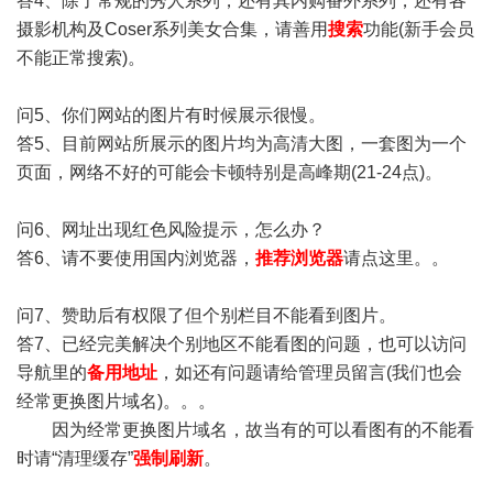
答4、除了常规的秀人系列，还有其内购番外系列，还有各
摄影机构及Coser系列美女合集，请善用
搜索
功能(新手会员
不能正常搜索)。
问5、你们网站的图片有时候展示很慢。
答5、目前网站所展示的图片均为高清大图，一套图为一个
页面，网络不好的可能会卡顿特别是高峰期(21-24点)。
问6、网址出现红色风险提示，怎么办？
答6、请不要使用国内浏览器，
推荐浏览器
请点这里。。
问7、赞助后有权限了但个别栏目不能看到图片。
答7、已经完美解决个别地区不能看图的问题，也可以访问
导航里的
备用地址
，如还有问题请给管理员留言(我们也会
经常更换图片域名)。。。
因为经常更换图片域名，故当有的可以看图有的不能看
时请“清理缓存”
强制刷新
。