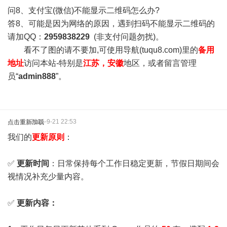
问8、支付宝(微信)不能显示二维码怎么办?
答8、可能是因为网络的原因，遇到扫码不能显示二维码的
请加QQ：
2959838229
(非支付问题勿扰)。
看不了图的请不要加,可使用导航(tuqu8.com)里的
备用
地址
访问本站-特别是
江苏，安徽
地区，或者留言管理
员“
admin888
”。
2025-9-21 22:53
点击重新加载
我们的
更新原则
：
✅
更新时间
：日常保持每个工作日稳定更新，节假日期间会
视情况补充少量内容。
✅
更新内容：