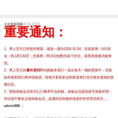
2025-8-31 15:55
点击重新加载
重要通知：
1、秀人官方已经暂停更新，最新一期为2026.02.04。目前新增：AIG美
女；BLUECAKE；尤果网；ROSI(免费)等
多个栏目，请善用搜素功能查
找。
2、
秀人官方的
番外系列
即内购版本我们一直在每天一期的更新中，后续
如有更新我们将持续跟进。现每天更新多达90多套将打造为更全更稳的美
图社区。
3、赞助体验会员
有3分之1概率不会到账，体验会员是给新手体验所用，
所以请不要多次搞体验会员，如遇到没到账的请及时给管理员留言。。
admin888
；