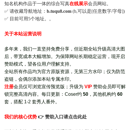
知名机构作品于一体的综合写真
在线展示
会员网站。
✅ 请收藏导航地址：
b.tuqu8.com
(b,可以是[任意数字/字母])
✅ 目前可用5个地址。。
关于本站运营说明
多年来，我们一直坚持免费分享，但近期全站升级高清大图
后，带宽成本大幅增加。为保障网站长期稳定运营，现开启
赞助模式，望各位用户理解支持。
全站所有作品均为官方原版资源，无第三方水印；仅为防范
盗链，会偶尔添加本站专属水印。
注册
会员仅可浏览宣传
预览版
；
升级为
VIP
赞助会员即可解
锁完整高清内容。每日更新：
Coser约
50
，其他机构约
60
套，
搭配 1-2 套秀人番外
。
我们的核心优势
👉 赞助入口请点击此处