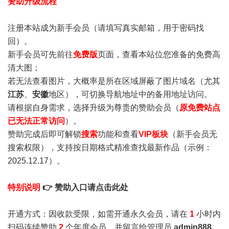
赞助升级流程
注册本站成为新手会员
（请填写真实邮箱，用于密码找
回）。
新手会员可先前往
免费版
页面，查看本站位您准备的免费高
清大图；
若无法查看图片，大概率是所在区域屏蔽了图片域名（尤其
江苏
、
安徽
地区），可切换导航地址中的备用地址访问。
请根据自身需求，选择升级为尊贵的赞助会员（
原免费站点
已无法正常访问
）。
赞助完成后即可解锁
搜索
功能和查看
VIP板块
（新手会员无
搜索权限），支持按日期格式精准查找最新作品（示例：
2025.12.17）。
特别说明
👉 赞助入口请点击此处
开通方式：因收款受限，如需开通永久会员，请在
1
小时内
扫码连续赞助
2
个年度会员，并留言给管理员
admin888
，