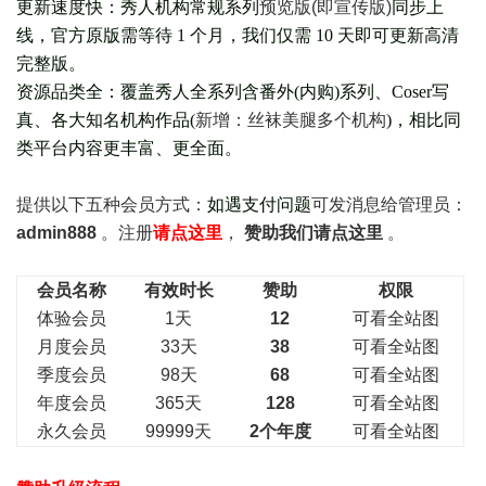
更新速度快：秀人机构常规系列
预览版(即宣传版)
同步上
线，官方原版需等待 1 个月，我们仅需 10 天即可更新高清
完整版。
资源品类全：覆盖秀人全系列含番外(
内购
)系列、Coser写
真、各大知名机构作品(
新增：丝袜美腿多个机构
)，相比同
类平台内容更丰富、更全面。
提供以下五种会员
方式：
如遇支付问题
可发消息给管理员：
admin888
。注册
请点这里
，
赞助我们请点这里
。
会员名称
有效时长
赞助
权限
体验会员
1天
12
可看全站图
月度会员
33天
38
可看全站图
季度会员
98天
68
可看全站图
年度会员
365天
128
可看全站图
永久会员
99999天
2个年度
可看全站图