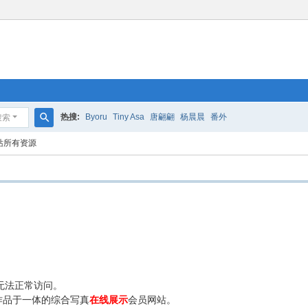
热搜:
Byoru
Tiny Asa
唐翩翩
杨晨晨
番外
搜索
搜
站所有资源
索
无法正常访问。
作品于一体的综合写真
在线展示
会员网站。