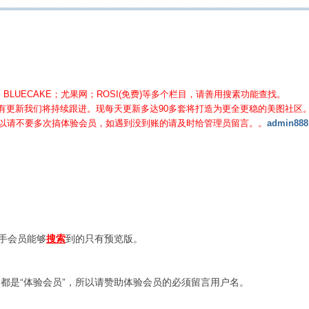
BLUECAKE；尤果网；ROSI(免费)等
多个栏目，请善用搜素功能查找。
有更新我们将持续跟进。现每天更新多达90多套将打造为更全更稳的美图社区
所以请不要多次搞体验会员，如遇到没到账的请及时给管理员留言。。
admin888
新手会员能够
搜索
到的只有预览版。
都是“体验会员”，所以请赞助体验会员的必须留言用户名。