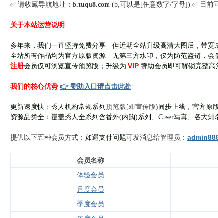
✅ 请收藏导航地址：
b.tuqu8.com
(b,可以是[任意数字/字母]) ✅ 目
关于本站运营说明
多年来，我们一直坚持免费分享，但近期全站升级高清大图后，带宽
全站所有作品均为官方原版资源，无第三方水印；仅为防范盗链，会
注册
VIP
会员仅可浏览宣传
预览版
；
升级为
赞助会员即可解锁完整高
👉 赞助入口请点击此处
我们的核心优势
预览版(即宣传版)
更新速度快：秀人机构常规系列
同步上线，官方原版
资源品类全：覆盖秀人全系列含番外(
内购
)系列、Coser写真、各大知
可发消息给管理员：
admin88
提供以下五种会员
方式：
如遇支付问题
会员名称
体验会员
月度会员
季度会员