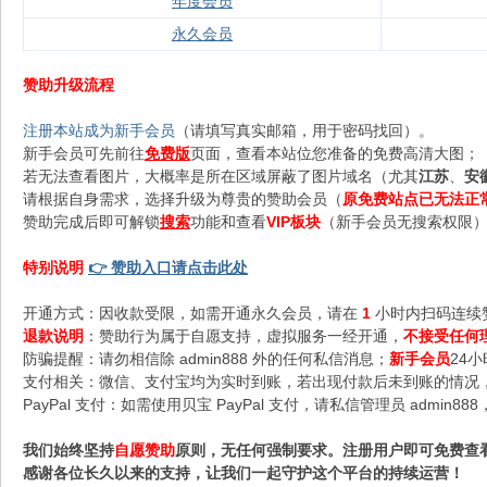
年度会员
永久会员
赞助升级流程
注册本站成为新手会员
（请填写真实邮箱，用于密码找回）。
新手会员可先前往
免费版
页面，查看本站位您准备的免费高清大图；
若无法查看图片，大概率是所在区域屏蔽了图片域名（尤其
江苏
、
安
请根据自身需求，选择升级为尊贵的赞助会员（
原免费站点已无法正
赞助完成后即可解锁
搜索
功能和查看
VIP板块
（新手会员无搜索权限），
特别说明
👉 赞助入口请点击此处
开通方式：因收款受限，如需开通永久会员，请在
1
小时内扫码连续
退款说明
：赞助行为属于自愿支持，虚拟服务一经开通，
不接受任何
防骗提醒：请勿相信除 admin888 外的任何私信消息；
新手会员
24
支付相关：微信、支付宝均为实时到账，若出现付款后未到账的情况，请
PayPal 支付：如需使用贝宝 PayPal 支付，请私信管理员 admi
我们始终坚持
自愿赞助
原则，无任何强制要求。注册用户即可免费查
感谢各位长久以来的支持，让我们一起守护这个平台的持续运营！