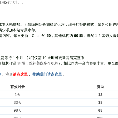
前可用5个地址。。
成本大幅增加。为保障网站长期稳定运营，现开启赞助模式，望各位用户
偶尔添加本站专属水印。
Coser约
50
，其他机构约
60
套，
搭配 1-2 套秀人番
清内容。每日更新：
需等待 1 个月，我们仅需 10 天即可更新高清完整版。
新增：丝袜美腿多个机构
名机构作品(
)，相比同类平台内容更丰富、更全
8
。注册
请点这里
，
赞助我们请点这里
。
有效时长
赞助
1天
12
33天
38
98天
68