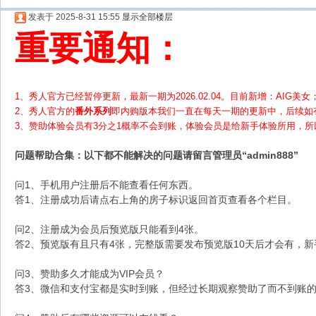
发表于 2025-8-31 15:55
显示全部楼层
重要通知：
1、秀人官方已经暂停更新，最新一期为2026.02.04。目前新增：AIG美女；
2、
秀人官方的
番外系列
即内购版本我们一直在每天一期的更新中，后续如
3、赞助体验会员
有3分之1概率不会到账，体验会员是给新手体验所用，
问题帮助
合集
：以下都不能解决的问题请留言管理员“admin888”
问1、手机用户注册后不能查看任何东西。
答1、注册成功后请点右上角的房子标识返回首页查看各个栏目。
问2、注册成为会员后预览版只能看到4张。
答2、预览版有且只有4张，完整版需要发布预览版10天后才会有，
问3、赞助多久才能成为VIP会员？
答3、微信和支付宝都是实时到账，但经过长期观察赞助了而不到账的