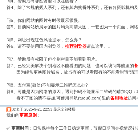
问4、赞助后有哪些资源可以在线看？
答4、除了常规的秀人系列，还有其内购番外系列，还有各摄影机构及C
问5、你们网站的图片有时候展示很慢。
答5、目前网站所展示的图片均为高清大图，一套图为一个页面，网络不
问6、网址出现红色风险提示，怎么办？
答6、请不要使用国内浏览器，
推荐浏览器
请点这里。。
问7、赞助后有权限了但个别栏目不能看到图片。
答7、已经完美解决个别地区不能看图的问题，也可以访问导航里的
因为经常更换图片域名，故当有的可以看图有的不能看时请“清理
问8、支付宝(微信)不能显示二维码怎么办?
答8、可能是因为网络的原因，遇到扫码不能显示二维码的请加QQ：
看不了图的请不要加,可使用导航(tuqu8.com)里的
备用地址
访问
发表于 2025-9-21 22:53
显示全部楼层
我们的
更新原则
：
更新时间
：日常保持每个工作日稳定更新，节假日期间会视情况补
✅