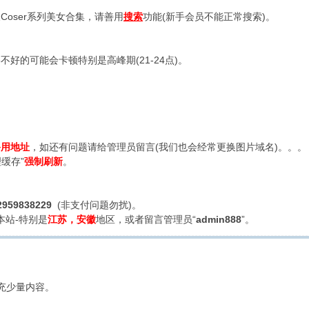
oser系列美女合集，请善用
搜索
功能(新手会员不能正常搜索)。
好的可能会卡顿特别是高峰期(21-24点)。
备用地址
，如还有问题请给管理员留言(我们也会经常更换图片域名)。。。
缓存”
强制刷新
。
2959838229
(非支付问题勿扰)。
本站-特别是
江苏，安徽
地区，或者留言管理员“
admin888
”。
充少量内容。