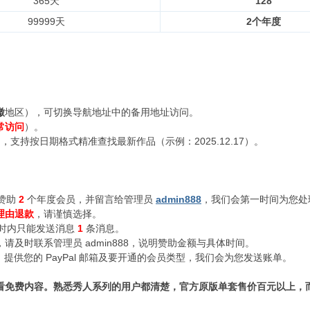
365天
128
99999天
2个年度
徽
地区），可切换导航地址中的备用地址访问。
常访问
）。
支持按日期格式精准查找最新作品（示例：2025.12.17）。
赞助
2
个年度会员，并留言给管理员
admin888
，我们会第一时间为您处
理由退款
，请谨慎选择。
小时内只能发送消息
1
条消息。
及时联系管理员 admin888，说明赞助金额与具体时间。
n888，提供您的 PayPal 邮箱及要开通的会员类型，我们会为您发送账单。
看免费内容。熟悉秀人系列的用户都清楚，官方原版单套售价百元以上，