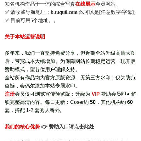
知名机构作品于一体的综合写真
在线展示
会员网站。
✅ 请收藏导航地址：
b.tuqu8.com
(b,可以是[任意数字/字母])
✅ 目前可用5个地址。。
关于本站运营说明
多年来，我们一直坚持免费分享，但近期全站升级高清大图
后，带宽成本大幅增加。为保障网站长期稳定运营，现开启
赞助模式，望各位用户理解支持。
全站所有作品均为官方原版资源，无第三方水印；仅为防范
盗链，会偶尔添加本站专属水印。
注册
会员仅可浏览宣传
预览版
；
升级为
VIP
赞助会员即可解
锁完整高清内容。每日更新：
Coser约
50
，其他机构约
60
套，
搭配 1-2 套秀人番外
。
我们的核心优势
👉 赞助入口请点击此处