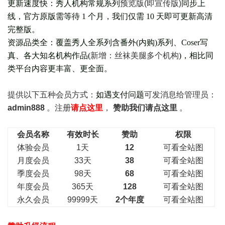
更新速度快：秀人机构常规系列
预览版(即宣传版)
同步上
线，官方原版需等待 1 个月，我们仅需 10 天即可更新高清
完整版。
资源品类全：覆盖秀人全系列含番外(
内购
)系列、Coser写
真、各大知名机构作品(
新增：丝袜美腿多个机构
)，相比同
类平台内容更丰富、更全面。
提供以下五种会员
方式：
如遇支付问题
可发消息给管理员：
admin888
。注册
请点这里
，
赞助我们请点这里
。
会员名称
有效时长
赞助
权限
体验会员
1天
12
可看全站图
月度会员
33天
38
可看全站图
季度会员
98天
68
可看全站图
年度会员
365天
128
可看全站图
永久会员
99999天
2个年度
可看全站图