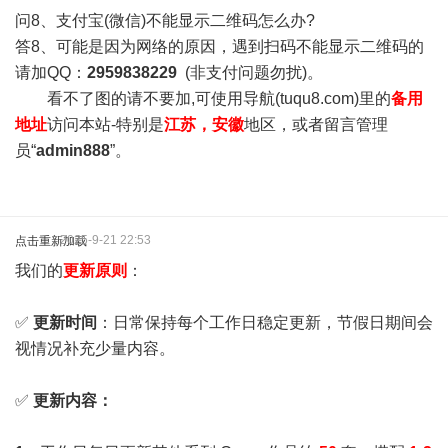
问8、支付宝(微信)不能显示二维码怎么办?
答8、可能是因为网络的原因，遇到扫码不能显示二维码的
请加QQ：
2959838229
(非支付问题勿扰)。
看不了图的请不要加,可使用导航(tuqu8.com)里的
备用
地址
访问本站-特别是
江苏，安徽
地区，或者留言管理
员“
admin888
”。
2025-9-21 22:53
点击重新加载
我们的
更新原则
：
✅
更新时间
：日常保持每个工作日稳定更新，节假日期间会
视情况补充少量内容。
✅
更新内容：