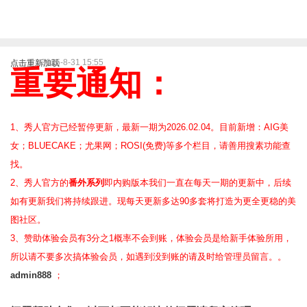
2025-8-31 15:55
点击重新加载
重要通知：
1、秀人官方已经暂停更新，最新一期为2026.02.04。目前新增：AIG美
女；BLUECAKE；尤果网；ROSI(免费)等
多个栏目，请善用搜素功能查
找。
2、
秀人官方的
番外系列
即内购版本我们一直在每天一期的更新中，后续
如有更新我们将持续跟进。现每天更新多达90多套将打造为更全更稳的美
图社区。
3、赞助体验会员
有3分之1概率不会到账，体验会员是给新手体验所用，
所以请不要多次搞体验会员，如遇到没到账的请及时给管理员留言。。
admin888
；