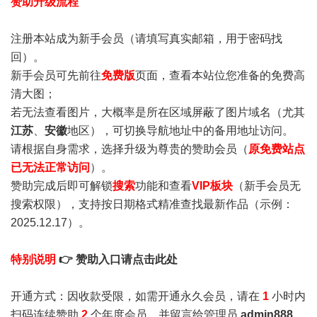
赞助升级流程
注册本站成为新手会员
（请填写真实邮箱，用于密码找
回）。
新手会员可先前往
免费版
页面，查看本站位您准备的免费高
清大图；
若无法查看图片，大概率是所在区域屏蔽了图片域名（尤其
江苏
、
安徽
地区），可切换导航地址中的备用地址访问。
请根据自身需求，选择升级为尊贵的赞助会员（
原免费站点
已无法正常访问
）。
赞助完成后即可解锁
搜索
功能和查看
VIP板块
（新手会员无
搜索权限），支持按日期格式精准查找最新作品（示例：
2025.12.17）。
特别说明
👉 赞助入口请点击此处
开通方式：因收款受限，如需开通永久会员，请在
1
小时内
扫码连续赞助
2
个年度会员，并留言给管理员
admin888
，