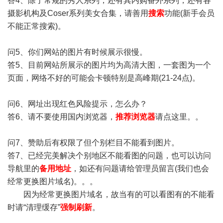
答4、除了常规的秀人系列，还有其内购番外系列，还有各
摄影机构及Coser系列美女合集，请善用
搜索
功能(新手会员
不能正常搜索)。
问5、你们网站的图片有时候展示很慢。
答5、目前网站所展示的图片均为高清大图，一套图为一个
页面，网络不好的可能会卡顿特别是高峰期(21-24点)。
问6、网址出现红色风险提示，怎么办？
答6、请不要使用国内浏览器，
推荐浏览器
请点这里。。
问7、赞助后有权限了但个别栏目不能看到图片。
答7、已经完美解决个别地区不能看图的问题，也可以访问
导航里的
备用地址
，如还有问题请给管理员留言(我们也会
经常更换图片域名)。。。
因为经常更换图片域名，故当有的可以看图有的不能看
时请“清理缓存”
强制刷新
。