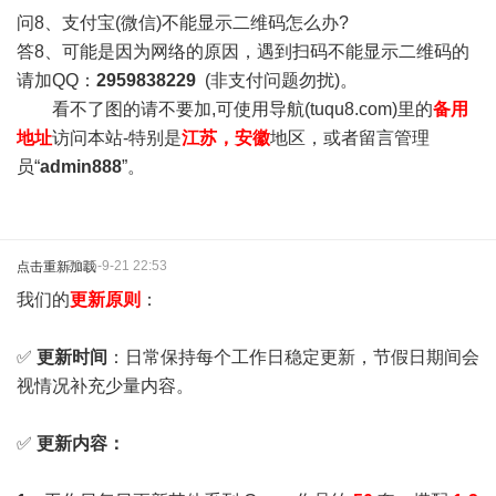
问8、支付宝(微信)不能显示二维码怎么办?
答8、可能是因为网络的原因，遇到扫码不能显示二维码的
请加QQ：
2959838229
(非支付问题勿扰)。
看不了图的请不要加,可使用导航(tuqu8.com)里的
备用
地址
访问本站-特别是
江苏，安徽
地区，或者留言管理
员“
admin888
”。
2025-9-21 22:53
点击重新加载
我们的
更新原则
：
✅
更新时间
：日常保持每个工作日稳定更新，节假日期间会
视情况补充少量内容。
✅
更新内容：