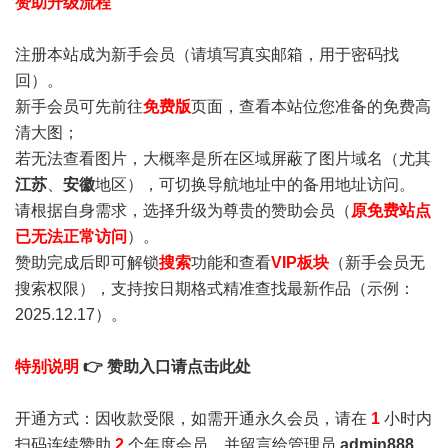
赞助升级流程
注册本站成为新手会员
（请填写真实邮箱，用于密码找
回）。
新手会员可先前往
免费版
页面，查看本站位您准备的免费高
清大图；
若无法查看图片，大概率是所在区域屏蔽了图片域名（尤其
江苏
、
安徽
地区），可切换导航地址中的备用地址访问。
请根据自身需求，选择升级为尊贵的赞助会员（
原免费站点
已无法正常访问
）。
赞助完成后即可解锁
搜索
功能和查看
VIP板块
（新手会员无
搜索权限），支持按日期格式精准查找最新作品（示例：
2025.12.17）。
特别说明
👉 赞助入口请点击此处
开通方式：因收款受限，如需开通永久会员，请在
1
小时内
扫码连续赞助
2
个年度会员，并留言给管理员
admin888
，