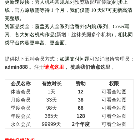
更新速度快：秀人机构常规系列
预览版(即宣传版)
同步上
线，官方原版需等待 1 个月，我们仅需 10 天即可更新高清
完整版。
资源品类全：覆盖秀人全系列含番外(
内购
)系列、Coser写
真、各大知名机构作品(
新增：丝袜美腿多个机构
)，相比同
类平台内容更丰富、更全面。
提供以下五种会员
方式：
如遇支付问题
可发消息给管理员：
admin888
。注册
请点这里
，
赞助我们请点这里
。
会员名称
有效时长
赞助
权限
体验会员
1天
12
可看全站图
月度会员
33天
38
可看全站图
季度会员
98天
68
可看全站图
年度会员
365天
128
可看全站图
永久会员
99999天
2个年度
可看全站图