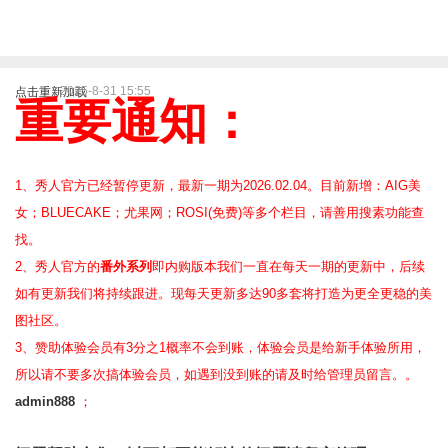
2025-8-31 15:55
点击重新加载
重要通知：
1、秀人官方已经暂停更新，最新一期为2026.02.04。目前新增：AIG美
女；BLUECAKE；尤果网；ROSI(免费)等
多个栏目，请善用搜素功能查
找。
2、
秀人官方的
番外系列
即内购版本我们一直在每天一期的更新中，后续
如有更新我们将持续跟进。现每天更新多达90多套将打造为更全更稳的美
图社区。
3、赞助体验会员
有3分之1概率不会到账，体验会员是给新手体验所用，
所以请不要多次搞体验会员，如遇到没到账的请及时给管理员留言。。
admin888
；