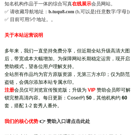
知名机构作品于一体的综合写真
在线展示
会员网站。
✅ 请收藏导航地址：
b.tuqu8.com
(b,可以是[任意数字/字母])
✅ 目前可用5个地址。。
关于本站运营说明
多年来，我们一直坚持免费分享，但近期全站升级高清大图
后，带宽成本大幅增加。为保障网站长期稳定运营，现开启
赞助模式，望各位用户理解支持。
全站所有作品均为官方原版资源，无第三方水印；仅为防范
盗链，会偶尔添加本站专属水印。
注册
会员仅可浏览宣传
预览版
；
升级为
VIP
赞助会员即可解
锁完整高清内容。每日更新：
Coser约
50
，其他机构约
60
套，
搭配 1-2 套秀人番外
。
我们的核心优势
👉 赞助入口请点击此处