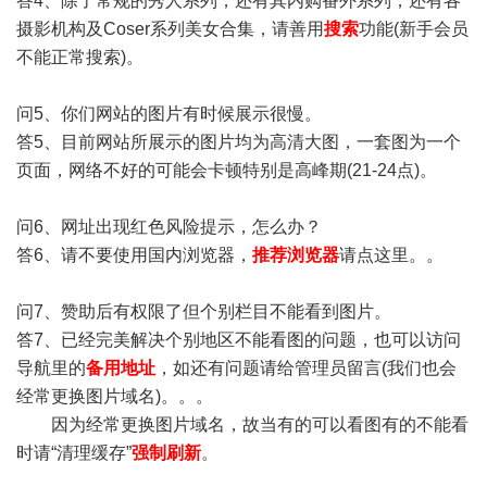
答4、除了常规的秀人系列，还有其内购番外系列，还有各
摄影机构及Coser系列美女合集，请善用
搜索
功能(新手会员
不能正常搜索)。
问5、你们网站的图片有时候展示很慢。
答5、目前网站所展示的图片均为高清大图，一套图为一个
页面，网络不好的可能会卡顿特别是高峰期(21-24点)。
问6、网址出现红色风险提示，怎么办？
答6、请不要使用国内浏览器，
推荐浏览器
请点这里。。
问7、赞助后有权限了但个别栏目不能看到图片。
答7、已经完美解决个别地区不能看图的问题，也可以访问
导航里的
备用地址
，如还有问题请给管理员留言(我们也会
经常更换图片域名)。。。
因为经常更换图片域名，故当有的可以看图有的不能看
时请“清理缓存”
强制刷新
。