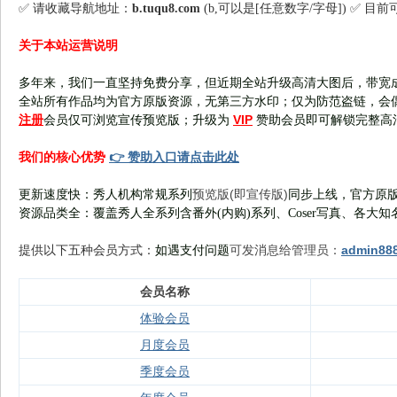
✅ 请收藏导航地址：
b.tuqu8.com
(b,可以是[任意数字/字母]) ✅ 目
关于本站运营说明
多年来，我们一直坚持免费分享，但近期全站升级高清大图后，带宽
全站所有作品均为官方原版资源，无第三方水印；仅为防范盗链，会
注册
VIP
会员仅可浏览宣传
预览版
；
升级为
赞助会员即可解锁完整高
👉 赞助入口请点击此处
我们的核心优势
预览版(即宣传版)
更新速度快：秀人机构常规系列
同步上线，官方原版
资源品类全：覆盖秀人全系列含番外(
内购
)系列、Coser写真、各大知
可发消息给管理员：
admin88
提供以下五种会员
方式：
如遇支付问题
会员名称
体验会员
月度会员
季度会员