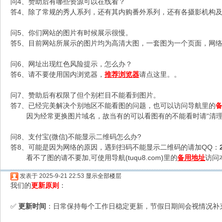
问4、赞助后有哪些资源可以在线看？
答4、除了常规的秀人系列，还有其内购番外系列，还有各摄影机构及C
问5、你们网站的图片有时候展示很慢。
答5、目前网站所展示的图片均为高清大图，一套图为一个页面，网络不
问6、网址出现红色风险提示，怎么办？
答6、请不要使用国内浏览器，
推荐浏览器
请点这里。。
问7、赞助后有权限了但个别栏目不能看到图片。
答7、已经完美解决个别地区不能看图的问题，也可以访问导航里的
因为经常更换图片域名，故当有的可以看图有的不能看时请“清理
问8、支付宝(微信)不能显示二维码怎么办?
答8、可能是因为网络的原因，遇到扫码不能显示二维码的请加QQ：
看不了图的请不要加,可使用导航(tuqu8.com)里的
备用地址
访问
发表于 2025-9-21 22:53
显示全部楼层
我们的
更新原则
：
更新时间
：日常保持每个工作日稳定更新，节假日期间会视情况补
✅