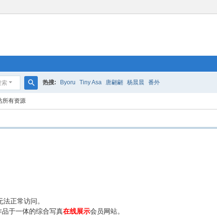
热搜:
Byoru
Tiny Asa
唐翩翩
杨晨晨
番外
搜索
搜
站所有资源
索
无法正常访问。
作品于一体的综合写真
在线展示
会员网站。