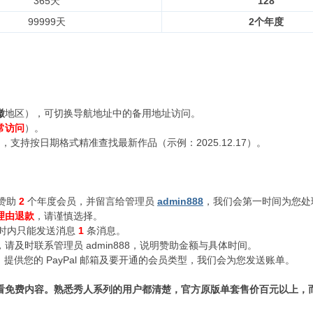
365天
128
99999天
2个年度
徽
地区），可切换导航地址中的备用地址访问。
常访问
）。
支持按日期格式精准查找最新作品（示例：2025.12.17）。
赞助
2
个年度会员，并留言给管理员
admin888
，我们会第一时间为您处
理由退款
，请谨慎选择。
小时内只能发送消息
1
条消息。
及时联系管理员 admin888，说明赞助金额与具体时间。
n888，提供您的 PayPal 邮箱及要开通的会员类型，我们会为您发送账单。
看免费内容。熟悉秀人系列的用户都清楚，官方原版单套售价百元以上，