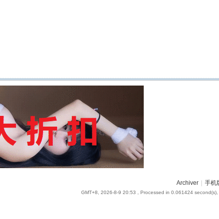
Archiver
|
手机
GMT+8, 2026-8-9 20:53
, Processed in 0.061424 second(s), 