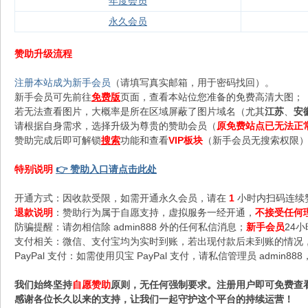
年度会员
永久会员
赞助升级流程
注册本站成为新手会员
（请填写真实邮箱，用于密码找回）。
新手会员可先前往
免费版
页面，查看本站位您准备的免费高清大图；
若无法查看图片，大概率是所在区域屏蔽了图片域名（尤其
江苏
、
安
请根据自身需求，选择升级为尊贵的赞助会员（
原免费站点已无法正
赞助完成后即可解锁
搜索
功能和查看
VIP板块
（新手会员无搜索权限），
特别说明
👉 赞助入口请点击此处
开通方式：因收款受限，如需开通永久会员，请在
1
小时内扫码连续
退款说明
：赞助行为属于自愿支持，虚拟服务一经开通，
不接受任何
防骗提醒：请勿相信除 admin888 外的任何私信消息；
新手会员
24
支付相关：微信、支付宝均为实时到账，若出现付款后未到账的情况，请
PayPal 支付：如需使用贝宝 PayPal 支付，请私信管理员 admi
我们始终坚持
自愿赞助
原则，无任何强制要求。注册用户即可免费查
感谢各位长久以来的支持，让我们一起守护这个平台的持续运营！