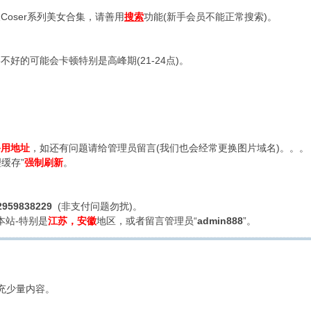
oser系列美女合集，请善用
搜索
功能(新手会员不能正常搜索)。
好的可能会卡顿特别是高峰期(21-24点)。
备用地址
，如还有问题请给管理员留言(我们也会经常更换图片域名)。。。
缓存”
强制刷新
。
2959838229
(非支付问题勿扰)。
本站-特别是
江苏，安徽
地区，或者留言管理员“
admin888
”。
充少量内容。