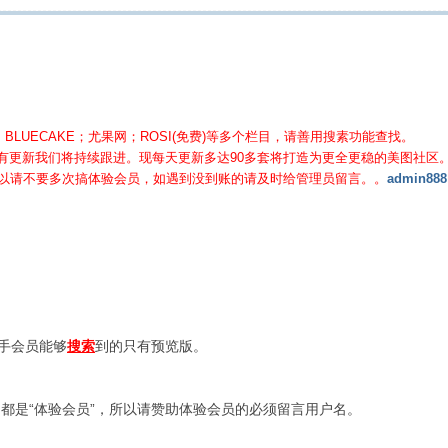
BLUECAKE；尤果网；ROSI(免费)等
多个栏目，请善用搜素功能查找。
有更新我们将持续跟进。现每天更新多达90多套将打造为更全更稳的美图社区
所以请不要多次搞体验会员，如遇到没到账的请及时给管理员留言。。
admin888
新手会员能够
搜索
到的只有预览版。
都是“体验会员”，所以请赞助体验会员的必须留言用户名。