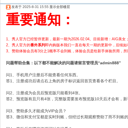
发表于 2025-8-31 15:55
显示全部楼层
重要通知：
1、秀人官方已经暂停更新，最新一期为2026.02.04。目前新增：AIG美女；
2、
秀人官方的
番外系列
即内购版本我们一直在每天一期的更新中，后续如
3、赞助体验会员
有3分之1概率不会到账，体验会员是给新手体验所用，
问题帮助
合集
：以下都不能解决的问题请留言管理员“admin888”
问1、手机用户注册后不能查看任何东西。
答1、注册成功后请点右上角的房子标识返回首页查看各个栏目。
问2、注册成为会员后预览版只能看到4张。
答2、预览版有且只有4张，完整版需要发布预览版10天后才会有，
问3、赞助多久才能成为VIP会员？
答3、微信和支付宝都是实时到账，但经过长期观察赞助了而不到账的