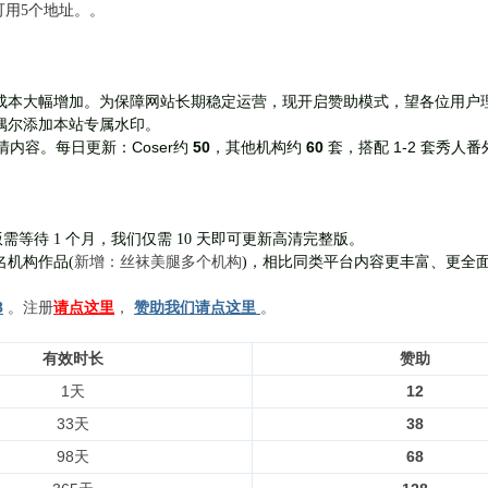
前可用5个地址。。
成本大幅增加。为保障网站长期稳定运营，现开启赞助模式，望各位用户
偶尔添加本站专属水印。
Coser约
50
，其他机构约
60
套，
搭配 1-2 套秀人番
清内容。每日更新：
需等待 1 个月，我们仅需 10 天即可更新高清完整版。
新增：丝袜美腿多个机构
名机构作品(
)，相比同类平台内容更丰富、更全
8
。注册
请点这里
，
赞助我们请点这里
。
有效时长
赞助
1天
12
33天
38
98天
68