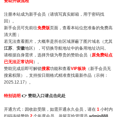
赞助升级流程
注册本站成为新手会员
（请填写真实邮箱，用于密码找
回）。
新手会员可先前往
免费版
页面，查看本站位您准备的免费高
清大图；
若无法查看图片，大概率是所在区域屏蔽了图片域名（尤其
江苏
、
安徽
地区），可切换导航地址中的备用地址访问。
请根据自身需求，选择升级为尊贵的赞助会员（
原免费站点
已无法正常访问
）。
赞助完成后即可解锁
搜索
功能和查看
VIP板块
（新手会员无
搜索权限），支持按日期格式精准查找最新作品（示例：
2025.12.17）。
特别说明
👉 赞助入口请点击此处
开通方式：因收款受限，如需开通永久会员，请在
1
小时内
扫码连续赞助
2
个年度会员，并留言给管理员
admin888
，