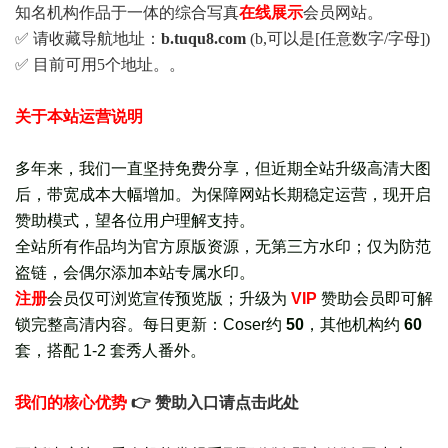
知名机构作品于一体的综合写真
在线展示
会员网站。
✅ 请收藏导航地址：
b.tuqu8.com
(b,可以是[任意数字/字母])
✅ 目前可用5个地址。。
关于本站运营说明
多年来，我们一直坚持免费分享，但近期全站升级高清大图
后，带宽成本大幅增加。为保障网站长期稳定运营，现开启
赞助模式，望各位用户理解支持。
全站所有作品均为官方原版资源，无第三方水印；仅为防范
盗链，会偶尔添加本站专属水印。
注册
会员仅可浏览宣传
预览版
；
升级为
VIP
赞助会员即可解
锁完整高清内容。每日更新：
Coser约
50
，其他机构约
60
套，
搭配 1-2 套秀人番外
。
我们的核心优势
👉 赞助入口请点击此处