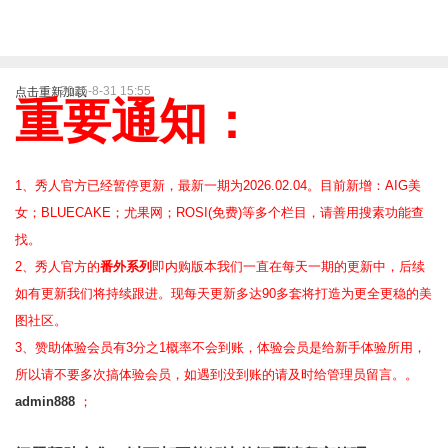
2025-8-31 15:55
点击重新加载
重要通知：
1、秀人官方已经暂停更新，最新一期为2026.02.04。目前新增：AIG美
女；BLUECAKE；尤果网；ROSI(免费)等
多个栏目，请善用搜素功能查
找。
2、
秀人官方的
番外系列
即内购版本我们一直在每天一期的更新中，后续
如有更新我们将持续跟进。现每天更新多达90多套将打造为更全更稳的美
图社区。
3、赞助体验会员
有3分之1概率不会到账，体验会员是给新手体验所用，
所以请不要多次搞体验会员，如遇到没到账的请及时给管理员留言。。
admin888
；