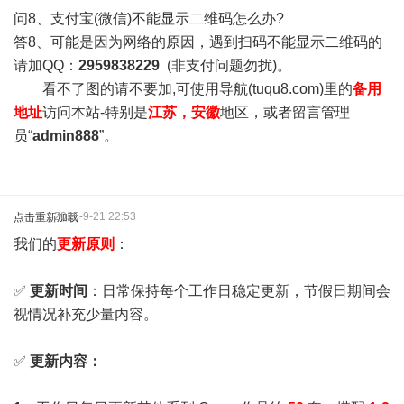
问8、支付宝(微信)不能显示二维码怎么办?
答8、可能是因为网络的原因，遇到扫码不能显示二维码的
请加QQ：
2959838229
(非支付问题勿扰)。
看不了图的请不要加,可使用导航(tuqu8.com)里的
备用
地址
访问本站-特别是
江苏，安徽
地区，或者留言管理
员“
admin888
”。
2025-9-21 22:53
点击重新加载
我们的
更新原则
：
✅
更新时间
：日常保持每个工作日稳定更新，节假日期间会
视情况补充少量内容。
✅
更新内容：