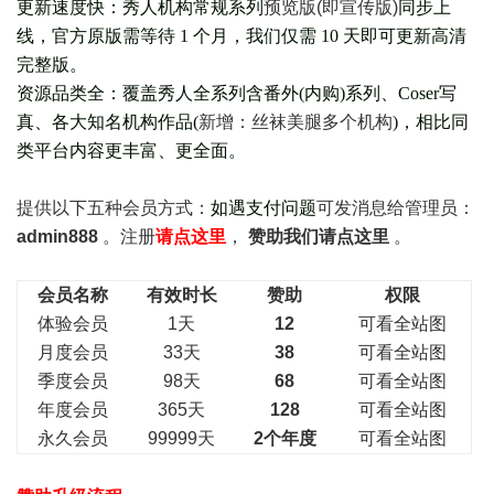
更新速度快：秀人机构常规系列
预览版(即宣传版)
同步上
线，官方原版需等待 1 个月，我们仅需 10 天即可更新高清
完整版。
资源品类全：覆盖秀人全系列含番外(
内购
)系列、Coser写
真、各大知名机构作品(
新增：丝袜美腿多个机构
)，相比同
类平台内容更丰富、更全面。
提供以下五种会员
方式：
如遇支付问题
可发消息给管理员：
admin888
。注册
请点这里
，
赞助我们请点这里
。
会员名称
有效时长
赞助
权限
体验会员
1天
12
可看全站图
月度会员
33天
38
可看全站图
季度会员
98天
68
可看全站图
年度会员
365天
128
可看全站图
永久会员
99999天
2个年度
可看全站图