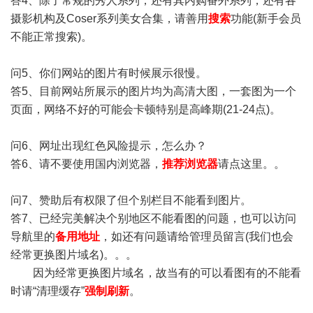
答4、除了常规的秀人系列，还有其内购番外系列，还有各
摄影机构及Coser系列美女合集，请善用
搜索
功能(新手会员
不能正常搜索)。
问5、你们网站的图片有时候展示很慢。
答5、目前网站所展示的图片均为高清大图，一套图为一个
页面，网络不好的可能会卡顿特别是高峰期(21-24点)。
问6、网址出现红色风险提示，怎么办？
答6、请不要使用国内浏览器，
推荐浏览器
请点这里。。
问7、赞助后有权限了但个别栏目不能看到图片。
答7、已经完美解决个别地区不能看图的问题，也可以访问
导航里的
备用地址
，如还有问题请给管理员留言(我们也会
经常更换图片域名)。。。
因为经常更换图片域名，故当有的可以看图有的不能看
时请“清理缓存”
强制刷新
。