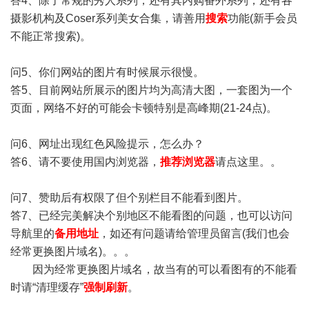
答4、除了常规的秀人系列，还有其内购番外系列，还有各
摄影机构及Coser系列美女合集，请善用
搜索
功能(新手会员
不能正常搜索)。
问5、你们网站的图片有时候展示很慢。
答5、目前网站所展示的图片均为高清大图，一套图为一个
页面，网络不好的可能会卡顿特别是高峰期(21-24点)。
问6、网址出现红色风险提示，怎么办？
答6、请不要使用国内浏览器，
推荐浏览器
请点这里。。
问7、赞助后有权限了但个别栏目不能看到图片。
答7、已经完美解决个别地区不能看图的问题，也可以访问
导航里的
备用地址
，如还有问题请给管理员留言(我们也会
经常更换图片域名)。。。
因为经常更换图片域名，故当有的可以看图有的不能看
时请“清理缓存”
强制刷新
。