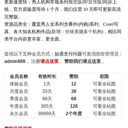
更新速度快：秀人机构常规系列
预览版(即宣传版)
同步上
线，官方原版需等待 1 个月，我们仅需 10 天即可更新高清
完整版。
资源品类全：覆盖秀人全系列含番外(
内购
)系列、Coser写
真、各大知名机构作品(
新增：丝袜美腿多个机构
)，相比同
类平台内容更丰富、更全面。
提供以下五种会员
方式：
如遇支付问题
可发消息给管理员：
admin888
。注册
请点这里
，
赞助我们请点这里
。
会员名称
有效时长
赞助
权限
体验会员
1天
12
可看全站图
月度会员
33天
38
可看全站图
季度会员
98天
68
可看全站图
年度会员
365天
128
可看全站图
永久会员
99999天
2个年度
可看全站图