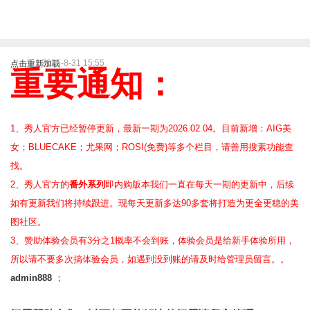
2025-8-31 15:55
点击重新加载
重要通知：
1、秀人官方已经暂停更新，最新一期为2026.02.04。目前新增：AIG美
女；BLUECAKE；尤果网；ROSI(免费)等
多个栏目，请善用搜素功能查
找。
2、
秀人官方的
番外系列
即内购版本我们一直在每天一期的更新中，后续
如有更新我们将持续跟进。现每天更新多达90多套将打造为更全更稳的美
图社区。
3、赞助体验会员
有3分之1概率不会到账，体验会员是给新手体验所用，
所以请不要多次搞体验会员，如遇到没到账的请及时给管理员留言。。
admin888
；