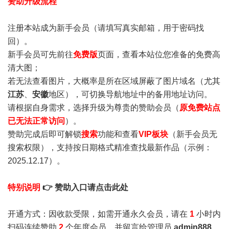
赞助升级流程
注册本站成为新手会员
（请填写真实邮箱，用于密码找
回）。
新手会员可先前往
免费版
页面，查看本站位您准备的免费高
清大图；
若无法查看图片，大概率是所在区域屏蔽了图片域名（尤其
江苏
、
安徽
地区），可切换导航地址中的备用地址访问。
请根据自身需求，选择升级为尊贵的赞助会员（
原免费站点
已无法正常访问
）。
赞助完成后即可解锁
搜索
功能和查看
VIP板块
（新手会员无
搜索权限），支持按日期格式精准查找最新作品（示例：
2025.12.17）。
特别说明
👉 赞助入口请点击此处
开通方式：因收款受限，如需开通永久会员，请在
1
小时内
扫码连续赞助
2
个年度会员，并留言给管理员
admin888
，