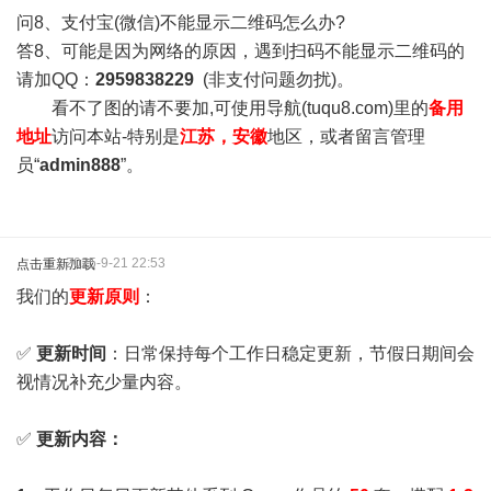
问8、支付宝(微信)不能显示二维码怎么办?
答8、可能是因为网络的原因，遇到扫码不能显示二维码的
请加QQ：
2959838229
(非支付问题勿扰)。
看不了图的请不要加,可使用导航(tuqu8.com)里的
备用
地址
访问本站-特别是
江苏，安徽
地区，或者留言管理
员“
admin888
”。
2025-9-21 22:53
点击重新加载
我们的
更新原则
：
✅
更新时间
：日常保持每个工作日稳定更新，节假日期间会
视情况补充少量内容。
✅
更新内容：