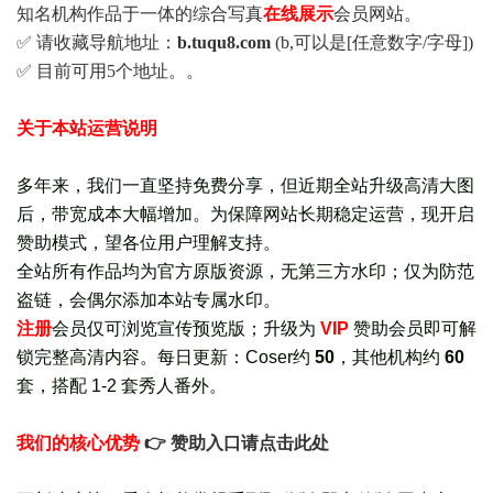
知名机构作品于一体的综合写真
在线展示
会员网站。
✅ 请收藏导航地址：
b.tuqu8.com
(b,可以是[任意数字/字母])
✅ 目前可用5个地址。。
关于本站运营说明
多年来，我们一直坚持免费分享，但近期全站升级高清大图
后，带宽成本大幅增加。为保障网站长期稳定运营，现开启
赞助模式，望各位用户理解支持。
全站所有作品均为官方原版资源，无第三方水印；仅为防范
盗链，会偶尔添加本站专属水印。
注册
会员仅可浏览宣传
预览版
；
升级为
VIP
赞助会员即可解
锁完整高清内容。每日更新：
Coser约
50
，其他机构约
60
套，
搭配 1-2 套秀人番外
。
我们的核心优势
👉 赞助入口请点击此处