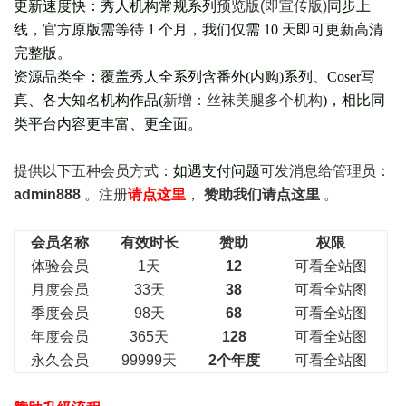
更新速度快：秀人机构常规系列
预览版(即宣传版)
同步上
线，官方原版需等待 1 个月，我们仅需 10 天即可更新高清
完整版。
资源品类全：覆盖秀人全系列含番外(
内购
)系列、Coser写
真、各大知名机构作品(
新增：丝袜美腿多个机构
)，相比同
类平台内容更丰富、更全面。
提供以下五种会员
方式：
如遇支付问题
可发消息给管理员：
admin888
。注册
请点这里
，
赞助我们请点这里
。
会员名称
有效时长
赞助
权限
体验会员
1天
12
可看全站图
月度会员
33天
38
可看全站图
季度会员
98天
68
可看全站图
年度会员
365天
128
可看全站图
永久会员
99999天
2个年度
可看全站图