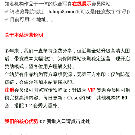
知名机构作品于一体的综合写真
在线展示
会员网站。
✅ 请收藏导航地址：
b.tuqu8.com
(b,可以是[任意数字/字母])
✅ 目前可用5个地址。。
关于本站运营说明
多年来，我们一直坚持免费分享，但近期全站升级高清大图
后，带宽成本大幅增加。为保障网站长期稳定运营，现开启
赞助模式，望各位用户理解支持。
全站所有作品均为官方原版资源，无第三方水印；仅为防范
盗链，会偶尔添加本站专属水印。
注册
会员仅可浏览宣传
预览版
；
升级为
VIP
赞助会员即可解
锁完整高清内容。每日更新：
Coser约
50
，其他机构约
60
套，
搭配 1-2 套秀人番外
。
我们的核心优势
👉 赞助入口请点击此处