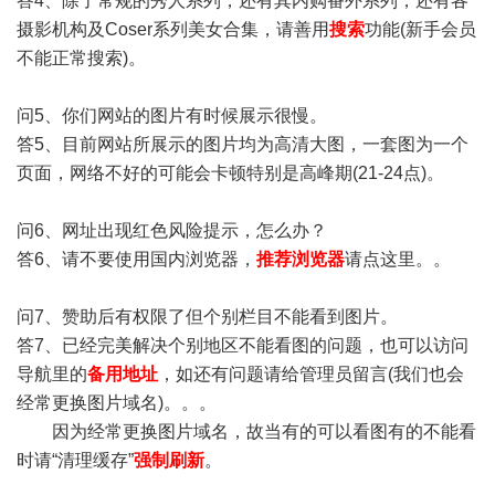
答4、除了常规的秀人系列，还有其内购番外系列，还有各
摄影机构及Coser系列美女合集，请善用
搜索
功能(新手会员
不能正常搜索)。
问5、你们网站的图片有时候展示很慢。
答5、目前网站所展示的图片均为高清大图，一套图为一个
页面，网络不好的可能会卡顿特别是高峰期(21-24点)。
问6、网址出现红色风险提示，怎么办？
答6、请不要使用国内浏览器，
推荐浏览器
请点这里。。
问7、赞助后有权限了但个别栏目不能看到图片。
答7、已经完美解决个别地区不能看图的问题，也可以访问
导航里的
备用地址
，如还有问题请给管理员留言(我们也会
经常更换图片域名)。。。
因为经常更换图片域名，故当有的可以看图有的不能看
时请“清理缓存”
强制刷新
。