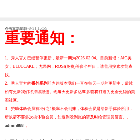
2025-8-31 15:55
点击重新加载
重要通知：
1、秀人官方已经暂停更新，最新一期为2026.02.04。目前新增：AIG美
女；BLUECAKE；尤果网；ROSI(免费)等
多个栏目，请善用搜素功能查
找。
2、
秀人官方的
番外系列
即内购版本我们一直在每天一期的更新中，后续
如有更新我们将持续跟进。现每天更新多达90多套将打造为更全更稳的美
图社区。
3、赞助体验会员
有3分之1概率不会到账，体验会员是给新手体验所用，
所以请不要多次搞体验会员，如遇到没到账的请及时给管理员留言。。
admin888
；