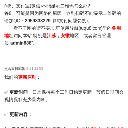
问8、支付宝(微信)不能显示二维码怎么办?
答8、可能是因为网络的原因，遇到扫码不能显示二维码的
请加QQ：
2959838229
(非支付问题勿扰)。
看不了图的请不要加,可使用导航(tuqu8.com)里的
备用
地址
访问本站-特别是
江苏，安徽
地区，或者留言管理
员“
admin888
”。
2025-9-21 22:53
点击重新加载
我们的
更新原则
：
✅
更新时间
：日常保持每个工作日稳定更新，节假日期间会
视情况补充少量内容。
✅
更新内容：