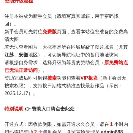
赞助升级流程
注册本站成为新手会员
（请填写真实邮箱，用于密码找
回）。
新手会员可先前往
免费版
页面，查看本站位您准备的免费高
清大图；
若无法查看图片，大概率是所在区域屏蔽了图片域名（尤其
江苏
、
安徽
地区），可切换导航地址中的备用地址访问。
请根据自身需求，选择升级为尊贵的赞助会员（
原免费站点
已无法正常访问
）。
赞助完成后即可解锁
搜索
功能和查看
VIP板块
（新手会员无
搜索权限），支持按日期格式精准查找最新作品（示例：
2025.12.17）。
特别说明
👉 赞助入口请点击此处
开通方式：因收款受限，如需开通永久会员，请在
1
小时内
扫码连续赞助
2
个年度会员，并留言给管理员
admin888
，