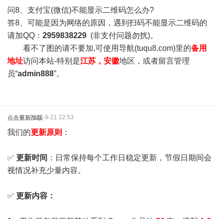
问8、支付宝(微信)不能显示二维码怎么办?
答8、可能是因为网络的原因，遇到扫码不能显示二维码的
请加QQ：
2959838229
(非支付问题勿扰)。
看不了图的请不要加,可使用导航(tuqu8.com)里的
备用
地址
访问本站-特别是
江苏，安徽
地区，或者留言管理
员“
admin888
”。
2025-9-21 22:53
点击重新加载
我们的
更新原则
：
✅
更新时间
：日常保持每个工作日稳定更新，节假日期间会
视情况补充少量内容。
✅
更新内容：