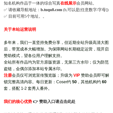
知名机构作品于一体的综合写真
在线展示
会员网站。
✅ 请收藏导航地址：
b.tuqu8.com
(b,可以是[任意数字/字母])
✅ 目前可用5个地址。。
关于本站运营说明
多年来，我们一直坚持免费分享，但近期全站升级高清大图
后，带宽成本大幅增加。为保障网站长期稳定运营，现开启
赞助模式，望各位用户理解支持。
全站所有作品均为官方原版资源，无第三方水印；仅为防范
盗链，会偶尔添加本站专属水印。
注册
会员仅可浏览宣传
预览版
；
升级为
VIP
赞助会员即可解
锁完整高清内容。每日更新：
Coser约
50
，其他机构约
60
套，
搭配 1-2 套秀人番外
。
我们的核心优势
👉 赞助入口请点击此处