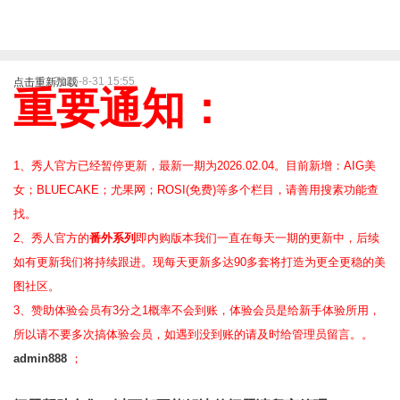
2025-8-31 15:55
点击重新加载
重要通知：
1、秀人官方已经暂停更新，最新一期为2026.02.04。目前新增：AIG美
女；BLUECAKE；尤果网；ROSI(免费)等
多个栏目，请善用搜素功能查
找。
2、
秀人官方的
番外系列
即内购版本我们一直在每天一期的更新中，后续
如有更新我们将持续跟进。现每天更新多达90多套将打造为更全更稳的美
图社区。
3、赞助体验会员
有3分之1概率不会到账，体验会员是给新手体验所用，
所以请不要多次搞体验会员，如遇到没到账的请及时给管理员留言。。
admin888
；