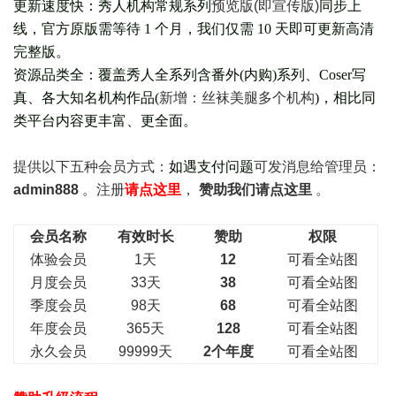
更新速度快：秀人机构常规系列
预览版(即宣传版)
同步上
线，官方原版需等待 1 个月，我们仅需 10 天即可更新高清
完整版。
资源品类全：覆盖秀人全系列含番外(
内购
)系列、Coser写
真、各大知名机构作品(
新增：丝袜美腿多个机构
)，相比同
类平台内容更丰富、更全面。
提供以下五种会员
方式：
如遇支付问题
可发消息给管理员：
admin888
。注册
请点这里
，
赞助我们请点这里
。
会员名称
有效时长
赞助
权限
体验会员
1天
12
可看全站图
月度会员
33天
38
可看全站图
季度会员
98天
68
可看全站图
年度会员
365天
128
可看全站图
永久会员
99999天
2个年度
可看全站图