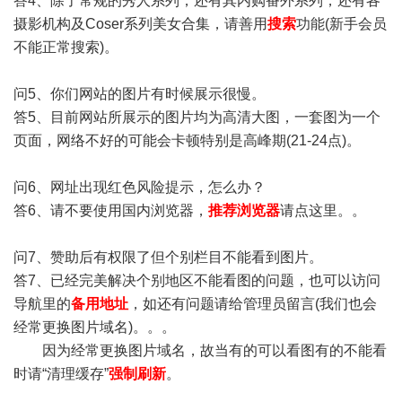
答4、除了常规的秀人系列，还有其内购番外系列，还有各
摄影机构及Coser系列美女合集，请善用
搜索
功能(新手会员
不能正常搜索)。
问5、你们网站的图片有时候展示很慢。
答5、目前网站所展示的图片均为高清大图，一套图为一个
页面，网络不好的可能会卡顿特别是高峰期(21-24点)。
问6、网址出现红色风险提示，怎么办？
答6、请不要使用国内浏览器，
推荐浏览器
请点这里。。
问7、赞助后有权限了但个别栏目不能看到图片。
答7、已经完美解决个别地区不能看图的问题，也可以访问
导航里的
备用地址
，如还有问题请给管理员留言(我们也会
经常更换图片域名)。。。
因为经常更换图片域名，故当有的可以看图有的不能看
时请“清理缓存”
强制刷新
。