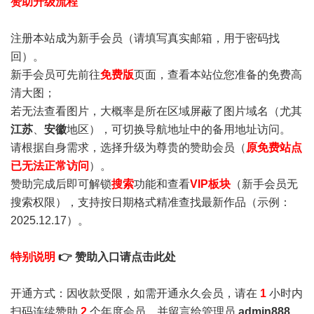
赞助升级流程
注册本站成为新手会员
（请填写真实邮箱，用于密码找
回）。
新手会员可先前往
免费版
页面，查看本站位您准备的免费高
清大图；
若无法查看图片，大概率是所在区域屏蔽了图片域名（尤其
江苏
、
安徽
地区），可切换导航地址中的备用地址访问。
请根据自身需求，选择升级为尊贵的赞助会员（
原免费站点
已无法正常访问
）。
赞助完成后即可解锁
搜索
功能和查看
VIP板块
（新手会员无
搜索权限），支持按日期格式精准查找最新作品（示例：
2025.12.17）。
特别说明
👉 赞助入口请点击此处
开通方式：因收款受限，如需开通永久会员，请在
1
小时内
扫码连续赞助
2
个年度会员，并留言给管理员
admin888
，