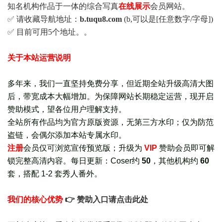
知名机构作品于一体的综合写真
在线展示
会员网站。
✅ 请收藏导航地址：
b.tuqu8.com
(b,可以是[任意数字/字母])
✅ 目前可用5个地址。。
关于本站运营说明
多年来，我们一直坚持免费分享，但近期全站升级高清大图
后，带宽成本大幅增加。为保障网站长期稳定运营，现开启
赞助模式，望各位用户理解支持。
全站所有作品均为官方原版资源，无第三方水印；仅为防范
盗链，会偶尔添加本站专属水印。
注册
会员仅可浏览宣传
预览版
；
升级为
VIP
赞助会员即可解
锁完整高清内容。每日更新：
Coser约
50
，其他机构约
60
套，
搭配 1-2 套秀人番外
。
我们的核心优势
👉 赞助入口请点击此处