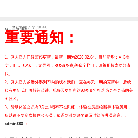
2025-8-31 15:55
点击重新加载
重要通知：
1、秀人官方已经暂停更新，最新一期为2026.02.04。目前新增：AIG美
女；BLUECAKE；尤果网；ROSI(免费)等
多个栏目，请善用搜素功能查
找。
2、
秀人官方的
番外系列
即内购版本我们一直在每天一期的更新中，后续
如有更新我们将持续跟进。现每天更新多达90多套将打造为更全更稳的美
图社区。
3、赞助体验会员
有3分之1概率不会到账，体验会员是给新手体验所用，
所以请不要多次搞体验会员，如遇到没到账的请及时给管理员留言。。
admin888
；