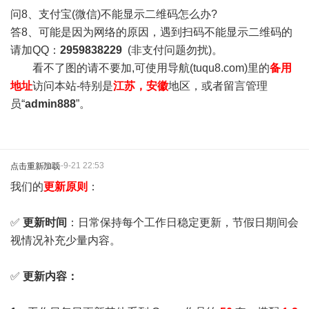
问8、支付宝(微信)不能显示二维码怎么办?
答8、可能是因为网络的原因，遇到扫码不能显示二维码的
请加QQ：
2959838229
(非支付问题勿扰)。
看不了图的请不要加,可使用导航(tuqu8.com)里的
备用
地址
访问本站-特别是
江苏，安徽
地区，或者留言管理
员“
admin888
”。
2025-9-21 22:53
点击重新加载
我们的
更新原则
：
✅
更新时间
：日常保持每个工作日稳定更新，节假日期间会
视情况补充少量内容。
✅
更新内容：