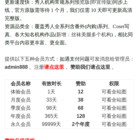
更新速度快：秀人机构常规系列
预览版(即宣传版)
同步上
线，官方原版需等待 1 个月，我们仅需 10 天即可更新高清
完整版。
资源品类全：覆盖秀人全系列含番外(
内购
)系列、Coser写
真、各大知名机构作品(
新增：丝袜美腿多个机构
)，相比同
类平台内容更丰富、更全面。
提供以下五种会员
方式：
如遇支付问题
可发消息给管理员：
admin888
。注册
请点这里
，
赞助我们请点这里
。
会员名称
有效时长
赞助
权限
体验会员
1天
12
可看全站图
月度会员
33天
38
可看全站图
季度会员
98天
68
可看全站图
年度会员
365天
128
可看全站图
永久会员
99999天
2个年度
可看全站图