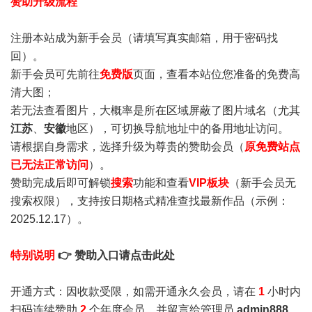
赞助升级流程
注册本站成为新手会员
（请填写真实邮箱，用于密码找
回）。
新手会员可先前往
免费版
页面，查看本站位您准备的免费高
清大图；
若无法查看图片，大概率是所在区域屏蔽了图片域名（尤其
江苏
、
安徽
地区），可切换导航地址中的备用地址访问。
请根据自身需求，选择升级为尊贵的赞助会员（
原免费站点
已无法正常访问
）。
赞助完成后即可解锁
搜索
功能和查看
VIP板块
（新手会员无
搜索权限），支持按日期格式精准查找最新作品（示例：
2025.12.17）。
特别说明
👉 赞助入口请点击此处
开通方式：因收款受限，如需开通永久会员，请在
1
小时内
扫码连续赞助
2
个年度会员，并留言给管理员
admin888
，