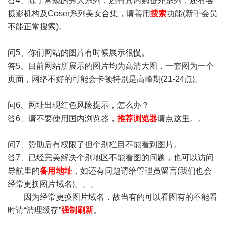
答4、除了常规的秀人系列，还有其内购番外系列，还有各
摄影机构及Coser系列美女合集，请善用
搜索
功能(新手会员
不能正常搜索)。
问5、你们网站的图片有时候展示很慢。
答5、目前网站所展示的图片均为高清大图，一套图为一个
页面，网络不好的可能会卡顿特别是高峰期(21-24点)。
问6、网址出现红色风险提示，怎么办？
答6、请不要使用国内浏览器，
推荐浏览器
请点这里。。
问7、赞助后有权限了但个别栏目不能看到图片。
答7、已经完美解决个别地区不能看图的问题，也可以访问
导航里的
备用地址
，如还有问题请给管理员留言(我们也会
经常更换图片域名)。。。
因为经常更换图片域名，故当有的可以看图有的不能看
时请“清理缓存”
强制刷新
。