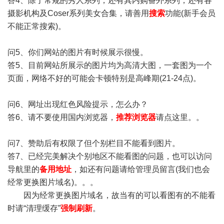
答4、除了常规的秀人系列，还有其内购番外系列，还有各
摄影机构及Coser系列美女合集，请善用
搜索
功能(新手会员
不能正常搜索)。
问5、你们网站的图片有时候展示很慢。
答5、目前网站所展示的图片均为高清大图，一套图为一个
页面，网络不好的可能会卡顿特别是高峰期(21-24点)。
问6、网址出现红色风险提示，怎么办？
答6、请不要使用国内浏览器，
推荐浏览器
请点这里。。
问7、赞助后有权限了但个别栏目不能看到图片。
答7、已经完美解决个别地区不能看图的问题，也可以访问
导航里的
备用地址
，如还有问题请给管理员留言(我们也会
经常更换图片域名)。。。
因为经常更换图片域名，故当有的可以看图有的不能看
时请“清理缓存”
强制刷新
。