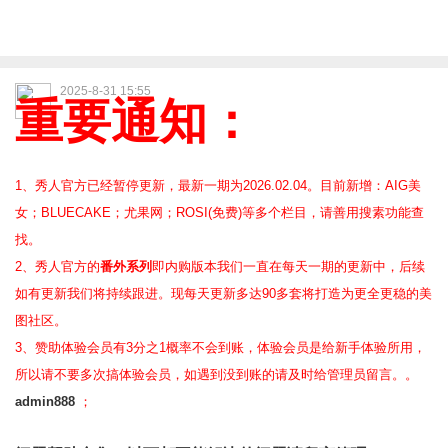
2025-8-31 15:55
重要通知：
1、秀人官方已经暂停更新，最新一期为2026.02.04。目前新增：AIG美
女；BLUECAKE；尤果网；ROSI(免费)等
多个栏目，请善用搜素功能查
找。
2、
秀人官方的
番外系列
即内购版本我们一直在每天一期的更新中，后续
如有更新我们将持续跟进。现每天更新多达90多套将打造为更全更稳的美
图社区。
3、赞助体验会员
有3分之1概率不会到账，体验会员是给新手体验所用，
所以请不要多次搞体验会员，如遇到没到账的请及时给管理员留言。。
admin888
；