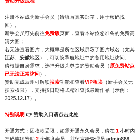
赞助升级流程
注册本站成为新手会员
（请填写真实邮箱，用于密码找
回）。
新手会员可先前往
免费版
页面，查看本站位您准备的免费高
清大图；
若无法查看图片，大概率是所在区域屏蔽了图片域名（尤其
江苏
、
安徽
地区），可切换导航地址中的备用地址访问。
请根据自身需求，选择升级为尊贵的赞助会员（
原免费站点
已无法正常访问
）。
赞助完成后即可解锁
搜索
功能和查看
VIP板块
（新手会员无
搜索权限），支持按日期格式精准查找最新作品（示例：
2025.12.17）。
特别说明
👉 赞助入口请点击此处
开通方式：因收款受限，如需开通永久会员，请在
1
小时内
扫码连续赞助
2
个年度会员，并留言给管理员
admin888
，