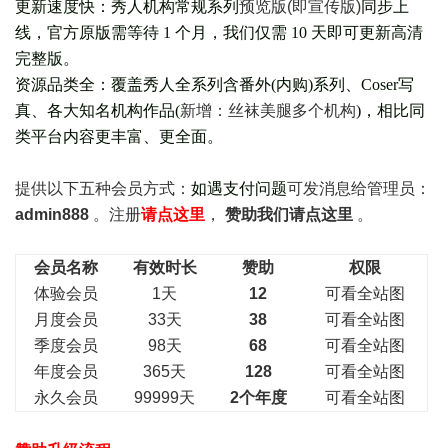
更新速度快：秀人机构常规系列
预览版(即宣传版)
同步上
线，官方原版需等待 1 个月，我们仅需 10 天即可更新高清
完整版。
资源品类全：覆盖秀人全系列含番外(
内购
)系列、Coser写
真、各大知名机构作品(
新增：丝袜美腿多个机构
)，相比同
类平台内容更丰富、更全面。
提供以下五种会员
方式：
如遇支付问题
可发消息给管理员：
admin888
。注册
请点这里
，
赞助我们请点这里
。
会员名称
有效时长
赞助
权限
体验会员
1天
12
可看全站图
月度会员
33天
38
可看全站图
季度会员
98天
68
可看全站图
年度会员
365天
128
可看全站图
永久会员
99999天
2个年度
可看全站图