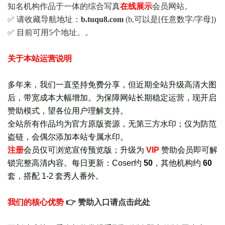
知名机构作品于一体的综合写真
在线展示
会员网站。
✅ 请收藏导航地址：
b.tuqu8.com
(b,可以是[任意数字/字母])
✅ 目前可用5个地址。。
关于本站运营说明
多年来，我们一直坚持免费分享，但近期全站升级高清大图
后，带宽成本大幅增加。为保障网站长期稳定运营，现开启
赞助模式，望各位用户理解支持。
全站所有作品均为官方原版资源，无第三方水印；仅为防范
盗链，会偶尔添加本站专属水印。
注册
会员仅可浏览宣传
预览版
；
升级为
VIP
赞助会员即可解
锁完整高清内容。每日更新：
Coser约
50
，其他机构约
60
套，
搭配 1-2 套秀人番外
。
我们的核心优势
👉 赞助入口请点击此处