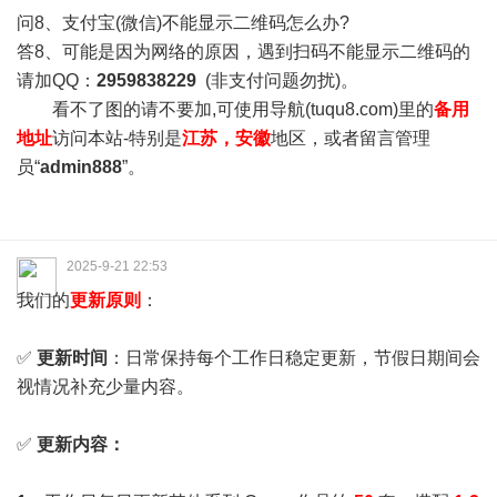
问8、支付宝(微信)不能显示二维码怎么办?
答8、可能是因为网络的原因，遇到扫码不能显示二维码的
请加QQ：
2959838229
(非支付问题勿扰)。
看不了图的请不要加,可使用导航(tuqu8.com)里的
备用
地址
访问本站-特别是
江苏，安徽
地区，或者留言管理
员“
admin888
”。
2025-9-21 22:53
我们的
更新原则
：
✅
更新时间
：日常保持每个工作日稳定更新，节假日期间会
视情况补充少量内容。
✅
更新内容：