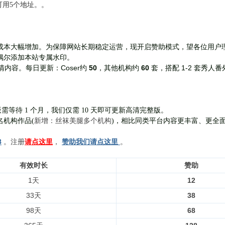
前可用5个地址。。
成本大幅增加。为保障网站长期稳定运营，现开启赞助模式，望各位用户
偶尔添加本站专属水印。
Coser约
50
，其他机构约
60
套，
搭配 1-2 套秀人番
清内容。每日更新：
需等待 1 个月，我们仅需 10 天即可更新高清完整版。
新增：丝袜美腿多个机构
名机构作品(
)，相比同类平台内容更丰富、更全
8
。注册
请点这里
，
赞助我们请点这里
。
有效时长
赞助
1天
12
33天
38
98天
68