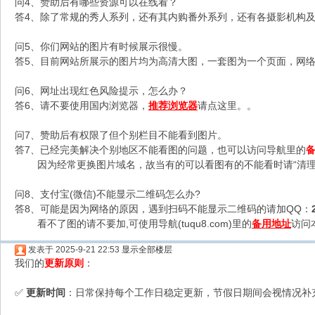
问4、赞助后有哪些资源可以在线看？
答4、除了常规的秀人系列，还有其内购番外系列，还有各摄影机构及C
问5、你们网站的图片有时候展示很慢。
答5、目前网站所展示的图片均为高清大图，一套图为一个页面，网络不
问6、网址出现红色风险提示，怎么办？
答6、请不要使用国内浏览器，
推荐浏览器
请点这里。。
问7、赞助后有权限了但个别栏目不能看到图片。
答7、已经完美解决个别地区不能看图的问题，也可以访问导航里的
因为经常更换图片域名，故当有的可以看图有的不能看时请“清理
问8、支付宝(微信)不能显示二维码怎么办?
答8、可能是因为网络的原因，遇到扫码不能显示二维码的请加QQ：
看不了图的请不要加,可使用导航(tuqu8.com)里的
备用地址
访问
发表于 2025-9-21 22:53
显示全部楼层
我们的
更新原则
：
更新时间
：日常保持每个工作日稳定更新，节假日期间会视情况补
✅