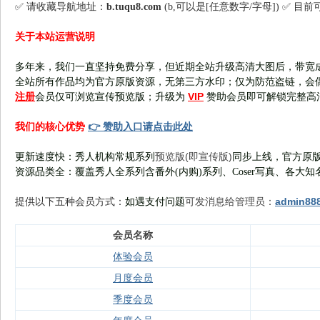
✅ 请收藏导航地址：
b.tuqu8.com
(b,可以是[任意数字/字母]) ✅ 目
关于本站运营说明
多年来，我们一直坚持免费分享，但近期全站升级高清大图后，带宽
全站所有作品均为官方原版资源，无第三方水印；仅为防范盗链，会
注册
VIP
会员仅可浏览宣传
预览版
；
升级为
赞助会员即可解锁完整高
👉 赞助入口请点击此处
我们的核心优势
预览版(即宣传版)
更新速度快：秀人机构常规系列
同步上线，官方原版
资源品类全：覆盖秀人全系列含番外(
内购
)系列、Coser写真、各大知
可发消息给管理员：
admin88
提供以下五种会员
方式：
如遇支付问题
会员名称
体验会员
月度会员
季度会员