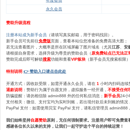
年度会员
永久会员
赞助升级流程
注册本站成为新手会员
（请填写真实邮箱，用于密码找回）。
新手会员可先前往
免费版
页面，查看本站位您准备的免费高清大图；
若无法查看图片，大概率是所在区域屏蔽了图片域名（尤其
江苏
、
安
请根据自身需求，选择升级为尊贵的赞助会员（
原免费站点已无法正
赞助完成后即可解锁
搜索
功能和查看
VIP板块
（新手会员无搜索权限），
特别说明
👉 赞助入口请点击此处
开通方式：因收款受限，如需开通永久会员，请在
1
小时内扫码连续
退款说明
：赞助行为属于自愿支持，虚拟服务一经开通，
不接受任何
防骗提醒：请勿相信除 admin888 外的任何私信消息；
新手会员
24
支付相关：微信、支付宝均为实时到账，若出现付款后未到账的情况，请
PayPal 支付：如需使用贝宝 PayPal 支付，请私信管理员 admi
我们始终坚持
自愿赞助
原则，无任何强制要求。注册用户即可免费查
感谢各位长久以来的支持，让我们一起守护这个平台的持续运营！