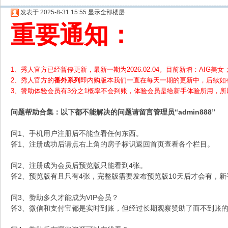
发表于 2025-8-31 15:55
显示全部楼层
重要通知：
1、秀人官方已经暂停更新，最新一期为2026.02.04。目前新增：AIG美女；
2、
秀人官方的
番外系列
即内购版本我们一直在每天一期的更新中，后续如
3、赞助体验会员
有3分之1概率不会到账，体验会员是给新手体验所用，
问题帮助
合集
：以下都不能解决的问题请留言管理员“admin888”
问1、手机用户注册后不能查看任何东西。
答1、注册成功后请点右上角的房子标识返回首页查看各个栏目。
问2、注册成为会员后预览版只能看到4张。
答2、预览版有且只有4张，完整版需要发布预览版10天后才会有，
问3、赞助多久才能成为VIP会员？
答3、微信和支付宝都是实时到账，但经过长期观察赞助了而不到账的