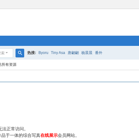
热搜:
Byoru
Tiny Asa
唐翩翩
杨晨晨
番外
搜索
搜
站所有资源
索
无法正常访问。
作品于一体的综合写真
在线展示
会员网站。