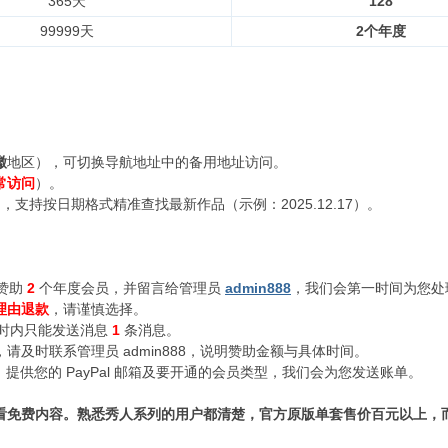
365天
128
99999天
2个年度
徽
地区），可切换导航地址中的备用地址访问。
常访问
）。
支持按日期格式精准查找最新作品（示例：2025.12.17）。
赞助
2
个年度会员，并留言给管理员
admin888
，我们会第一时间为您处
理由退款
，请谨慎选择。
小时内只能发送消息
1
条消息。
及时联系管理员 admin888，说明赞助金额与具体时间。
n888，提供您的 PayPal 邮箱及要开通的会员类型，我们会为您发送账单。
看免费内容。熟悉秀人系列的用户都清楚，官方原版单套售价百元以上，