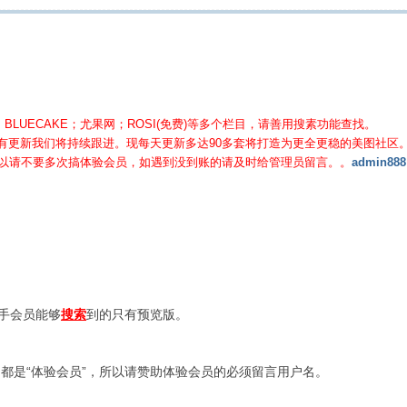
BLUECAKE；尤果网；ROSI(免费)等
多个栏目，请善用搜素功能查找。
有更新我们将持续跟进。现每天更新多达90多套将打造为更全更稳的美图社区
所以请不要多次搞体验会员，如遇到没到账的请及时给管理员留言。。
admin888
新手会员能够
搜索
到的只有预览版。
都是“体验会员”，所以请赞助体验会员的必须留言用户名。