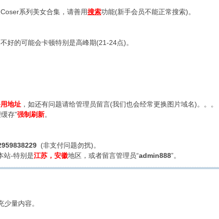
oser系列美女合集，请善用
搜索
功能(新手会员不能正常搜索)。
好的可能会卡顿特别是高峰期(21-24点)。
备用地址
，如还有问题请给管理员留言(我们也会经常更换图片域名)。。。
缓存”
强制刷新
。
2959838229
(非支付问题勿扰)。
本站-特别是
江苏，安徽
地区，或者留言管理员“
admin888
”。
充少量内容。