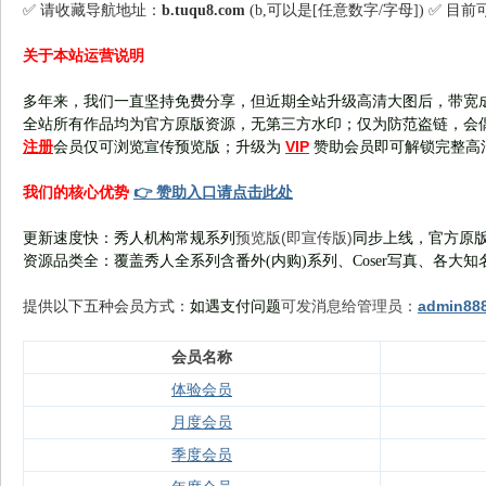
✅ 请收藏导航地址：
b.tuqu8.com
(b,可以是[任意数字/字母]) ✅ 目
关于本站运营说明
多年来，我们一直坚持免费分享，但近期全站升级高清大图后，带宽
全站所有作品均为官方原版资源，无第三方水印；仅为防范盗链，会
注册
VIP
会员仅可浏览宣传
预览版
；
升级为
赞助会员即可解锁完整高
👉 赞助入口请点击此处
我们的核心优势
预览版(即宣传版)
更新速度快：秀人机构常规系列
同步上线，官方原版
资源品类全：覆盖秀人全系列含番外(
内购
)系列、Coser写真、各大知
可发消息给管理员：
admin88
提供以下五种会员
方式：
如遇支付问题
会员名称
体验会员
月度会员
季度会员