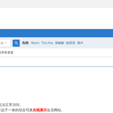
热搜:
Byoru
Tiny Asa
唐翩翩
杨晨晨
番外
搜索
搜
站所有资源
索
无法正常访问。
作品于一体的综合写真
在线展示
会员网站。