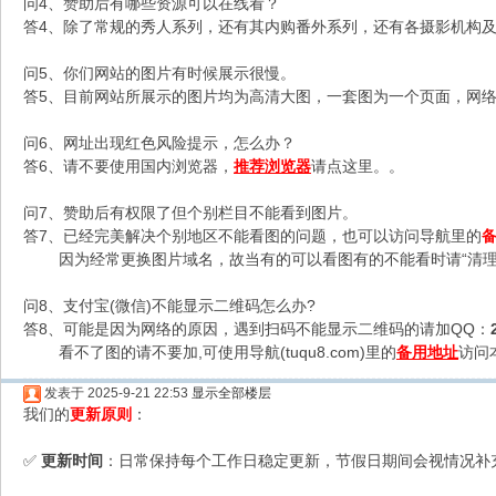
问4、赞助后有哪些资源可以在线看？
答4、除了常规的秀人系列，还有其内购番外系列，还有各摄影机构及C
问5、你们网站的图片有时候展示很慢。
答5、目前网站所展示的图片均为高清大图，一套图为一个页面，网络不
问6、网址出现红色风险提示，怎么办？
答6、请不要使用国内浏览器，
推荐浏览器
请点这里。。
问7、赞助后有权限了但个别栏目不能看到图片。
答7、已经完美解决个别地区不能看图的问题，也可以访问导航里的
因为经常更换图片域名，故当有的可以看图有的不能看时请“清理
问8、支付宝(微信)不能显示二维码怎么办?
答8、可能是因为网络的原因，遇到扫码不能显示二维码的请加QQ：
看不了图的请不要加,可使用导航(tuqu8.com)里的
备用地址
访问
发表于 2025-9-21 22:53
显示全部楼层
我们的
更新原则
：
更新时间
：日常保持每个工作日稳定更新，节假日期间会视情况补
✅