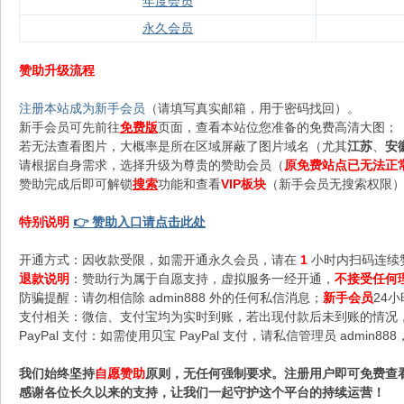
年度会员
永久会员
赞助升级流程
注册本站成为新手会员
（请填写真实邮箱，用于密码找回）。
新手会员可先前往
免费版
页面，查看本站位您准备的免费高清大图；
若无法查看图片，大概率是所在区域屏蔽了图片域名（尤其
江苏
、
安
请根据自身需求，选择升级为尊贵的赞助会员（
原免费站点已无法正
赞助完成后即可解锁
搜索
功能和查看
VIP板块
（新手会员无搜索权限），
特别说明
👉 赞助入口请点击此处
开通方式：因收款受限，如需开通永久会员，请在
1
小时内扫码连续
退款说明
：赞助行为属于自愿支持，虚拟服务一经开通，
不接受任何
防骗提醒：请勿相信除 admin888 外的任何私信消息；
新手会员
24
支付相关：微信、支付宝均为实时到账，若出现付款后未到账的情况，请
PayPal 支付：如需使用贝宝 PayPal 支付，请私信管理员 admi
我们始终坚持
自愿赞助
原则，无任何强制要求。注册用户即可免费查
感谢各位长久以来的支持，让我们一起守护这个平台的持续运营！