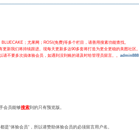
BLUECAKE；尤果网；ROSI(免费)等
多个栏目，请善用搜素功能查找。
有更新我们将持续跟进。现每天更新多达90多套将打造为更全更稳的美图社区
所以请不要多次搞体验会员，如遇到没到账的请及时给管理员留言。。
admin888
新手会员能够
搜索
到的只有预览版。
都是“体验会员”，所以请赞助体验会员的必须留言用户名。