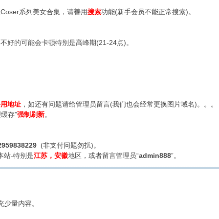
oser系列美女合集，请善用
搜索
功能(新手会员不能正常搜索)。
好的可能会卡顿特别是高峰期(21-24点)。
备用地址
，如还有问题请给管理员留言(我们也会经常更换图片域名)。。。
缓存”
强制刷新
。
2959838229
(非支付问题勿扰)。
本站-特别是
江苏，安徽
地区，或者留言管理员“
admin888
”。
充少量内容。