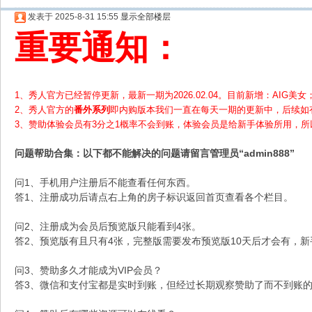
发表于 2025-8-31 15:55
显示全部楼层
重要通知：
1、秀人官方已经暂停更新，最新一期为2026.02.04。目前新增：AIG美女；
2、
秀人官方的
番外系列
即内购版本我们一直在每天一期的更新中，后续如
3、赞助体验会员
有3分之1概率不会到账，体验会员是给新手体验所用，
问题帮助
合集
：以下都不能解决的问题请留言管理员“admin888”
问1、手机用户注册后不能查看任何东西。
答1、注册成功后请点右上角的房子标识返回首页查看各个栏目。
问2、注册成为会员后预览版只能看到4张。
答2、预览版有且只有4张，完整版需要发布预览版10天后才会有，
问3、赞助多久才能成为VIP会员？
答3、微信和支付宝都是实时到账，但经过长期观察赞助了而不到账的