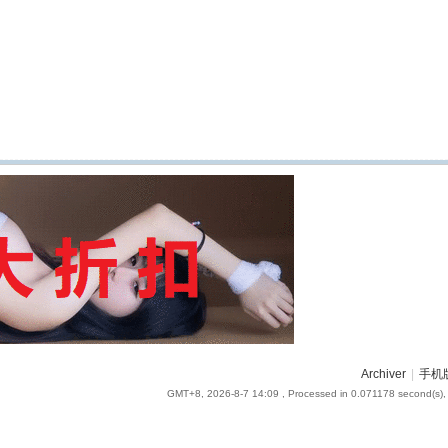
Archiver
|
手机
GMT+8, 2026-8-7 14:09
, Processed in 0.071178 second(s), 