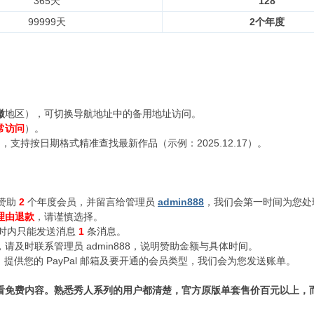
365天
128
99999天
2个年度
徽
地区），可切换导航地址中的备用地址访问。
常访问
）。
支持按日期格式精准查找最新作品（示例：2025.12.17）。
赞助
2
个年度会员，并留言给管理员
admin888
，我们会第一时间为您处
理由退款
，请谨慎选择。
小时内只能发送消息
1
条消息。
及时联系管理员 admin888，说明赞助金额与具体时间。
n888，提供您的 PayPal 邮箱及要开通的会员类型，我们会为您发送账单。
看免费内容。熟悉秀人系列的用户都清楚，官方原版单套售价百元以上，