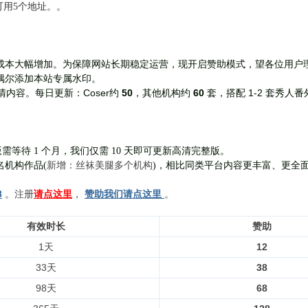
前可用5个地址。。
成本大幅增加。为保障网站长期稳定运营，现开启赞助模式，望各位用户
偶尔添加本站专属水印。
Coser约
50
，其他机构约
60
套，
搭配 1-2 套秀人番
清内容。每日更新：
需等待 1 个月，我们仅需 10 天即可更新高清完整版。
新增：丝袜美腿多个机构
名机构作品(
)，相比同类平台内容更丰富、更全
8
。注册
请点这里
，
赞助我们请点这里
。
有效时长
赞助
1天
12
33天
38
98天
68