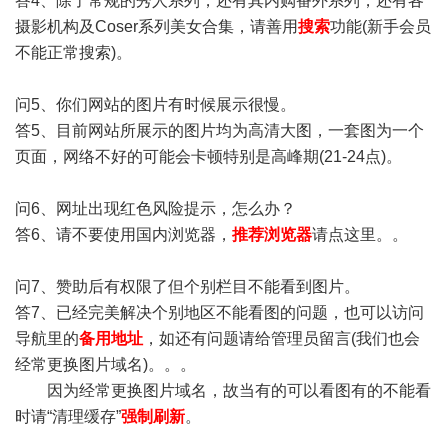
答4、除了常规的秀人系列，还有其内购番外系列，还有各
摄影机构及Coser系列美女合集，请善用
搜索
功能(新手会员
不能正常搜索)。
问5、你们网站的图片有时候展示很慢。
答5、目前网站所展示的图片均为高清大图，一套图为一个
页面，网络不好的可能会卡顿特别是高峰期(21-24点)。
问6、网址出现红色风险提示，怎么办？
答6、请不要使用国内浏览器，
推荐浏览器
请点这里。。
问7、赞助后有权限了但个别栏目不能看到图片。
答7、已经完美解决个别地区不能看图的问题，也可以访问
导航里的
备用地址
，如还有问题请给管理员留言(我们也会
经常更换图片域名)。。。
因为经常更换图片域名，故当有的可以看图有的不能看
时请“清理缓存”
强制刷新
。