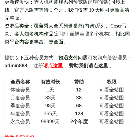
更新速度快：秀人机构常规系列
预览版(即宣传版)
同步上
线，官方原版需等待 1 个月，我们仅需 10 天即可更新高清
完整版。
资源品类全：覆盖秀人全系列含番外(
内购
)系列、Coser写
真、各大知名机构作品(
新增：丝袜美腿多个机构
)，相比同
类平台内容更丰富、更全面。
提供以下五种会员
方式：
如遇支付问题
可发消息给管理员：
admin888
。注册
请点这里
，
赞助我们请点这里
。
会员名称
有效时长
赞助
权限
体验会员
1天
12
可看全站图
月度会员
33天
38
可看全站图
季度会员
98天
68
可看全站图
年度会员
365天
128
可看全站图
永久会员
99999天
2个年度
可看全站图