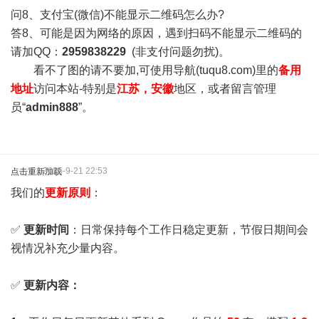
问8、支付宝(微信)不能显示二维码怎么办?
答8、可能是因为网络的原因，遇到扫码不能显示二维码的
请加QQ：
2959838229
(非支付问题勿扰)。
看不了图的请不要加,可使用导航(tuqu8.com)里的
备用
地址
访问本站-特别是
江苏，安徽
地区，或者留言管理
员“
admin888
”。
2025-9-21 22:53
点击重新加载
我们的
更新原则
：
✅
更新时间
：日常保持每个工作日稳定更新，节假日期间会
视情况补充少量内容。
✅
更新内容：