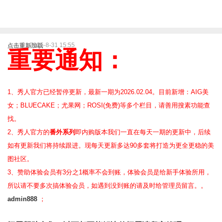
2025-8-31 15:55
点击重新加载
重要通知：
1、秀人官方已经暂停更新，最新一期为2026.02.04。目前新增：AIG美
女；BLUECAKE；尤果网；ROSI(免费)等
多个栏目，请善用搜素功能查
找。
2、
秀人官方的
番外系列
即内购版本我们一直在每天一期的更新中，后续
如有更新我们将持续跟进。现每天更新多达90多套将打造为更全更稳的美
图社区。
3、赞助体验会员
有3分之1概率不会到账，体验会员是给新手体验所用，
所以请不要多次搞体验会员，如遇到没到账的请及时给管理员留言。。
admin888
；