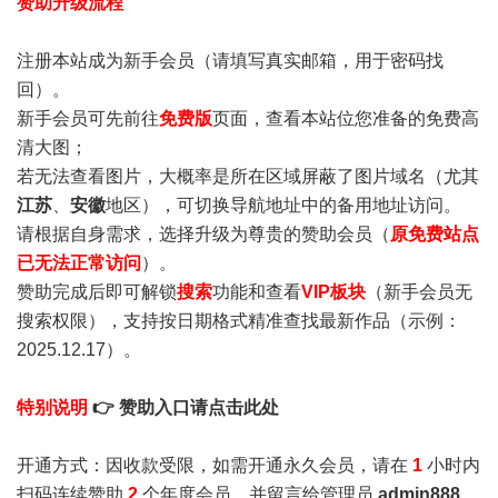
赞助升级流程
注册本站成为新手会员
（请填写真实邮箱，用于密码找
回）。
新手会员可先前往
免费版
页面，查看本站位您准备的免费高
清大图；
若无法查看图片，大概率是所在区域屏蔽了图片域名（尤其
江苏
、
安徽
地区），可切换导航地址中的备用地址访问。
请根据自身需求，选择升级为尊贵的赞助会员（
原免费站点
已无法正常访问
）。
赞助完成后即可解锁
搜索
功能和查看
VIP板块
（新手会员无
搜索权限），支持按日期格式精准查找最新作品（示例：
2025.12.17）。
特别说明
👉 赞助入口请点击此处
开通方式：因收款受限，如需开通永久会员，请在
1
小时内
扫码连续赞助
2
个年度会员，并留言给管理员
admin888
，