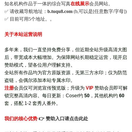
知名机构作品于一体的综合写真
在线展示
会员网站。
✅ 请收藏导航地址：
b.tuqu8.com
(b,可以是[任意数字/字母])
✅ 目前可用5个地址。。
关于本站运营说明
多年来，我们一直坚持免费分享，但近期全站升级高清大图
后，带宽成本大幅增加。为保障网站长期稳定运营，现开启
赞助模式，望各位用户理解支持。
全站所有作品均为官方原版资源，无第三方水印；仅为防范
盗链，会偶尔添加本站专属水印。
注册
会员仅可浏览宣传
预览版
；
升级为
VIP
赞助会员即可解
锁完整高清内容。每日更新：
Coser约
50
，其他机构约
60
套，
搭配 1-2 套秀人番外
。
我们的核心优势
👉 赞助入口请点击此处