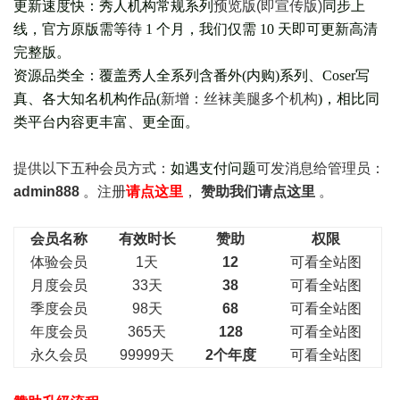
更新速度快：秀人机构常规系列
预览版(即宣传版)
同步上
线，官方原版需等待 1 个月，我们仅需 10 天即可更新高清
完整版。
资源品类全：覆盖秀人全系列含番外(
内购
)系列、Coser写
真、各大知名机构作品(
新增：丝袜美腿多个机构
)，相比同
类平台内容更丰富、更全面。
提供以下五种会员
方式：
如遇支付问题
可发消息给管理员：
admin888
。注册
请点这里
，
赞助我们请点这里
。
会员名称
有效时长
赞助
权限
体验会员
1天
12
可看全站图
月度会员
33天
38
可看全站图
季度会员
98天
68
可看全站图
年度会员
365天
128
可看全站图
永久会员
99999天
2个年度
可看全站图