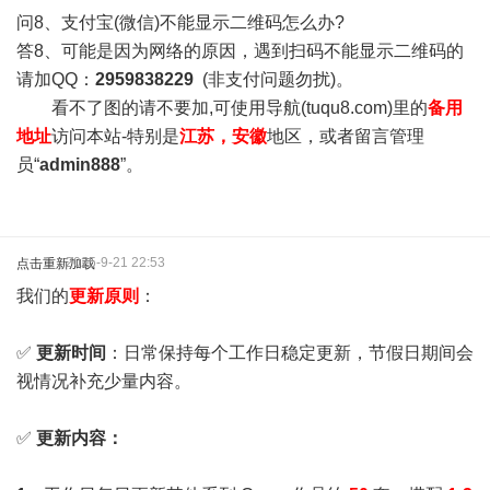
问8、支付宝(微信)不能显示二维码怎么办?
答8、可能是因为网络的原因，遇到扫码不能显示二维码的
请加QQ：
2959838229
(非支付问题勿扰)。
看不了图的请不要加,可使用导航(tuqu8.com)里的
备用
地址
访问本站-特别是
江苏，安徽
地区，或者留言管理
员“
admin888
”。
2025-9-21 22:53
点击重新加载
我们的
更新原则
：
✅
更新时间
：日常保持每个工作日稳定更新，节假日期间会
视情况补充少量内容。
✅
更新内容：