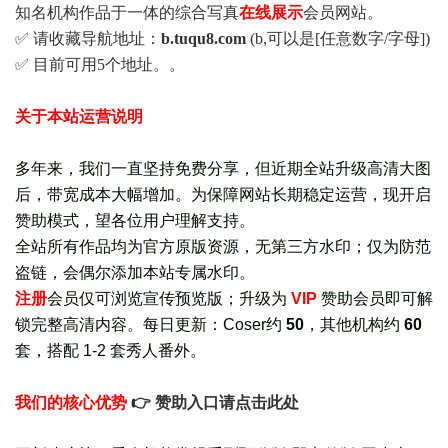
知名机构作品于一体的综合写真
在线展示
会员网站。
✅ 请收藏导航地址：
b.tuqu8.com
(b,可以是[任意数字/字母])
✅ 目前可用5个地址。。
关于本站运营说明
多年来，我们一直坚持免费分享，但近期全站升级高清大图
后，带宽成本大幅增加。为保障网站长期稳定运营，现开启
赞助模式，望各位用户理解支持。
全站所有作品均为官方原版资源，无第三方水印；仅为防范
盗链，会偶尔添加本站专属水印。
注册
会员仅可浏览宣传
预览版
；
升级为
VIP
赞助会员即可解
锁完整高清内容。每日更新：
Coser约
50
，其他机构约
60
套，
搭配 1-2 套秀人番外
。
我们的核心优势
👉 赞助入口请点击此处