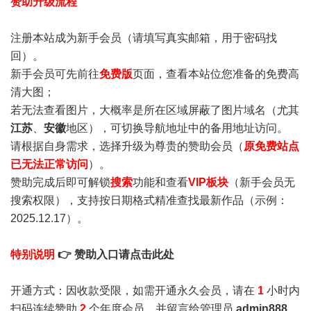
赞助升级流程
注册本站成为新手会员
（请填写真实邮箱，用于密码找
回）。
新手会员可先前往
免费版
页面，查看本站位您准备的免费高
清大图；
若无法查看图片，大概率是所在区域屏蔽了图片域名（尤其
江苏
、
安徽
地区），可切换导航地址中的备用地址访问。
请根据自身需求，选择升级为尊贵的赞助会员（
原免费站点
已无法正常访问
）。
赞助完成后即可解锁
搜索
功能和查看
VIP板块
（新手会员无
搜索权限），支持按日期格式精准查找最新作品（示例：
2025.12.17）。
特别说明
👉 赞助入口请点击此处
开通方式：因收款受限，如需开通永久会员，请在
1
小时内
扫码连续赞助
2
个年度会员，并留言给管理员
admin888
，