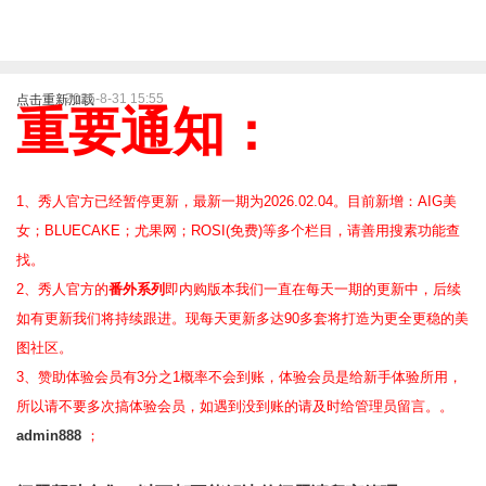
2025-8-31 15:55
点击重新加载
重要通知：
1、秀人官方已经暂停更新，最新一期为2026.02.04。目前新增：AIG美
女；BLUECAKE；尤果网；ROSI(免费)等
多个栏目，请善用搜素功能查
找。
2、
秀人官方的
番外系列
即内购版本我们一直在每天一期的更新中，后续
如有更新我们将持续跟进。现每天更新多达90多套将打造为更全更稳的美
图社区。
3、赞助体验会员
有3分之1概率不会到账，体验会员是给新手体验所用，
所以请不要多次搞体验会员，如遇到没到账的请及时给管理员留言。。
admin888
；