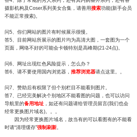
答4、除了常规的秀人系列，还有其内购番外系列，还有各
摄影机构及Coser系列美女合集，请善用
搜索
功能(新手会员
不能正常搜索)。
问5、你们网站的图片有时候展示很慢。
答5、目前网站所展示的图片均为高清大图，一套图为一个
页面，网络不好的可能会卡顿特别是高峰期(21-24点)。
问6、网址出现红色风险提示，怎么办？
答6、请不要使用国内浏览器，
推荐浏览器
请点这里。。
问7、赞助后有权限了但个别栏目不能看到图片。
答7、已经完美解决个别地区不能看图的问题，也可以访问
导航里的
备用地址
，如还有问题请给管理员留言(我们也会
经常更换图片域名)。。。
因为经常更换图片域名，故当有的可以看图有的不能看
时请“清理缓存”
强制刷新
。