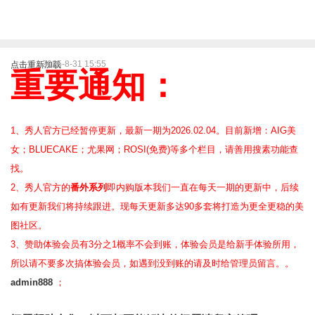
2025-8-31 15:55
点击重新加载
重要通知：
1、秀人官方已经暂停更新，最新一期为2026.02.04。目前新增：AIG美
女；BLUECAKE；尤果网；ROSI(免费)等
多个栏目，请善用搜素功能查
找。
2、
秀人官方的
番外系列
即内购版本我们一直在每天一期的更新中，后续
如有更新我们将持续跟进。现每天更新多达90多套将打造为更全更稳的美
图社区。
3、赞助体验会员
有3分之1概率不会到账，体验会员是给新手体验所用，
所以请不要多次搞体验会员，如遇到没到账的请及时给管理员留言。。
admin888
；