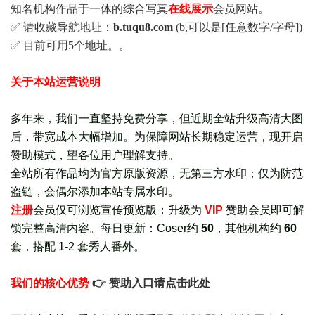
知名机构作品于一体的综合写真
在线展示
会员网站。
✅ 请收藏导航地址：
b.tuqu8.com
(b,可以是[任意数字/字母])
✅ 目前可用5个地址。。
关于本站运营说明
多年来，我们一直坚持免费分享，但近期全站升级高清大图
后，带宽成本大幅增加。为保障网站长期稳定运营，现开启
赞助模式，望各位用户理解支持。
全站所有作品均为官方原版资源，无第三方水印；仅为防范
盗链，会偶尔添加本站专属水印。
注册
会员仅可浏览宣传
预览版
；
升级为
VIP
赞助会员即可解
锁完整高清内容。每日更新：
Coser约
50
，其他机构约
60
套，
搭配 1-2 套秀人番外
。
我们的核心优势
👉 赞助入口请点击此处