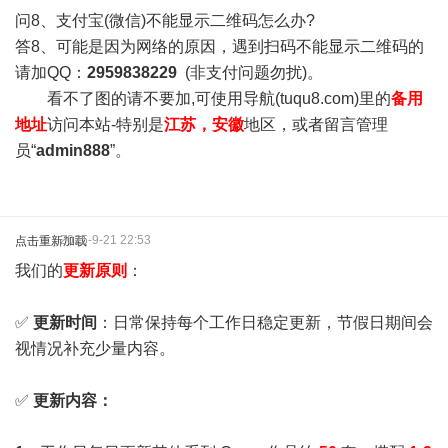
问8、支付宝(微信)不能显示二维码怎么办?
答8、可能是因为网络的原因，遇到扫码不能显示二维码的
请加QQ：
2959838229
(非支付问题勿扰)。
看不了图的请不要加,可使用导航(tuqu8.com)里的
备用
地址
访问本站-特别是
江苏，安徽
地区，或者留言管理
员“
admin888
”。
2025-9-21 22:53
点击重新加载
我们的
更新原则
：
✅
更新时间
：日常保持每个工作日稳定更新，节假日期间会
视情况补充少量内容。
✅
更新内容：