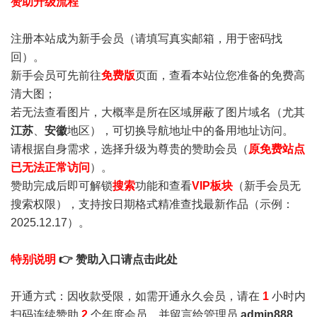
赞助升级流程
注册本站成为新手会员
（请填写真实邮箱，用于密码找
回）。
新手会员可先前往
免费版
页面，查看本站位您准备的免费高
清大图；
若无法查看图片，大概率是所在区域屏蔽了图片域名（尤其
江苏
、
安徽
地区），可切换导航地址中的备用地址访问。
请根据自身需求，选择升级为尊贵的赞助会员（
原免费站点
已无法正常访问
）。
赞助完成后即可解锁
搜索
功能和查看
VIP板块
（新手会员无
搜索权限），支持按日期格式精准查找最新作品（示例：
2025.12.17）。
特别说明
👉 赞助入口请点击此处
开通方式：因收款受限，如需开通永久会员，请在
1
小时内
扫码连续赞助
2
个年度会员，并留言给管理员
admin888
，