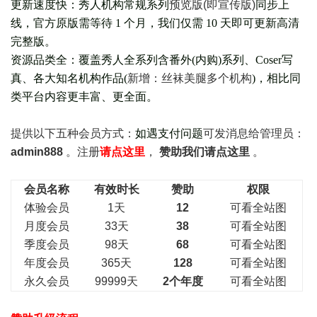
更新速度快：秀人机构常规系列
预览版(即宣传版)
同步上
线，官方原版需等待 1 个月，我们仅需 10 天即可更新高清
完整版。
资源品类全：覆盖秀人全系列含番外(
内购
)系列、Coser写
真、各大知名机构作品(
新增：丝袜美腿多个机构
)，相比同
类平台内容更丰富、更全面。
提供以下五种会员
方式：
如遇支付问题
可发消息给管理员：
admin888
。注册
请点这里
，
赞助我们请点这里
。
会员名称
有效时长
赞助
权限
体验会员
1天
12
可看全站图
月度会员
33天
38
可看全站图
季度会员
98天
68
可看全站图
年度会员
365天
128
可看全站图
永久会员
99999天
2个年度
可看全站图