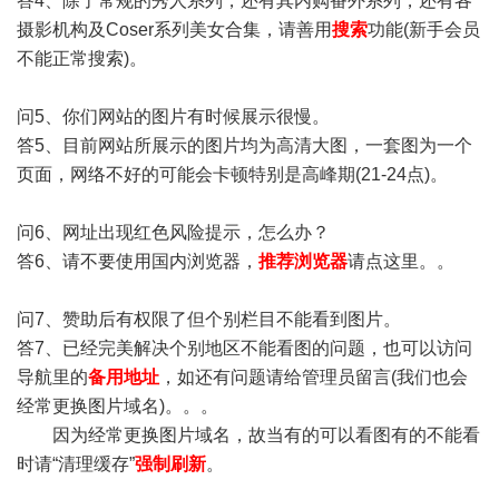
答4、除了常规的秀人系列，还有其内购番外系列，还有各
摄影机构及Coser系列美女合集，请善用
搜索
功能(新手会员
不能正常搜索)。
问5、你们网站的图片有时候展示很慢。
答5、目前网站所展示的图片均为高清大图，一套图为一个
页面，网络不好的可能会卡顿特别是高峰期(21-24点)。
问6、网址出现红色风险提示，怎么办？
答6、请不要使用国内浏览器，
推荐浏览器
请点这里。。
问7、赞助后有权限了但个别栏目不能看到图片。
答7、已经完美解决个别地区不能看图的问题，也可以访问
导航里的
备用地址
，如还有问题请给管理员留言(我们也会
经常更换图片域名)。。。
因为经常更换图片域名，故当有的可以看图有的不能看
时请“清理缓存”
强制刷新
。