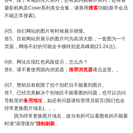
答4、除了常规的秀人系列，还有其内购番外系列，还有各
摄影机构及Coser系列美女合集，请善用
搜索
功能(新手会员
不能正常搜索)。
问5、你们网站的图片有时候展示很慢。
答5、目前网站所展示的图片均为高清大图，一套图为一个
页面，网络不好的可能会卡顿特别是高峰期(21-24点)。
问6、网址出现红色风险提示，怎么办？
答6、请不要使用国内浏览器，
推荐浏览器
请点这里。。
问7、赞助后有权限了但个别栏目不能看到图片。
答7、已经完美解决个别地区不能看图的问题，也可以访问
导航里的
备用地址
，如还有问题请给管理员留言(我们也会
经常更换图片域名)。。。
因为经常更换图片域名，故当有的可以看图有的不能看
时请“清理缓存”
强制刷新
。