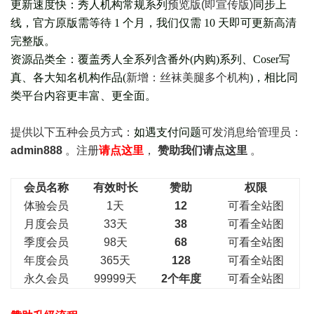
更新速度快：秀人机构常规系列
预览版(即宣传版)
同步上
线，官方原版需等待 1 个月，我们仅需 10 天即可更新高清
完整版。
资源品类全：覆盖秀人全系列含番外(
内购
)系列、Coser写
真、各大知名机构作品(
新增：丝袜美腿多个机构
)，相比同
类平台内容更丰富、更全面。
提供以下五种会员
方式：
如遇支付问题
可发消息给管理员：
admin888
。注册
请点这里
，
赞助我们请点这里
。
会员名称
有效时长
赞助
权限
体验会员
1天
12
可看全站图
月度会员
33天
38
可看全站图
季度会员
98天
68
可看全站图
年度会员
365天
128
可看全站图
永久会员
99999天
2个年度
可看全站图