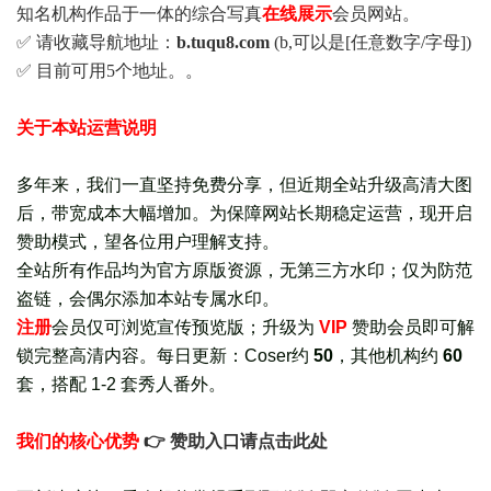
知名机构作品于一体的综合写真
在线展示
会员网站。
✅ 请收藏导航地址：
b.tuqu8.com
(b,可以是[任意数字/字母])
✅ 目前可用5个地址。。
关于本站运营说明
多年来，我们一直坚持免费分享，但近期全站升级高清大图
后，带宽成本大幅增加。为保障网站长期稳定运营，现开启
赞助模式，望各位用户理解支持。
全站所有作品均为官方原版资源，无第三方水印；仅为防范
盗链，会偶尔添加本站专属水印。
注册
会员仅可浏览宣传
预览版
；
升级为
VIP
赞助会员即可解
锁完整高清内容。每日更新：
Coser约
50
，其他机构约
60
套，
搭配 1-2 套秀人番外
。
我们的核心优势
👉 赞助入口请点击此处