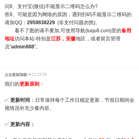
问8、支付宝(微信)不能显示二维码怎么办?
答8、可能是因为网络的原因，遇到扫码不能显示二维码的
请加QQ：
2959838229
(非支付问题勿扰)。
看不了图的请不要加,可使用导航(tuqu8.com)里的
备用
地址
访问本站-特别是
江苏，安徽
地区，或者留言管理
员“
admin888
”。
2025-9-21 22:53
点击重新加载
我们的
更新原则
：
✅
更新时间
：日常保持每个工作日稳定更新，节假日期间会
视情况补充少量内容。
✅
更新内容：