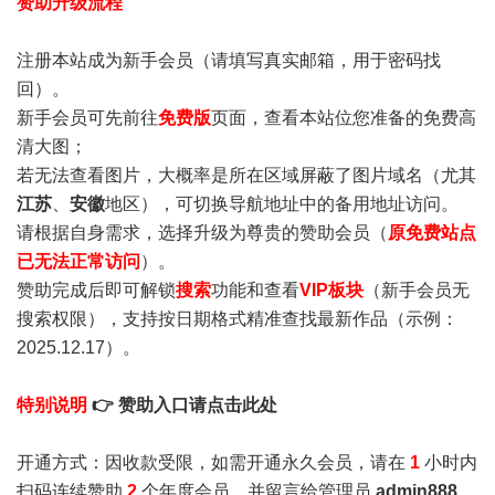
赞助升级流程
注册本站成为新手会员
（请填写真实邮箱，用于密码找
回）。
新手会员可先前往
免费版
页面，查看本站位您准备的免费高
清大图；
若无法查看图片，大概率是所在区域屏蔽了图片域名（尤其
江苏
、
安徽
地区），可切换导航地址中的备用地址访问。
请根据自身需求，选择升级为尊贵的赞助会员（
原免费站点
已无法正常访问
）。
赞助完成后即可解锁
搜索
功能和查看
VIP板块
（新手会员无
搜索权限），支持按日期格式精准查找最新作品（示例：
2025.12.17）。
特别说明
👉 赞助入口请点击此处
开通方式：因收款受限，如需开通永久会员，请在
1
小时内
扫码连续赞助
2
个年度会员，并留言给管理员
admin888
，