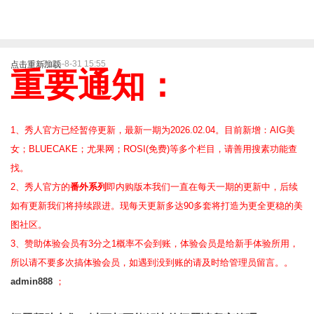
2025-8-31 15:55
点击重新加载
重要通知：
1、秀人官方已经暂停更新，最新一期为2026.02.04。目前新增：AIG美
女；BLUECAKE；尤果网；ROSI(免费)等
多个栏目，请善用搜素功能查
找。
2、
秀人官方的
番外系列
即内购版本我们一直在每天一期的更新中，后续
如有更新我们将持续跟进。现每天更新多达90多套将打造为更全更稳的美
图社区。
3、赞助体验会员
有3分之1概率不会到账，体验会员是给新手体验所用，
所以请不要多次搞体验会员，如遇到没到账的请及时给管理员留言。。
admin888
；