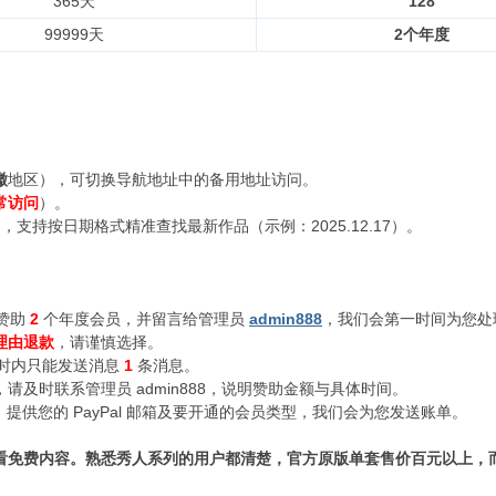
365天
128
99999天
2个年度
徽
地区），可切换导航地址中的备用地址访问。
常访问
）。
支持按日期格式精准查找最新作品（示例：2025.12.17）。
赞助
2
个年度会员，并留言给管理员
admin888
，我们会第一时间为您处
理由退款
，请谨慎选择。
小时内只能发送消息
1
条消息。
及时联系管理员 admin888，说明赞助金额与具体时间。
n888，提供您的 PayPal 邮箱及要开通的会员类型，我们会为您发送账单。
看免费内容。熟悉秀人系列的用户都清楚，官方原版单套售价百元以上，