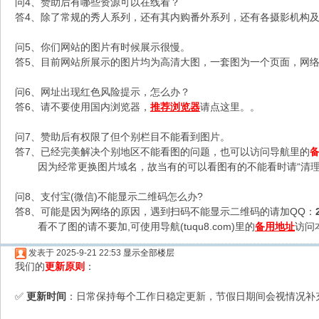
问4、赞助后有哪些资源可以在线看？
答4、除了常规的秀人系列，还有其内购番外系列，还有各摄影机构及C
问5、你们网站的图片有时候展示很慢。
答5、目前网站所展示的图片均为高清大图，一套图为一个页面，网络不
问6、网址出现红色风险提示，怎么办？
答6、请不要使用国内浏览器，
推荐浏览器
请点这里。。
问7、赞助后有权限了但个别栏目不能看到图片。
答7、已经完美解决个别地区不能看图的问题，也可以访问导航里的
因为经常更换图片域名，故当有的可以看图有的不能看时请“清理
问8、支付宝(微信)不能显示二维码怎么办?
答8、可能是因为网络的原因，遇到扫码不能显示二维码的请加QQ：
看不了图的请不要加,可使用导航(tuqu8.com)里的
备用地址
访问
发表于 2025-9-21 22:53
显示全部楼层
我们的
更新原则
：
更新时间
：日常保持每个工作日稳定更新，节假日期间会视情况补
✅