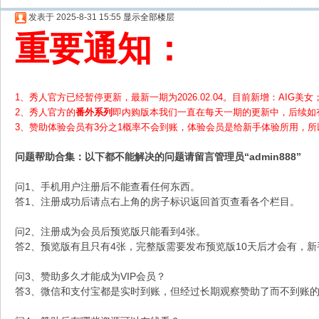
发表于 2025-8-31 15:55
显示全部楼层
重要通知：
1、秀人官方已经暂停更新，最新一期为2026.02.04。目前新增：AIG美女；
2、
秀人官方的
番外系列
即内购版本我们一直在每天一期的更新中，后续如
3、赞助体验会员
有3分之1概率不会到账，体验会员是给新手体验所用，
问题帮助
合集
：以下都不能解决的问题请留言管理员“admin888”
问1、手机用户注册后不能查看任何东西。
答1、注册成功后请点右上角的房子标识返回首页查看各个栏目。
问2、注册成为会员后预览版只能看到4张。
答2、预览版有且只有4张，完整版需要发布预览版10天后才会有，
问3、赞助多久才能成为VIP会员？
答3、微信和支付宝都是实时到账，但经过长期观察赞助了而不到账的