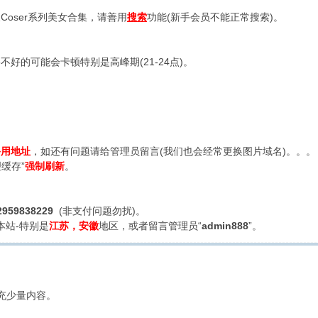
oser系列美女合集，请善用
搜索
功能(新手会员不能正常搜索)。
好的可能会卡顿特别是高峰期(21-24点)。
备用地址
，如还有问题请给管理员留言(我们也会经常更换图片域名)。。。
缓存”
强制刷新
。
2959838229
(非支付问题勿扰)。
本站-特别是
江苏，安徽
地区，或者留言管理员“
admin888
”。
充少量内容。