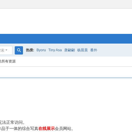
热搜:
Byoru
Tiny Asa
唐翩翩
杨晨晨
番外
搜索
搜
站所有资源
索
无法正常访问。
作品于一体的综合写真
在线展示
会员网站。