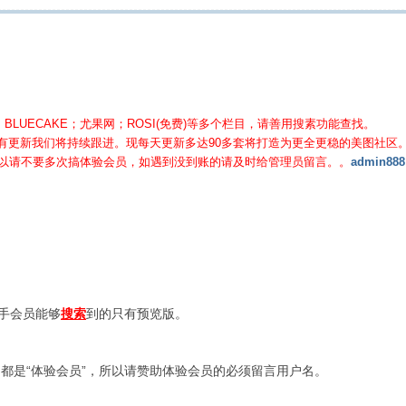
BLUECAKE；尤果网；ROSI(免费)等
多个栏目，请善用搜素功能查找。
有更新我们将持续跟进。现每天更新多达90多套将打造为更全更稳的美图社区
所以请不要多次搞体验会员，如遇到没到账的请及时给管理员留言。。
admin888
新手会员能够
搜索
到的只有预览版。
都是“体验会员”，所以请赞助体验会员的必须留言用户名。