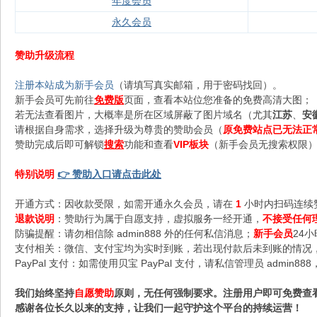
年度会员
永久会员
赞助升级流程
注册本站成为新手会员
（请填写真实邮箱，用于密码找回）。
新手会员可先前往
免费版
页面，查看本站位您准备的免费高清大图；
若无法查看图片，大概率是所在区域屏蔽了图片域名（尤其
江苏
、
安
请根据自身需求，选择升级为尊贵的赞助会员（
原免费站点已无法正
赞助完成后即可解锁
搜索
功能和查看
VIP板块
（新手会员无搜索权限），
特别说明
👉 赞助入口请点击此处
开通方式：因收款受限，如需开通永久会员，请在
1
小时内扫码连续
退款说明
：赞助行为属于自愿支持，虚拟服务一经开通，
不接受任何
防骗提醒：请勿相信除 admin888 外的任何私信消息；
新手会员
24
支付相关：微信、支付宝均为实时到账，若出现付款后未到账的情况，请
PayPal 支付：如需使用贝宝 PayPal 支付，请私信管理员 admi
我们始终坚持
自愿赞助
原则，无任何强制要求。注册用户即可免费查
感谢各位长久以来的支持，让我们一起守护这个平台的持续运营！