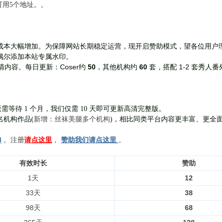
前可用5个地址。。
成本大幅增加。为保障网站长期稳定运营，现开启赞助模式，望各位用户
偶尔添加本站专属水印。
Coser约
50
，其他机构约
60
套，
搭配 1-2 套秀人番
清内容。每日更新：
需等待 1 个月，我们仅需 10 天即可更新高清完整版。
新增：丝袜美腿多个机构
名机构作品(
)，相比同类平台内容更丰富、更全
8
。注册
请点这里
，
赞助我们请点这里
。
有效时长
赞助
1天
12
33天
38
98天
68