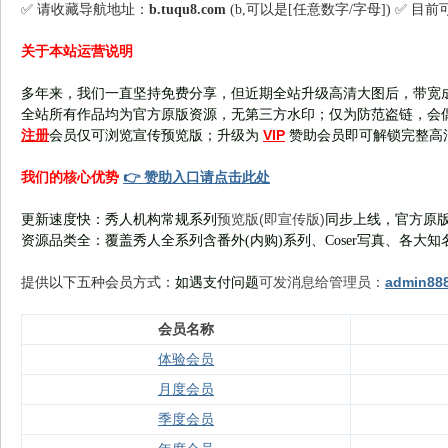
✅ 请收藏导航地址：
b.tuqu8.com
(b,可以是[任意数字/字母]) ✅ 目
关于本站运营说明
多年来，我们一直坚持免费分享，但近期全站升级高清大图后，带宽
全站所有作品均为官方原版资源，无第三方水印；仅为防范盗链，会
注册
VIP
会员仅可浏览宣传
预览版
；
升级为
赞助会员即可解锁完整高
👉 赞助入口请点击此处
我们的核心优势
预览版(即宣传版)
更新速度快：秀人机构常规系列
同步上线，官方原版
资源品类全：覆盖秀人全系列含番外(
内购
)系列、Coser写真、各大知
可发消息给管理员：
admin88
提供以下五种会员
方式：
如遇支付问题
会员名称
体验会员
月度会员
季度会员