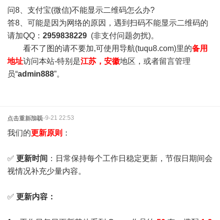
问8、支付宝(微信)不能显示二维码怎么办?
答8、可能是因为网络的原因，遇到扫码不能显示二维码的
请加QQ：
2959838229
(非支付问题勿扰)。
看不了图的请不要加,可使用导航(tuqu8.com)里的
备用
地址
访问本站-特别是
江苏，安徽
地区，或者留言管理
员“
admin888
”。
2025-9-21 22:53
点击重新加载
我们的
更新原则
：
✅
更新时间
：日常保持每个工作日稳定更新，节假日期间会
视情况补充少量内容。
✅
更新内容：