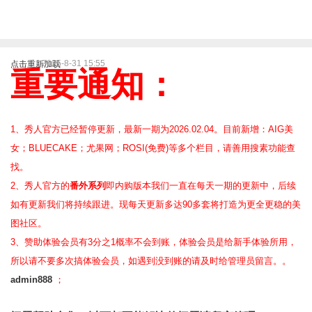
2025-8-31 15:55
点击重新加载
重要通知：
1、秀人官方已经暂停更新，最新一期为2026.02.04。目前新增：AIG美
女；BLUECAKE；尤果网；ROSI(免费)等
多个栏目，请善用搜素功能查
找。
2、
秀人官方的
番外系列
即内购版本我们一直在每天一期的更新中，后续
如有更新我们将持续跟进。现每天更新多达90多套将打造为更全更稳的美
图社区。
3、赞助体验会员
有3分之1概率不会到账，体验会员是给新手体验所用，
所以请不要多次搞体验会员，如遇到没到账的请及时给管理员留言。。
admin888
；