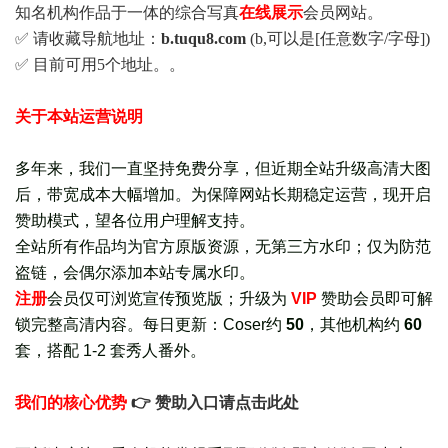
知名机构作品于一体的综合写真
在线展示
会员网站。
✅ 请收藏导航地址：
b.tuqu8.com
(b,可以是[任意数字/字母])
✅ 目前可用5个地址。。
关于本站运营说明
多年来，我们一直坚持免费分享，但近期全站升级高清大图
后，带宽成本大幅增加。为保障网站长期稳定运营，现开启
赞助模式，望各位用户理解支持。
全站所有作品均为官方原版资源，无第三方水印；仅为防范
盗链，会偶尔添加本站专属水印。
注册
会员仅可浏览宣传
预览版
；
升级为
VIP
赞助会员即可解
锁完整高清内容。每日更新：
Coser约
50
，其他机构约
60
套，
搭配 1-2 套秀人番外
。
我们的核心优势
👉 赞助入口请点击此处