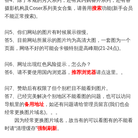
答4、除了常规的秀人系列，还有其内购番外系列，还有各
摄影机构及Coser系列美女合集，请善用
搜索
功能(新手会员
不能正常搜索)。
问5、你们网站的图片有时候展示很慢。
答5、目前网站所展示的图片均为高清大图，一套图为一个
页面，网络不好的可能会卡顿特别是高峰期(21-24点)。
问6、网址出现红色风险提示，怎么办？
答6、请不要使用国内浏览器，
推荐浏览器
请点这里。。
问7、赞助后有权限了但个别栏目不能看到图片。
答7、已经完美解决个别地区不能看图的问题，也可以访问
导航里的
备用地址
，如还有问题请给管理员留言(我们也会
经常更换图片域名)。。。
因为经常更换图片域名，故当有的可以看图有的不能看
时请“清理缓存”
强制刷新
。