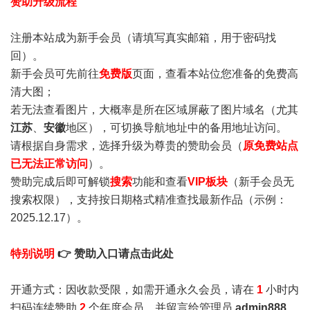
赞助升级流程
注册本站成为新手会员
（请填写真实邮箱，用于密码找
回）。
新手会员可先前往
免费版
页面，查看本站位您准备的免费高
清大图；
若无法查看图片，大概率是所在区域屏蔽了图片域名（尤其
江苏
、
安徽
地区），可切换导航地址中的备用地址访问。
请根据自身需求，选择升级为尊贵的赞助会员（
原免费站点
已无法正常访问
）。
赞助完成后即可解锁
搜索
功能和查看
VIP板块
（新手会员无
搜索权限），支持按日期格式精准查找最新作品（示例：
2025.12.17）。
特别说明
👉 赞助入口请点击此处
开通方式：因收款受限，如需开通永久会员，请在
1
小时内
扫码连续赞助
2
个年度会员，并留言给管理员
admin888
，