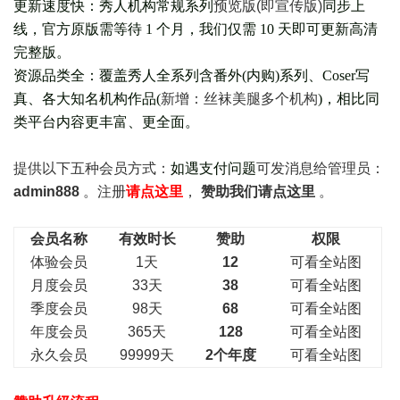
更新速度快：秀人机构常规系列
预览版(即宣传版)
同步上
线，官方原版需等待 1 个月，我们仅需 10 天即可更新高清
完整版。
资源品类全：覆盖秀人全系列含番外(
内购
)系列、Coser写
真、各大知名机构作品(
新增：丝袜美腿多个机构
)，相比同
类平台内容更丰富、更全面。
提供以下五种会员
方式：
如遇支付问题
可发消息给管理员：
admin888
。注册
请点这里
，
赞助我们请点这里
。
会员名称
有效时长
赞助
权限
体验会员
1天
12
可看全站图
月度会员
33天
38
可看全站图
季度会员
98天
68
可看全站图
年度会员
365天
128
可看全站图
永久会员
99999天
2个年度
可看全站图