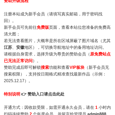
赞助升级流程
注册本站成为新手会员
（请填写真实邮箱，用于密码找
回）。
新手会员可先前往
免费版
页面，查看本站位您准备的免费高
清大图；
若无法查看图片，大概率是所在区域屏蔽了图片域名（尤其
江苏
、
安徽
地区），可切换导航地址中的备用地址访问。
请根据自身需求，选择升级为尊贵的赞助会员（
原免费站点
已无法正常访问
）。
赞助完成后即可解锁
搜索
功能和查看
VIP板块
（新手会员无
搜索权限），支持按日期格式精准查找最新作品（示例：
2025.12.17）。
特别说明
👉 赞助入口请点击此处
开通方式：因收款受限，如需开通永久会员，请在
1
小时内
扫码连续赞助
2
个年度会员，并留言给管理员
admin888
，