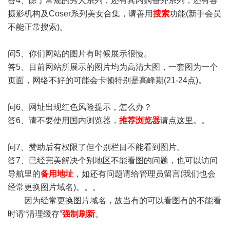
答4、除了常规的秀人系列，还有其内购番外系列，还有各
摄影机构及Coser系列美女合集，请善用
搜索
功能(新手会员
不能正常搜索)。
问5、你们网站的图片有时候展示很慢。
答5、目前网站所展示的图片均为高清大图，一套图为一个
页面，网络不好的可能会卡顿特别是高峰期(21-24点)。
问6、网址出现红色风险提示，怎么办？
答6、请不要使用国内浏览器，
推荐浏览器
请点这里。。
问7、赞助后有权限了但个别栏目不能看到图片。
答7、已经完美解决个别地区不能看图的问题，也可以访问
导航里的
备用地址
，如还有问题请给管理员留言(我们也会
经常更换图片域名)。。。
因为经常更换图片域名，故当有的可以看图有的不能看
时请“清理缓存”
强制刷新
。