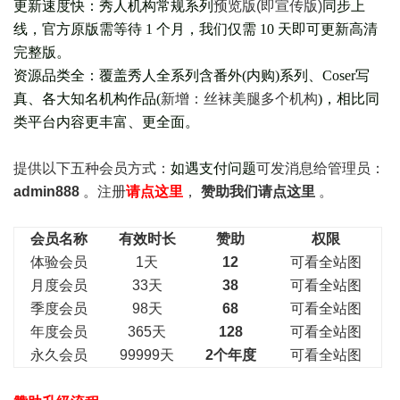
更新速度快：秀人机构常规系列
预览版(即宣传版)
同步上
线，官方原版需等待 1 个月，我们仅需 10 天即可更新高清
完整版。
资源品类全：覆盖秀人全系列含番外(
内购
)系列、Coser写
真、各大知名机构作品(
新增：丝袜美腿多个机构
)，相比同
类平台内容更丰富、更全面。
提供以下五种会员
方式：
如遇支付问题
可发消息给管理员：
admin888
。注册
请点这里
，
赞助我们请点这里
。
会员名称
有效时长
赞助
权限
体验会员
1天
12
可看全站图
月度会员
33天
38
可看全站图
季度会员
98天
68
可看全站图
年度会员
365天
128
可看全站图
永久会员
99999天
2个年度
可看全站图