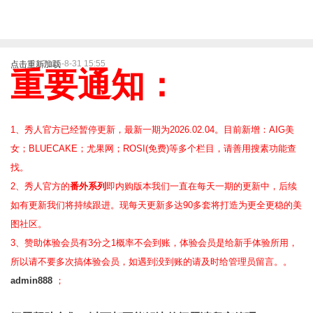
2025-8-31 15:55
点击重新加载
重要通知：
1、秀人官方已经暂停更新，最新一期为2026.02.04。目前新增：AIG美
女；BLUECAKE；尤果网；ROSI(免费)等
多个栏目，请善用搜素功能查
找。
2、
秀人官方的
番外系列
即内购版本我们一直在每天一期的更新中，后续
如有更新我们将持续跟进。现每天更新多达90多套将打造为更全更稳的美
图社区。
3、赞助体验会员
有3分之1概率不会到账，体验会员是给新手体验所用，
所以请不要多次搞体验会员，如遇到没到账的请及时给管理员留言。。
admin888
；