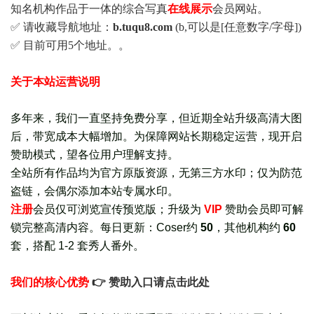
知名机构作品于一体的综合写真
在线展示
会员网站。
✅ 请收藏导航地址：
b.tuqu8.com
(b,可以是[任意数字/字母])
✅ 目前可用5个地址。。
关于本站运营说明
多年来，我们一直坚持免费分享，但近期全站升级高清大图
后，带宽成本大幅增加。为保障网站长期稳定运营，现开启
赞助模式，望各位用户理解支持。
全站所有作品均为官方原版资源，无第三方水印；仅为防范
盗链，会偶尔添加本站专属水印。
注册
会员仅可浏览宣传
预览版
；
升级为
VIP
赞助会员即可解
锁完整高清内容。每日更新：
Coser约
50
，其他机构约
60
套，
搭配 1-2 套秀人番外
。
我们的核心优势
👉 赞助入口请点击此处