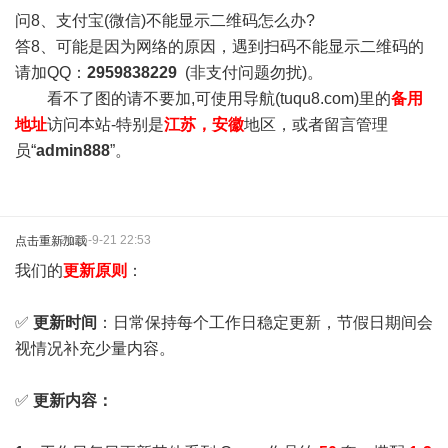
问8、支付宝(微信)不能显示二维码怎么办?
答8、可能是因为网络的原因，遇到扫码不能显示二维码的
请加QQ：
2959838229
(非支付问题勿扰)。
看不了图的请不要加,可使用导航(tuqu8.com)里的
备用
地址
访问本站-特别是
江苏，安徽
地区，或者留言管理
员“
admin888
”。
2025-9-21 22:53
点击重新加载
我们的
更新原则
：
✅
更新时间
：日常保持每个工作日稳定更新，节假日期间会
视情况补充少量内容。
✅
更新内容：