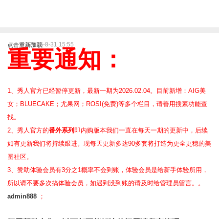
2025-8-31 15:55
点击重新加载
重要通知：
1、秀人官方已经暂停更新，最新一期为2026.02.04。目前新增：AIG美
女；BLUECAKE；尤果网；ROSI(免费)等
多个栏目，请善用搜素功能查
找。
2、
秀人官方的
番外系列
即内购版本我们一直在每天一期的更新中，后续
如有更新我们将持续跟进。现每天更新多达90多套将打造为更全更稳的美
图社区。
3、赞助体验会员
有3分之1概率不会到账，体验会员是给新手体验所用，
所以请不要多次搞体验会员，如遇到没到账的请及时给管理员留言。。
admin888
；