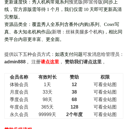
更新速度快：秀人机构常规系列
预览版(即宣传版)
同步上
线，官方原版需等待 1 个月，我们仅需 10 天即可更新高清
完整版。
资源品类全：覆盖秀人全系列含番外(
内购
)系列、Coser写
真、各大知名机构作品(
新增：丝袜美腿多个机构
)，相比同
类平台内容更丰富、更全面。
提供以下五种会员
方式：
如遇支付问题
可发消息给管理员：
admin888
。注册
请点这里
，
赞助我们请点这里
。
会员名称
有效时长
赞助
权限
体验会员
1天
12
可看全站图
月度会员
33天
38
可看全站图
季度会员
98天
68
可看全站图
年度会员
365天
128
可看全站图
永久会员
99999天
2个年度
可看全站图