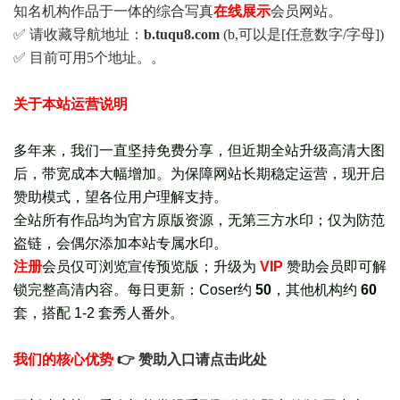
知名机构作品于一体的综合写真
在线展示
会员网站。
✅ 请收藏导航地址：
b.tuqu8.com
(b,可以是[任意数字/字母])
✅ 目前可用5个地址。。
关于本站运营说明
多年来，我们一直坚持免费分享，但近期全站升级高清大图
后，带宽成本大幅增加。为保障网站长期稳定运营，现开启
赞助模式，望各位用户理解支持。
全站所有作品均为官方原版资源，无第三方水印；仅为防范
盗链，会偶尔添加本站专属水印。
注册
会员仅可浏览宣传
预览版
；
升级为
VIP
赞助会员即可解
锁完整高清内容。每日更新：
Coser约
50
，其他机构约
60
套，
搭配 1-2 套秀人番外
。
我们的核心优势
👉 赞助入口请点击此处