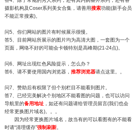
答4、除了常规的秀人系列，还有其内购番外系列，还有各
摄影机构及Coser系列美女合集，请善用
搜索
功能(新手会员
不能正常搜索)。
问5、你们网站的图片有时候展示很慢。
答5、目前网站所展示的图片均为高清大图，一套图为一个
页面，网络不好的可能会卡顿特别是高峰期(21-24点)。
问6、网址出现红色风险提示，怎么办？
答6、请不要使用国内浏览器，
推荐浏览器
请点这里。。
问7、赞助后有权限了但个别栏目不能看到图片。
答7、已经完美解决个别地区不能看图的问题，也可以访问
导航里的
备用地址
，如还有问题请给管理员留言(我们也会
经常更换图片域名)。。。
因为经常更换图片域名，故当有的可以看图有的不能看
时请“清理缓存”
强制刷新
。