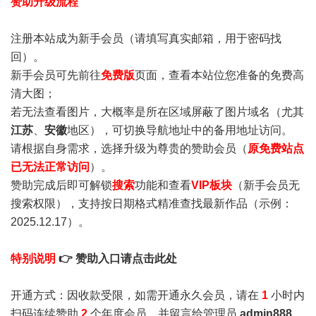
赞助升级流程
注册本站成为新手会员
（请填写真实邮箱，用于密码找
回）。
新手会员可先前往
免费版
页面，查看本站位您准备的免费高
清大图；
若无法查看图片，大概率是所在区域屏蔽了图片域名（尤其
江苏
、
安徽
地区），可切换导航地址中的备用地址访问。
请根据自身需求，选择升级为尊贵的赞助会员（
原免费站点
已无法正常访问
）。
赞助完成后即可解锁
搜索
功能和查看
VIP板块
（新手会员无
搜索权限），支持按日期格式精准查找最新作品（示例：
2025.12.17）。
特别说明
👉 赞助入口请点击此处
开通方式：因收款受限，如需开通永久会员，请在
1
小时内
扫码连续赞助
2
个年度会员，并留言给管理员
admin888
，