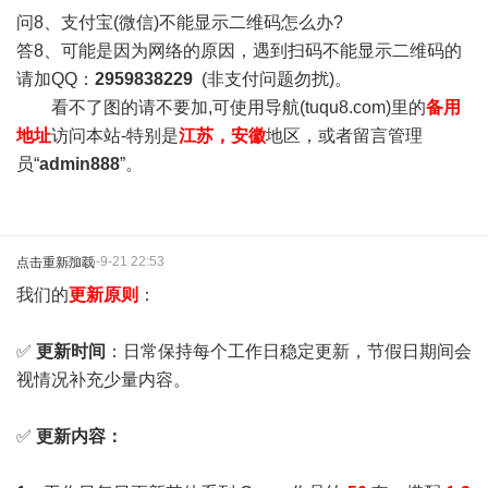
问8、支付宝(微信)不能显示二维码怎么办?
答8、可能是因为网络的原因，遇到扫码不能显示二维码的
请加QQ：
2959838229
(非支付问题勿扰)。
看不了图的请不要加,可使用导航(tuqu8.com)里的
备用
地址
访问本站-特别是
江苏，安徽
地区，或者留言管理
员“
admin888
”。
2025-9-21 22:53
点击重新加载
我们的
更新原则
：
✅
更新时间
：日常保持每个工作日稳定更新，节假日期间会
视情况补充少量内容。
✅
更新内容：