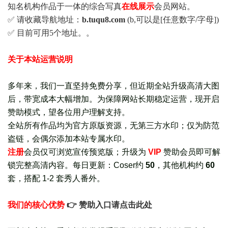
知名机构作品于一体的综合写真
在线展示
会员网站。
✅ 请收藏导航地址：
b.tuqu8.com
(b,可以是[任意数字/字母])
✅ 目前可用5个地址。。
关于本站运营说明
多年来，我们一直坚持免费分享，但近期全站升级高清大图
后，带宽成本大幅增加。为保障网站长期稳定运营，现开启
赞助模式，望各位用户理解支持。
全站所有作品均为官方原版资源，无第三方水印；仅为防范
盗链，会偶尔添加本站专属水印。
注册
会员仅可浏览宣传
预览版
；
升级为
VIP
赞助会员即可解
锁完整高清内容。每日更新：
Coser约
50
，其他机构约
60
套，
搭配 1-2 套秀人番外
。
我们的核心优势
👉 赞助入口请点击此处