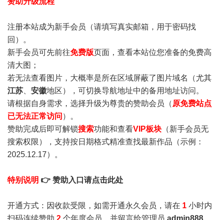
赞助升级流程
注册本站成为新手会员
（请填写真实邮箱，用于密码找
回）。
新手会员可先前往
免费版
页面，查看本站位您准备的免费高
清大图；
若无法查看图片，大概率是所在区域屏蔽了图片域名（尤其
江苏
、
安徽
地区），可切换导航地址中的备用地址访问。
请根据自身需求，选择升级为尊贵的赞助会员（
原免费站点
已无法正常访问
）。
赞助完成后即可解锁
搜索
功能和查看
VIP板块
（新手会员无
搜索权限），支持按日期格式精准查找最新作品（示例：
2025.12.17）。
特别说明
👉 赞助入口请点击此处
开通方式：因收款受限，如需开通永久会员，请在
1
小时内
扫码连续赞助
2
个年度会员，并留言给管理员
admin888
，