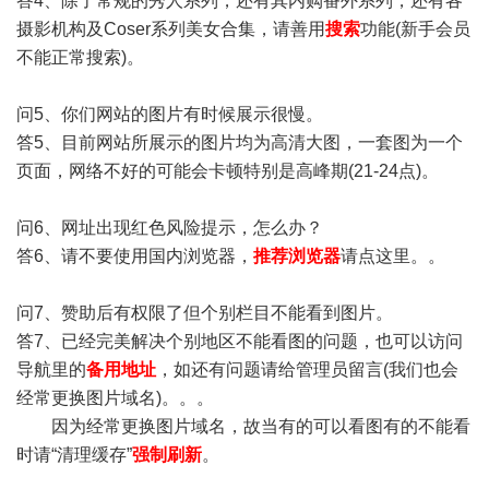
答4、除了常规的秀人系列，还有其内购番外系列，还有各
摄影机构及Coser系列美女合集，请善用
搜索
功能(新手会员
不能正常搜索)。
问5、你们网站的图片有时候展示很慢。
答5、目前网站所展示的图片均为高清大图，一套图为一个
页面，网络不好的可能会卡顿特别是高峰期(21-24点)。
问6、网址出现红色风险提示，怎么办？
答6、请不要使用国内浏览器，
推荐浏览器
请点这里。。
问7、赞助后有权限了但个别栏目不能看到图片。
答7、已经完美解决个别地区不能看图的问题，也可以访问
导航里的
备用地址
，如还有问题请给管理员留言(我们也会
经常更换图片域名)。。。
因为经常更换图片域名，故当有的可以看图有的不能看
时请“清理缓存”
强制刷新
。