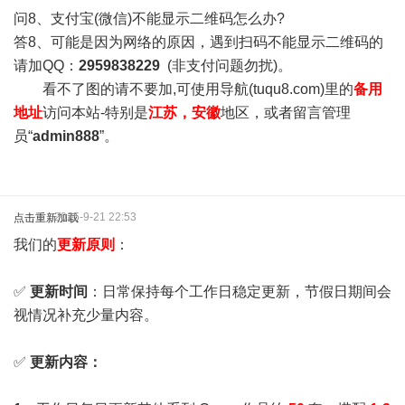
问8、支付宝(微信)不能显示二维码怎么办?
答8、可能是因为网络的原因，遇到扫码不能显示二维码的
请加QQ：
2959838229
(非支付问题勿扰)。
看不了图的请不要加,可使用导航(tuqu8.com)里的
备用
地址
访问本站-特别是
江苏，安徽
地区，或者留言管理
员“
admin888
”。
2025-9-21 22:53
点击重新加载
我们的
更新原则
：
✅
更新时间
：日常保持每个工作日稳定更新，节假日期间会
视情况补充少量内容。
✅
更新内容：