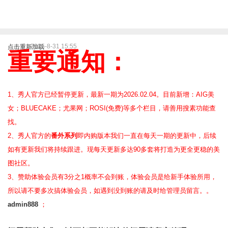
2025-8-31 15:55
点击重新加载
重要通知：
1、秀人官方已经暂停更新，最新一期为2026.02.04。目前新增：AIG美
女；BLUECAKE；尤果网；ROSI(免费)等
多个栏目，请善用搜素功能查
找。
2、
秀人官方的
番外系列
即内购版本我们一直在每天一期的更新中，后续
如有更新我们将持续跟进。现每天更新多达90多套将打造为更全更稳的美
图社区。
3、赞助体验会员
有3分之1概率不会到账，体验会员是给新手体验所用，
所以请不要多次搞体验会员，如遇到没到账的请及时给管理员留言。。
admin888
；