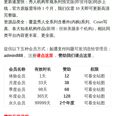
更新速度快：秀人机构常规系列
预览版(即宣传版)
同步上
线，官方原版需等待 1 个月，我们仅需 10 天即可更新高清
完整版。
资源品类全：覆盖秀人全系列含番外(
内购
)系列、Coser写
真、各大知名机构作品(
新增：丝袜美腿多个机构
)，相比同
类平台内容更丰富、更全面。
提供以下五种会员
方式：
如遇支付问题
可发消息给管理员：
admin888
。注册
请点这里
，
赞助我们请点这里
。
会员名称
有效时长
赞助
权限
体验会员
1天
12
可看全站图
月度会员
33天
38
可看全站图
季度会员
98天
68
可看全站图
年度会员
365天
128
可看全站图
永久会员
99999天
2个年度
可看全站图