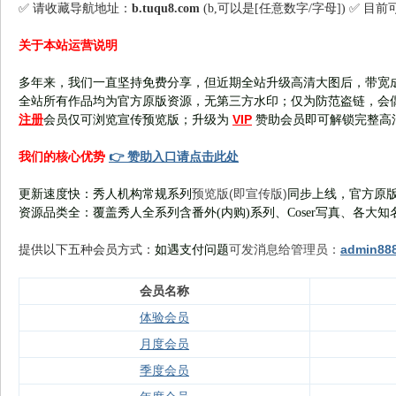
✅ 请收藏导航地址：
b.tuqu8.com
(b,可以是[任意数字/字母]) ✅ 目
关于本站运营说明
多年来，我们一直坚持免费分享，但近期全站升级高清大图后，带宽
全站所有作品均为官方原版资源，无第三方水印；仅为防范盗链，会
注册
VIP
会员仅可浏览宣传
预览版
；
升级为
赞助会员即可解锁完整高
👉 赞助入口请点击此处
我们的核心优势
预览版(即宣传版)
更新速度快：秀人机构常规系列
同步上线，官方原版
资源品类全：覆盖秀人全系列含番外(
内购
)系列、Coser写真、各大知
可发消息给管理员：
admin88
提供以下五种会员
方式：
如遇支付问题
会员名称
体验会员
月度会员
季度会员