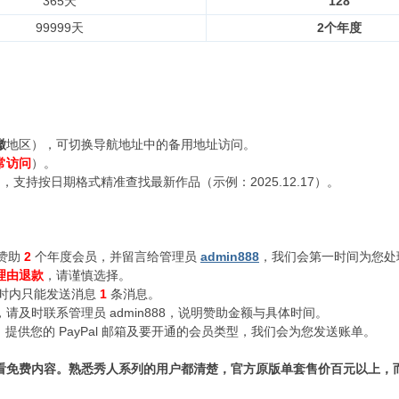
365天
128
99999天
2个年度
徽
地区），可切换导航地址中的备用地址访问。
常访问
）。
支持按日期格式精准查找最新作品（示例：2025.12.17）。
赞助
2
个年度会员，并留言给管理员
admin888
，我们会第一时间为您处
理由退款
，请谨慎选择。
小时内只能发送消息
1
条消息。
及时联系管理员 admin888，说明赞助金额与具体时间。
n888，提供您的 PayPal 邮箱及要开通的会员类型，我们会为您发送账单。
看免费内容。熟悉秀人系列的用户都清楚，官方原版单套售价百元以上，