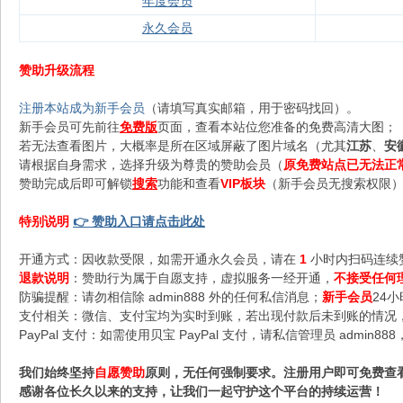
年度会员
永久会员
赞助升级流程
注册本站成为新手会员
（请填写真实邮箱，用于密码找回）。
新手会员可先前往
免费版
页面，查看本站位您准备的免费高清大图；
若无法查看图片，大概率是所在区域屏蔽了图片域名（尤其
江苏
、
安
请根据自身需求，选择升级为尊贵的赞助会员（
原免费站点已无法正
赞助完成后即可解锁
搜索
功能和查看
VIP板块
（新手会员无搜索权限），
特别说明
👉 赞助入口请点击此处
开通方式：因收款受限，如需开通永久会员，请在
1
小时内扫码连续
退款说明
：赞助行为属于自愿支持，虚拟服务一经开通，
不接受任何
防骗提醒：请勿相信除 admin888 外的任何私信消息；
新手会员
24
支付相关：微信、支付宝均为实时到账，若出现付款后未到账的情况，请
PayPal 支付：如需使用贝宝 PayPal 支付，请私信管理员 admi
我们始终坚持
自愿赞助
原则，无任何强制要求。注册用户即可免费查
感谢各位长久以来的支持，让我们一起守护这个平台的持续运营！