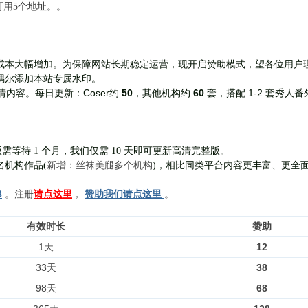
前可用5个地址。。
成本大幅增加。为保障网站长期稳定运营，现开启赞助模式，望各位用户
偶尔添加本站专属水印。
Coser约
50
，其他机构约
60
套，
搭配 1-2 套秀人番
清内容。每日更新：
需等待 1 个月，我们仅需 10 天即可更新高清完整版。
新增：丝袜美腿多个机构
名机构作品(
)，相比同类平台内容更丰富、更全
8
。注册
请点这里
，
赞助我们请点这里
。
有效时长
赞助
1天
12
33天
38
98天
68