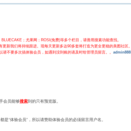
BLUECAKE；尤果网；ROSI(免费)等
多个栏目，请善用搜素功能查找。
有更新我们将持续跟进。现每天更新多达90多套将打造为更全更稳的美图社区
所以请不要多次搞体验会员，如遇到没到账的请及时给管理员留言。。
admin888
新手会员能够
搜索
到的只有预览版。
都是“体验会员”，所以请赞助体验会员的必须留言用户名。