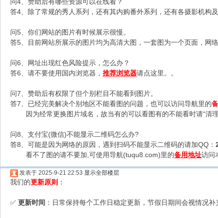
问4、赞助后有哪些资源可以在线看？
答4、除了常规的秀人系列，还有其内购番外系列，还有各摄影机构及C
问5、你们网站的图片有时候展示很慢。
答5、目前网站所展示的图片均为高清大图，一套图为一个页面，网络不
问6、网址出现红色风险提示，怎么办？
答6、请不要使用国内浏览器，
推荐浏览器
请点这里。。
问7、赞助后有权限了但个别栏目不能看到图片。
答7、已经完美解决个别地区不能看图的问题，也可以访问导航里的
因为经常更换图片域名，故当有的可以看图有的不能看时请“清理
问8、支付宝(微信)不能显示二维码怎么办?
答8、可能是因为网络的原因，遇到扫码不能显示二维码的请加QQ：
看不了图的请不要加,可使用导航(tuqu8.com)里的
备用地址
访问
发表于 2025-9-21 22:53
显示全部楼层
我们的
更新原则
：
更新时间
：日常保持每个工作日稳定更新，节假日期间会视情况补
✅