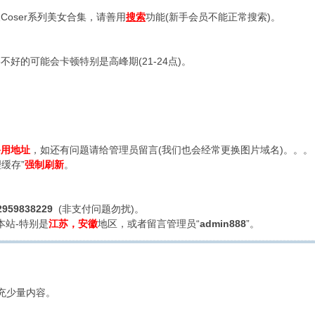
oser系列美女合集，请善用
搜索
功能(新手会员不能正常搜索)。
好的可能会卡顿特别是高峰期(21-24点)。
备用地址
，如还有问题请给管理员留言(我们也会经常更换图片域名)。。。
缓存”
强制刷新
。
2959838229
(非支付问题勿扰)。
本站-特别是
江苏，安徽
地区，或者留言管理员“
admin888
”。
充少量内容。