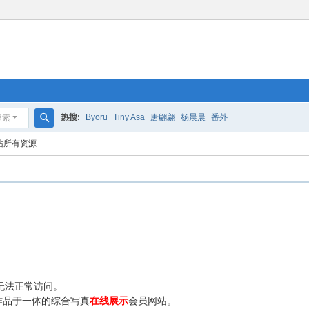
热搜:
Byoru
Tiny Asa
唐翩翩
杨晨晨
番外
搜索
搜
站所有资源
索
无法正常访问。
作品于一体的综合写真
在线展示
会员网站。