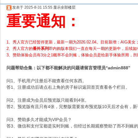
发表于 2025-8-31 15:55
显示全部楼层
重要通知：
1、秀人官方已经暂停更新，最新一期为2026.02.04。目前新增：AIG美女；
2、
秀人官方的
番外系列
即内购版本我们一直在每天一期的更新中，后续如
3、赞助体验会员
有3分之1概率不会到账，体验会员是给新手体验所用，
问题帮助
合集
：以下都不能解决的问题请留言管理员“admin888”
问1、手机用户注册后不能查看任何东西。
答1、注册成功后请点右上角的房子标识返回首页查看各个栏目。
问2、注册成为会员后预览版只能看到4张。
答2、预览版有且只有4张，完整版需要发布预览版10天后才会有，
问3、赞助多久才能成为VIP会员？
答3、微信和支付宝都是实时到账，但经过长期观察赞助了而不到账的