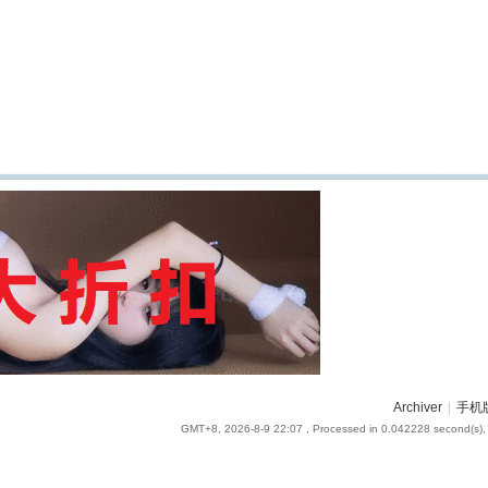
Archiver
|
手机
GMT+8, 2026-8-9 22:07
, Processed in 0.042228 second(s), 