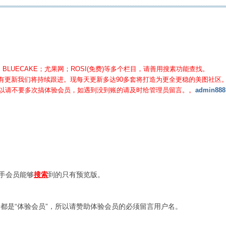
BLUECAKE；尤果网；ROSI(免费)等
多个栏目，请善用搜素功能查找。
有更新我们将持续跟进。现每天更新多达90多套将打造为更全更稳的美图社区
所以请不要多次搞体验会员，如遇到没到账的请及时给管理员留言。。
admin888
新手会员能够
搜索
到的只有预览版。
都是“体验会员”，所以请赞助体验会员的必须留言用户名。