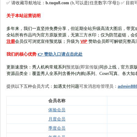
✅ 请收藏导航地址：
b.tuqu8.com
(b,可以是[任意数字/字母]) ✅ 目
关于本站运营说明
多年来，我们一直坚持免费分享，但近期全站升级高清大图后，带宽
全站所有作品均为官方原版资源，无第三方水印；仅为防范盗链，会
注册
VIP
会员仅可浏览宣传
预览版
；
升级为
赞助会员即可解锁完整高
👉 赞助入口请点击此处
我们的核心优势
预览版(即宣传版)
更新速度快：秀人机构常规系列
同步上线，官方原版
资源品类全：覆盖秀人全系列含番外(
内购
)系列、Coser写真、各大知
可发消息给管理员：
admin88
提供以下五种会员
方式：
如遇支付问题
会员名称
体验会员
月度会员
季度会员