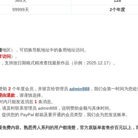
365天
128
99999天
2个年度
徽
地区），可切换导航地址中的备用地址访问。
常访问
）。
支持按日期格式精准查找最新作品（示例：2025.12.17）。
赞助
2
个年度会员，并留言给管理员
admin888
，我们会第一时间为您处
理由退款
，请谨慎选择。
小时内只能发送消息
1
条消息。
及时联系管理员 admin888，说明赞助金额与具体时间。
n888，提供您的 PayPal 邮箱及要开通的会员类型，我们会为您发送账单。
看免费内容。熟悉秀人系列的用户都清楚，官方原版单套售价百元以上，