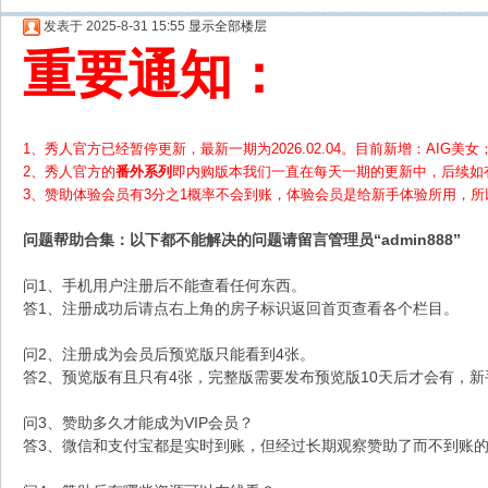
发表于 2025-8-31 15:55
显示全部楼层
重要通知：
1、秀人官方已经暂停更新，最新一期为2026.02.04。目前新增：AIG美女；
2、
秀人官方的
番外系列
即内购版本我们一直在每天一期的更新中，后续如
3、赞助体验会员
有3分之1概率不会到账，体验会员是给新手体验所用，
问题帮助
合集
：以下都不能解决的问题请留言管理员“admin888”
问1、手机用户注册后不能查看任何东西。
答1、注册成功后请点右上角的房子标识返回首页查看各个栏目。
问2、注册成为会员后预览版只能看到4张。
答2、预览版有且只有4张，完整版需要发布预览版10天后才会有，
问3、赞助多久才能成为VIP会员？
答3、微信和支付宝都是实时到账，但经过长期观察赞助了而不到账的