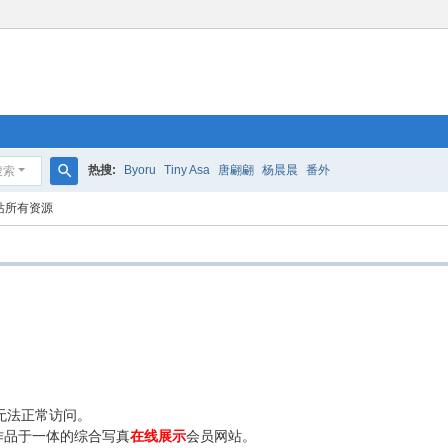
热搜:
Byoru
Tiny Asa
唐翩翩
杨晨晨
番外
搜索
搜
站所有资源
索
无法正常访问。
作品于一体的综合写真
在线展示
会员网站。