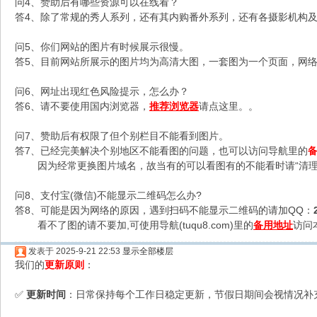
问4、赞助后有哪些资源可以在线看？
答4、除了常规的秀人系列，还有其内购番外系列，还有各摄影机构及C
问5、你们网站的图片有时候展示很慢。
答5、目前网站所展示的图片均为高清大图，一套图为一个页面，网络不
问6、网址出现红色风险提示，怎么办？
答6、请不要使用国内浏览器，
推荐浏览器
请点这里。。
问7、赞助后有权限了但个别栏目不能看到图片。
答7、已经完美解决个别地区不能看图的问题，也可以访问导航里的
因为经常更换图片域名，故当有的可以看图有的不能看时请“清理
问8、支付宝(微信)不能显示二维码怎么办?
答8、可能是因为网络的原因，遇到扫码不能显示二维码的请加QQ：
看不了图的请不要加,可使用导航(tuqu8.com)里的
备用地址
访问
发表于 2025-9-21 22:53
显示全部楼层
我们的
更新原则
：
更新时间
：日常保持每个工作日稳定更新，节假日期间会视情况补
✅