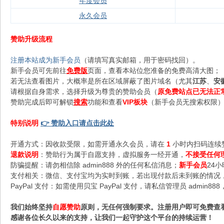
年度会员
永久会员
赞助升级流程
注册本站成为新手会员
（请填写真实邮箱，用于密码找回）。
新手会员可先前往
免费版
页面，查看本站位您准备的免费高清大图；
若无法查看图片，大概率是所在区域屏蔽了图片域名（尤其
江苏
、
安
请根据自身需求，选择升级为尊贵的赞助会员（
原免费站点已无法正
赞助完成后即可解锁
搜索
功能和查看
VIP板块
（新手会员无搜索权限），
特别说明
👉 赞助入口请点击此处
开通方式：因收款受限，如需开通永久会员，请在
1
小时内扫码连续
退款说明
：赞助行为属于自愿支持，虚拟服务一经开通，
不接受任何
防骗提醒：请勿相信除 admin888 外的任何私信消息；
新手会员
24
支付相关：微信、支付宝均为实时到账，若出现付款后未到账的情况，请
PayPal 支付：如需使用贝宝 PayPal 支付，请私信管理员 admi
我们始终坚持
自愿赞助
原则，无任何强制要求。注册用户即可免费查
感谢各位长久以来的支持，让我们一起守护这个平台的持续运营！