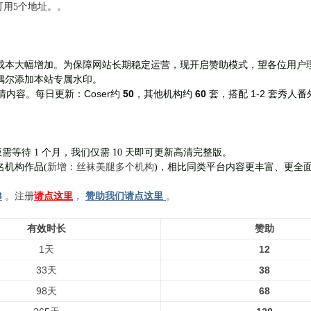
前可用5个地址。。
成本大幅增加。为保障网站长期稳定运营，现开启赞助模式，望各位用户
偶尔添加本站专属水印。
Coser约
50
，其他机构约
60
套，
搭配 1-2 套秀人番
清内容。每日更新：
需等待 1 个月，我们仅需 10 天即可更新高清完整版。
新增：丝袜美腿多个机构
名机构作品(
)，相比同类平台内容更丰富、更全
8
。注册
请点这里
，
赞助我们请点这里
。
有效时长
赞助
1天
12
33天
38
98天
68