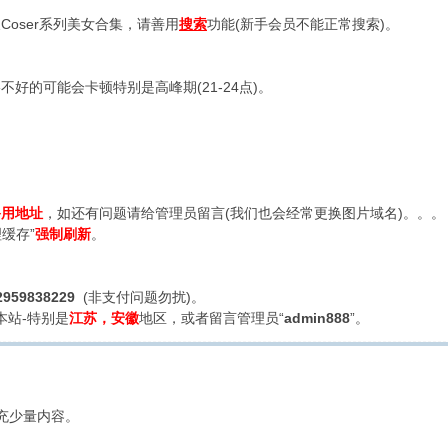
oser系列美女合集，请善用
搜索
功能(新手会员不能正常搜索)。
好的可能会卡顿特别是高峰期(21-24点)。
备用地址
，如还有问题请给管理员留言(我们也会经常更换图片域名)。。。
缓存”
强制刷新
。
2959838229
(非支付问题勿扰)。
本站-特别是
江苏，安徽
地区，或者留言管理员“
admin888
”。
充少量内容。