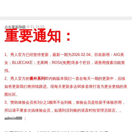
2025-8-31 15:55
点击重新加载
重要通知：
1、秀人官方已经暂停更新，最新一期为2026.02.04。目前新增：AIG美
女；BLUECAKE；尤果网；ROSI(免费)等
多个栏目，请善用搜素功能查
找。
2、
秀人官方的
番外系列
即内购版本我们一直在每天一期的更新中，后续
如有更新我们将持续跟进。现每天更新多达90多套将打造为更全更稳的美
图社区。
3、赞助体验会员
有3分之1概率不会到账，体验会员是给新手体验所用，
所以请不要多次搞体验会员，如遇到没到账的请及时给管理员留言。。
admin888
；