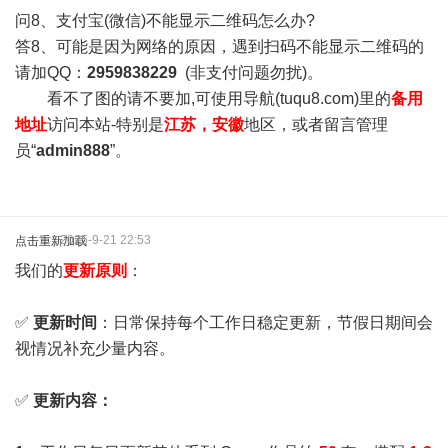
问8、支付宝(微信)不能显示二维码怎么办?
答8、可能是因为网络的原因，遇到扫码不能显示二维码的
请加QQ：
2959838229
(非支付问题勿扰)。
看不了图的请不要加,可使用导航(tuqu8.com)里的
备用
地址
访问本站-特别是
江苏，安徽
地区，或者留言管理
员“
admin888
”。
2025-9-21 22:53
点击重新加载
我们的
更新原则
：
✅
更新时间
：日常保持每个工作日稳定更新，节假日期间会
视情况补充少量内容。
✅
更新内容：