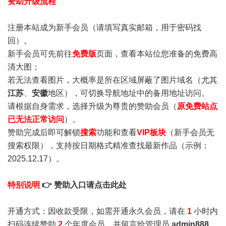
赞助升级流程
注册本站成为新手会员
（请填写真实邮箱，用于密码找
回）。
新手会员可先前往
免费版
页面，查看本站位您准备的免费高
清大图；
若无法查看图片，大概率是所在区域屏蔽了图片域名（尤其
江苏
、
安徽
地区），可切换导航地址中的备用地址访问。
请根据自身需求，选择升级为尊贵的赞助会员（
原免费站点
已无法正常访问
）。
赞助完成后即可解锁
搜索
功能和查看
VIP板块
（新手会员无
搜索权限），支持按日期格式精准查找最新作品（示例：
2025.12.17）。
特别说明
👉 赞助入口请点击此处
开通方式：因收款受限，如需开通永久会员，请在
1
小时内
扫码连续赞助
2
个年度会员，并留言给管理员
admin888
，