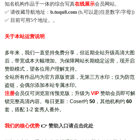
知名机构作品于一体的综合写真
在线展示
会员网站。
✅ 请收藏导航地址：
b.tuqu8.com
(b,可以是[任意数字/字母])
✅ 目前可用5个地址。。
关于本站运营说明
多年来，我们一直坚持免费分享，但近期全站升级高清大图
后，带宽成本大幅增加。为保障网站长期稳定运营，现开启
赞助模式，望各位用户理解支持。
全站所有作品均为官方原版资源，无第三方水印；仅为防范
盗链，会偶尔添加本站专属水印。
注册
会员仅可浏览宣传
预览版
；
升级为
VIP
赞助会员即可解
锁完整高清内容。每日更新：
Coser约
50
，其他机构约
60
套，
搭配 1-2 套秀人番外
。
我们的核心优势
👉 赞助入口请点击此处