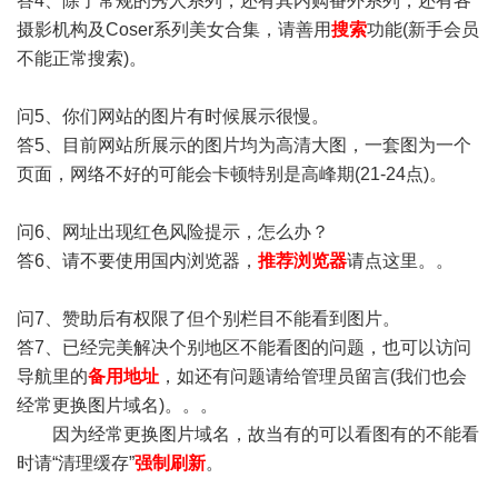
答4、除了常规的秀人系列，还有其内购番外系列，还有各
摄影机构及Coser系列美女合集，请善用
搜索
功能(新手会员
不能正常搜索)。
问5、你们网站的图片有时候展示很慢。
答5、目前网站所展示的图片均为高清大图，一套图为一个
页面，网络不好的可能会卡顿特别是高峰期(21-24点)。
问6、网址出现红色风险提示，怎么办？
答6、请不要使用国内浏览器，
推荐浏览器
请点这里。。
问7、赞助后有权限了但个别栏目不能看到图片。
答7、已经完美解决个别地区不能看图的问题，也可以访问
导航里的
备用地址
，如还有问题请给管理员留言(我们也会
经常更换图片域名)。。。
因为经常更换图片域名，故当有的可以看图有的不能看
时请“清理缓存”
强制刷新
。