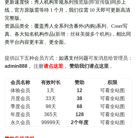
更新速度快：秀人机构常规系列
预览版(即宣传版)
同步上
线，官方原版需等待 1 个月，我们仅需 10 天即可更新高清
完整版。
资源品类全：覆盖秀人全系列含番外(
内购
)系列、Coser写
真、各大知名机构作品(
新增：丝袜美腿多个机构
)，相比同
类平台内容更丰富、更全面。
提供以下五种会员
方式：
如遇支付问题
可发消息给管理员：
admin888
。注册
请点这里
，
赞助我们请点这里
。
会员名称
有效时长
赞助
权限
体验会员
1天
12
可看全站图
月度会员
33天
38
可看全站图
季度会员
98天
68
可看全站图
年度会员
365天
128
可看全站图
永久会员
99999天
2个年度
可看全站图