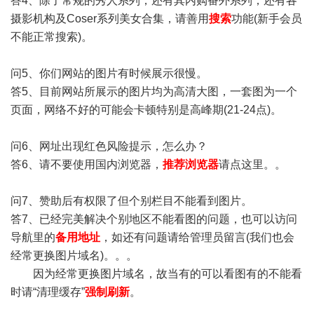
答4、除了常规的秀人系列，还有其内购番外系列，还有各
摄影机构及Coser系列美女合集，请善用
搜索
功能(新手会员
不能正常搜索)。
问5、你们网站的图片有时候展示很慢。
答5、目前网站所展示的图片均为高清大图，一套图为一个
页面，网络不好的可能会卡顿特别是高峰期(21-24点)。
问6、网址出现红色风险提示，怎么办？
答6、请不要使用国内浏览器，
推荐浏览器
请点这里。。
问7、赞助后有权限了但个别栏目不能看到图片。
答7、已经完美解决个别地区不能看图的问题，也可以访问
导航里的
备用地址
，如还有问题请给管理员留言(我们也会
经常更换图片域名)。。。
因为经常更换图片域名，故当有的可以看图有的不能看
时请“清理缓存”
强制刷新
。