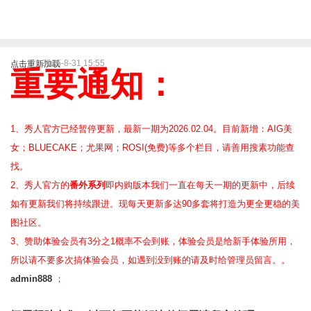
2025-8-31 15:55
点击重新加载
重要通知：
1、秀人官方已经暂停更新，最新一期为2026.02.04。目前新增：AIG美
女；BLUECAKE；尤果网；ROSI(免费)等
多个栏目，请善用搜素功能查
找。
2、
秀人官方的
番外系列
即内购版本我们一直在每天一期的更新中，后续
如有更新我们将持续跟进。现每天更新多达90多套将打造为更全更稳的美
图社区。
3、赞助体验会员
有3分之1概率不会到账，体验会员是给新手体验所用，
所以请不要多次搞体验会员，如遇到没到账的请及时给管理员留言。。
admin888
；