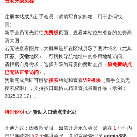
赞助升级流程
注册本站成为新手会员
（请填写真实邮箱，用于密码找
回）。
新手会员可先前往
免费版
页面，查看本站位您准备的免费高
清大图；
若无法查看图片，大概率是所在区域屏蔽了图片域名（尤其
江苏
、
安徽
地区），可切换导航地址中的备用地址访问。
请根据自身需求，选择升级为尊贵的赞助会员（
原免费站点
已无法正常访问
）。
赞助完成后即可解锁
搜索
功能和查看
VIP板块
（新手会员无
搜索权限），支持按日期格式精准查找最新作品（示例：
2025.12.17）。
特别说明
👉 赞助入口请点击此处
开通方式：因收款受限，如需开通永久会员，请在
1
小时内
扫码连续赞助
2
个年度会员，并留言给管理员
admin888
，