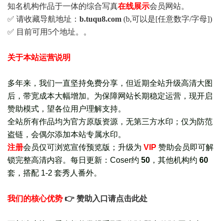
知名机构作品于一体的综合写真
在线展示
会员网站。
✅ 请收藏导航地址：
b.tuqu8.com
(b,可以是[任意数字/字母])
✅ 目前可用5个地址。。
关于本站运营说明
多年来，我们一直坚持免费分享，但近期全站升级高清大图
后，带宽成本大幅增加。为保障网站长期稳定运营，现开启
赞助模式，望各位用户理解支持。
全站所有作品均为官方原版资源，无第三方水印；仅为防范
盗链，会偶尔添加本站专属水印。
注册
会员仅可浏览宣传
预览版
；
升级为
VIP
赞助会员即可解
锁完整高清内容。每日更新：
Coser约
50
，其他机构约
60
套，
搭配 1-2 套秀人番外
。
我们的核心优势
👉 赞助入口请点击此处