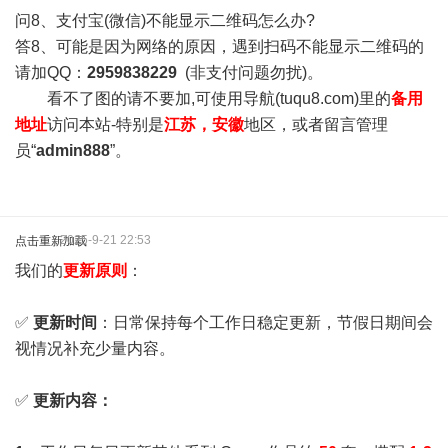
问8、支付宝(微信)不能显示二维码怎么办?
答8、可能是因为网络的原因，遇到扫码不能显示二维码的
请加QQ：
2959838229
(非支付问题勿扰)。
看不了图的请不要加,可使用导航(tuqu8.com)里的
备用
地址
访问本站-特别是
江苏，安徽
地区，或者留言管理
员“
admin888
”。
2025-9-21 22:53
点击重新加载
我们的
更新原则
：
✅
更新时间
：日常保持每个工作日稳定更新，节假日期间会
视情况补充少量内容。
✅
更新内容：