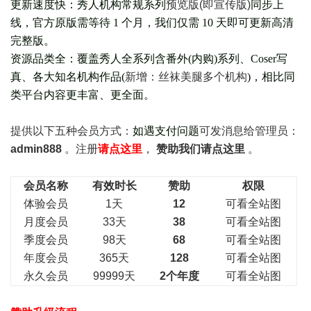
更新速度快：秀人机构常规系列
预览版(即宣传版)
同步上
线，官方原版需等待 1 个月，我们仅需 10 天即可更新高清
完整版。
资源品类全：覆盖秀人全系列含番外(
内购
)系列、Coser写
真、各大知名机构作品(
新增：丝袜美腿多个机构
)，相比同
类平台内容更丰富、更全面。
提供以下五种会员
方式：
如遇支付问题
可发消息给管理员：
admin888
。注册
请点这里
，
赞助我们请点这里
。
会员名称
有效时长
赞助
权限
体验会员
1天
12
可看全站图
月度会员
33天
38
可看全站图
季度会员
98天
68
可看全站图
年度会员
365天
128
可看全站图
永久会员
99999天
2个年度
可看全站图