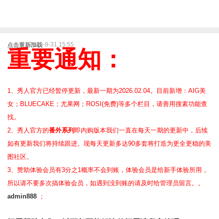
2025-8-31 15:55
点击重新加载
重要通知：
1、秀人官方已经暂停更新，最新一期为2026.02.04。目前新增：AIG美
女；BLUECAKE；尤果网；ROSI(免费)等
多个栏目，请善用搜素功能查
找。
2、
秀人官方的
番外系列
即内购版本我们一直在每天一期的更新中，后续
如有更新我们将持续跟进。现每天更新多达90多套将打造为更全更稳的美
图社区。
3、赞助体验会员
有3分之1概率不会到账，体验会员是给新手体验所用，
所以请不要多次搞体验会员，如遇到没到账的请及时给管理员留言。。
admin888
；