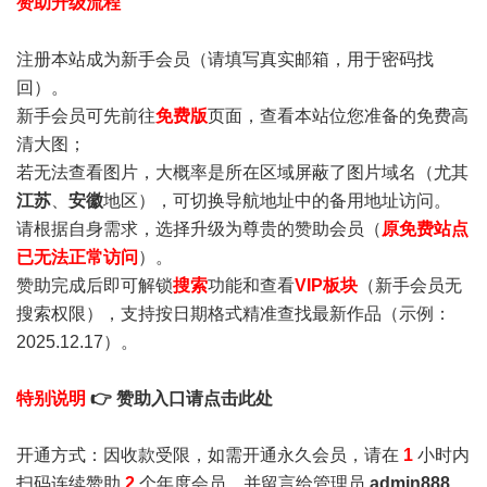
赞助升级流程
注册本站成为新手会员
（请填写真实邮箱，用于密码找
回）。
新手会员可先前往
免费版
页面，查看本站位您准备的免费高
清大图；
若无法查看图片，大概率是所在区域屏蔽了图片域名（尤其
江苏
、
安徽
地区），可切换导航地址中的备用地址访问。
请根据自身需求，选择升级为尊贵的赞助会员（
原免费站点
已无法正常访问
）。
赞助完成后即可解锁
搜索
功能和查看
VIP板块
（新手会员无
搜索权限），支持按日期格式精准查找最新作品（示例：
2025.12.17）。
特别说明
👉 赞助入口请点击此处
开通方式：因收款受限，如需开通永久会员，请在
1
小时内
扫码连续赞助
2
个年度会员，并留言给管理员
admin888
，