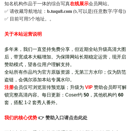
知名机构作品于一体的综合写真
在线展示
会员网站。
✅ 请收藏导航地址：
b.tuqu8.com
(b,可以是[任意数字/字母])
✅ 目前可用5个地址。。
关于本站运营说明
多年来，我们一直坚持免费分享，但近期全站升级高清大图
后，带宽成本大幅增加。为保障网站长期稳定运营，现开启
赞助模式，望各位用户理解支持。
全站所有作品均为官方原版资源，无第三方水印；仅为防范
盗链，会偶尔添加本站专属水印。
注册
会员仅可浏览宣传
预览版
；
升级为
VIP
赞助会员即可解
锁完整高清内容。每日更新：
Coser约
50
，其他机构约
60
套，
搭配 1-2 套秀人番外
。
我们的核心优势
👉 赞助入口请点击此处