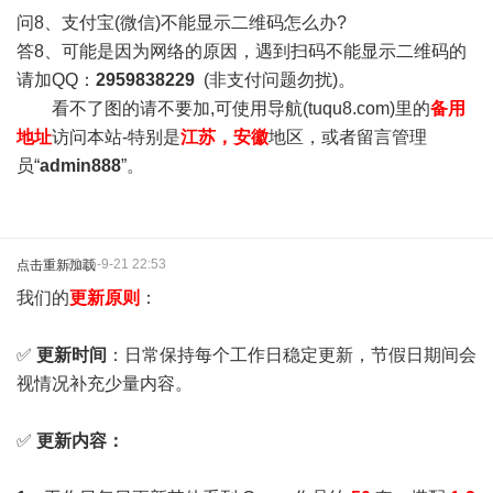
问8、支付宝(微信)不能显示二维码怎么办?
答8、可能是因为网络的原因，遇到扫码不能显示二维码的
请加QQ：
2959838229
(非支付问题勿扰)。
看不了图的请不要加,可使用导航(tuqu8.com)里的
备用
地址
访问本站-特别是
江苏，安徽
地区，或者留言管理
员“
admin888
”。
2025-9-21 22:53
点击重新加载
我们的
更新原则
：
✅
更新时间
：日常保持每个工作日稳定更新，节假日期间会
视情况补充少量内容。
✅
更新内容：