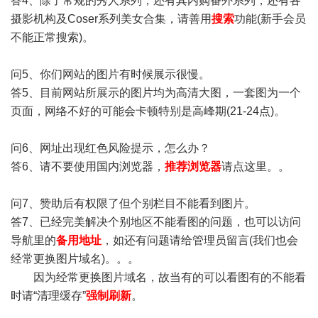
答4、除了常规的秀人系列，还有其内购番外系列，还有各
摄影机构及Coser系列美女合集，请善用
搜索
功能(新手会员
不能正常搜索)。
问5、你们网站的图片有时候展示很慢。
答5、目前网站所展示的图片均为高清大图，一套图为一个
页面，网络不好的可能会卡顿特别是高峰期(21-24点)。
问6、网址出现红色风险提示，怎么办？
答6、请不要使用国内浏览器，
推荐浏览器
请点这里。。
问7、赞助后有权限了但个别栏目不能看到图片。
答7、已经完美解决个别地区不能看图的问题，也可以访问
导航里的
备用地址
，如还有问题请给管理员留言(我们也会
经常更换图片域名)。。。
因为经常更换图片域名，故当有的可以看图有的不能看
时请“清理缓存”
强制刷新
。