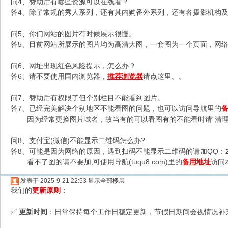
问4、赞助后有哪些资源可以在线看？
答4、除了常规的秀人系列，还有其内购番外系列，还有各摄影机构及C
问5、你们网站的图片有时候展示很慢。
答5、目前网站所展示的图片均为高清大图，一套图为一个页面，网络不
问6、网址出现红色风险提示，怎么办？
答6、请不要使用国内浏览器，
推荐浏览器
请点这里。。
问7、赞助后有权限了但个别栏目不能看到图片。
答7、已经完美解决个别地区不能看图的问题，也可以访问导航里的
因为经常更换图片域名，故当有的可以看图有的不能看时请“清理
问8、支付宝(微信)不能显示二维码怎么办?
答8、可能是因为网络的原因，遇到扫码不能显示二维码的请加QQ：
看不了图的请不要加,可使用导航(tuqu8.com)里的
备用地址
访问
发表于 2025-9-21 22:53
显示全部楼层
我们的
更新原则
：
更新时间
：日常保持每个工作日稳定更新，节假日期间会视情况补
✅