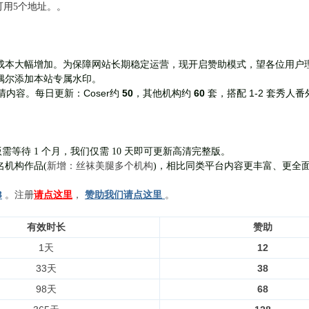
前可用5个地址。。
成本大幅增加。为保障网站长期稳定运营，现开启赞助模式，望各位用户
偶尔添加本站专属水印。
Coser约
50
，其他机构约
60
套，
搭配 1-2 套秀人番
清内容。每日更新：
需等待 1 个月，我们仅需 10 天即可更新高清完整版。
新增：丝袜美腿多个机构
名机构作品(
)，相比同类平台内容更丰富、更全
8
。注册
请点这里
，
赞助我们请点这里
。
有效时长
赞助
1天
12
33天
38
98天
68