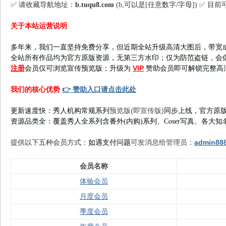
✅ 请收藏导航地址：
b.tuqu8.com
(b,可以是[任意数字/字母]) ✅ 目
关于本站运营说明
多年来，我们一直坚持免费分享，但近期全站升级高清大图后，带宽
全站所有作品均为官方原版资源，无第三方水印；仅为防范盗链，会
注册
VIP
会员仅可浏览宣传
预览版
；
升级为
赞助会员即可解锁完整高
👉 赞助入口请点击此处
我们的核心优势
预览版(即宣传版)
更新速度快：秀人机构常规系列
同步上线，官方原版
资源品类全：覆盖秀人全系列含番外(
内购
)系列、Coser写真、各大知
可发消息给管理员：
admin88
提供以下五种会员
方式：
如遇支付问题
会员名称
体验会员
月度会员
季度会员