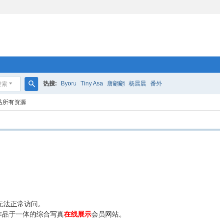
热搜:
Byoru
Tiny Asa
唐翩翩
杨晨晨
番外
搜索
搜
站所有资源
索
无法正常访问。
作品于一体的综合写真
在线展示
会员网站。