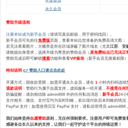
年度会员
永久会员
赞助升级流程
注册本站成为新手会员
（请填写真实邮箱，用于密码找回）。
新手会员可先前往
免费版
页面，查看本站位您准备的免费高清大图；
若无法查看图片，大概率是所在区域屏蔽了图片域名（尤其
江苏
、
安
请根据自身需求，选择升级为尊贵的赞助会员（
原免费站点已无法正
赞助完成后即可解锁
搜索
功能和查看
VIP板块
（新手会员无搜索权限），
特别说明
👉 赞助入口请点击此处
开通方式：因收款受限，如需开通永久会员，请在
1
小时内扫码连续
退款说明
：赞助行为属于自愿支持，虚拟服务一经开通，
不接受任何
防骗提醒：请勿相信除 admin888 外的任何私信消息；
新手会员
24
支付相关：微信、支付宝均为实时到账，若出现付款后未到账的情况，请
PayPal 支付：如需使用贝宝 PayPal 支付，请私信管理员 admi
我们始终坚持
自愿赞助
原则，无任何强制要求。注册用户即可免费查
感谢各位长久以来的支持，让我们一起守护这个平台的持续运营！