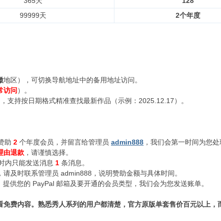
365天
128
99999天
2个年度
徽
地区），可切换导航地址中的备用地址访问。
常访问
）。
支持按日期格式精准查找最新作品（示例：2025.12.17）。
赞助
2
个年度会员，并留言给管理员
admin888
，我们会第一时间为您处
理由退款
，请谨慎选择。
小时内只能发送消息
1
条消息。
及时联系管理员 admin888，说明赞助金额与具体时间。
n888，提供您的 PayPal 邮箱及要开通的会员类型，我们会为您发送账单。
看免费内容。熟悉秀人系列的用户都清楚，官方原版单套售价百元以上，