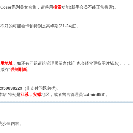
oser系列美女合集，请善用
搜索
功能(新手会员不能正常搜索)。
好的可能会卡顿特别是高峰期(21-24点)。
备用地址
，如还有问题请给管理员留言(我们也会经常更换图片域名)。。。
缓存”
强制刷新
。
2959838229
(非支付问题勿扰)。
本站-特别是
江苏，安徽
地区，或者留言管理员“
admin888
”。
充少量内容。