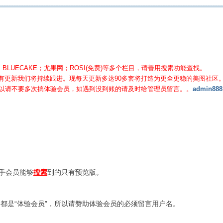
BLUECAKE；尤果网；ROSI(免费)等
多个栏目，请善用搜素功能查找。
有更新我们将持续跟进。现每天更新多达90多套将打造为更全更稳的美图社区
所以请不要多次搞体验会员，如遇到没到账的请及时给管理员留言。。
admin888
新手会员能够
搜索
到的只有预览版。
都是“体验会员”，所以请赞助体验会员的必须留言用户名。