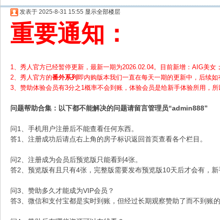
发表于 2025-8-31 15:55
显示全部楼层
重要通知：
1、秀人官方已经暂停更新，最新一期为2026.02.04。目前新增：AIG美女；
2、
秀人官方的
番外系列
即内购版本我们一直在每天一期的更新中，后续如
3、赞助体验会员
有3分之1概率不会到账，体验会员是给新手体验所用，
问题帮助
合集
：以下都不能解决的问题请留言管理员“admin888”
问1、手机用户注册后不能查看任何东西。
答1、注册成功后请点右上角的房子标识返回首页查看各个栏目。
问2、注册成为会员后预览版只能看到4张。
答2、预览版有且只有4张，完整版需要发布预览版10天后才会有，
问3、赞助多久才能成为VIP会员？
答3、微信和支付宝都是实时到账，但经过长期观察赞助了而不到账的