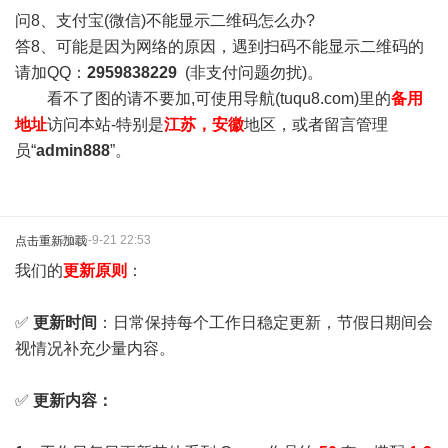
问8、支付宝(微信)不能显示二维码怎么办?
答8、可能是因为网络的原因，遇到扫码不能显示二维码的
请加QQ：
2959838229
(非支付问题勿扰)。
看不了图的请不要加,可使用导航(tuqu8.com)里的
备用
地址
访问本站-特别是
江苏，安徽
地区，或者留言管理
员“
admin888
”。
2025-9-21 22:53
点击重新加载
我们的
更新原则
：
✅
更新时间
：日常保持每个工作日稳定更新，节假日期间会
视情况补充少量内容。
✅
更新内容：