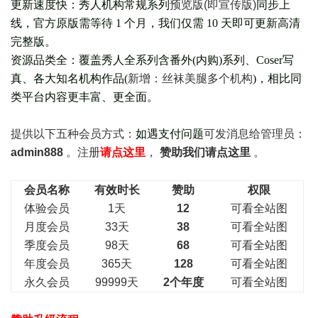
更新速度快：秀人机构常规系列
预览版(即宣传版)
同步上
线，官方原版需等待 1 个月，我们仅需 10 天即可更新高清
完整版。
资源品类全：覆盖秀人全系列含番外(
内购
)系列、Coser写
真、各大知名机构作品(
新增：丝袜美腿多个机构
)，相比同
类平台内容更丰富、更全面。
提供以下五种会员
方式：
如遇支付问题
可发消息给管理员：
admin888
。注册
请点这里
，
赞助我们请点这里
。
会员名称
有效时长
赞助
权限
体验会员
1天
12
可看全站图
月度会员
33天
38
可看全站图
季度会员
98天
68
可看全站图
年度会员
365天
128
可看全站图
永久会员
99999天
2个年度
可看全站图