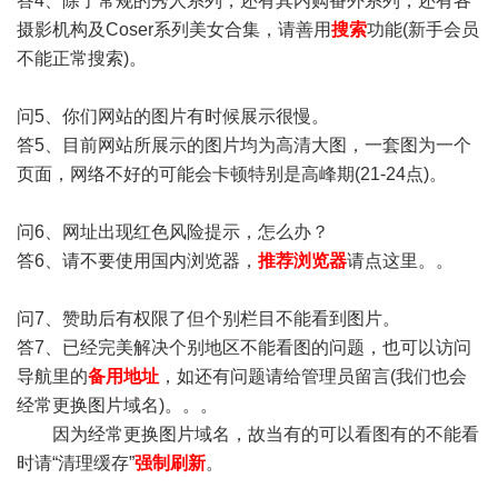
答4、除了常规的秀人系列，还有其内购番外系列，还有各
摄影机构及Coser系列美女合集，请善用
搜索
功能(新手会员
不能正常搜索)。
问5、你们网站的图片有时候展示很慢。
答5、目前网站所展示的图片均为高清大图，一套图为一个
页面，网络不好的可能会卡顿特别是高峰期(21-24点)。
问6、网址出现红色风险提示，怎么办？
答6、请不要使用国内浏览器，
推荐浏览器
请点这里。。
问7、赞助后有权限了但个别栏目不能看到图片。
答7、已经完美解决个别地区不能看图的问题，也可以访问
导航里的
备用地址
，如还有问题请给管理员留言(我们也会
经常更换图片域名)。。。
因为经常更换图片域名，故当有的可以看图有的不能看
时请“清理缓存”
强制刷新
。