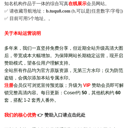
知名机构作品于一体的综合写真
在线展示
会员网站。
✅ 请收藏导航地址：
b.tuqu8.com
(b,可以是[任意数字/字母])
✅ 目前可用5个地址。。
关于本站运营说明
多年来，我们一直坚持免费分享，但近期全站升级高清大图
后，带宽成本大幅增加。为保障网站长期稳定运营，现开启
赞助模式，望各位用户理解支持。
全站所有作品均为官方原版资源，无第三方水印；仅为防范
盗链，会偶尔添加本站专属水印。
注册
会员仅可浏览宣传
预览版
；
升级为
VIP
赞助会员即可解
锁完整高清内容。每日更新：
Coser约
50
，其他机构约
60
套，
搭配 1-2 套秀人番外
。
我们的核心优势
👉 赞助入口请点击此处