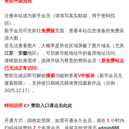
赞助升级流程
注册本站成为新手会员
（请填写真实邮箱，用于密码找
回）。
新手会员可先前往
免费版
页面，查看本站位您准备的免费高
清大图；
若无法查看图片，大概率是所在区域屏蔽了图片域名（尤其
江苏
、
安徽
地区），可切换导航地址中的备用地址访问。
请根据自身需求，选择升级为尊贵的赞助会员（
原免费站点
已无法正常访问
）。
赞助完成后即可解锁
搜索
功能和查看
VIP板块
（新手会员无
搜索权限），支持按日期格式精准查找最新作品（示例：
2025.12.17）。
特别说明
👉 赞助入口请点击此处
开通方式：因收款受限，如需开通永久会员，请在
1
小时内
扫码连续赞助
2
个年度会员，并留言给管理员
admin888
，