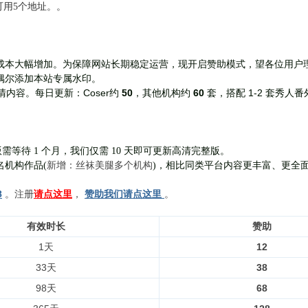
前可用5个地址。。
成本大幅增加。为保障网站长期稳定运营，现开启赞助模式，望各位用户
偶尔添加本站专属水印。
Coser约
50
，其他机构约
60
套，
搭配 1-2 套秀人番
清内容。每日更新：
需等待 1 个月，我们仅需 10 天即可更新高清完整版。
新增：丝袜美腿多个机构
名机构作品(
)，相比同类平台内容更丰富、更全
8
。注册
请点这里
，
赞助我们请点这里
。
有效时长
赞助
1天
12
33天
38
98天
68