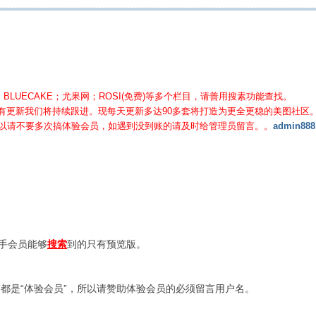
BLUECAKE；尤果网；ROSI(免费)等
多个栏目，请善用搜素功能查找。
有更新我们将持续跟进。现每天更新多达90多套将打造为更全更稳的美图社区
所以请不要多次搞体验会员，如遇到没到账的请及时给管理员留言。。
admin888
新手会员能够
搜索
到的只有预览版。
都是“体验会员”，所以请赞助体验会员的必须留言用户名。