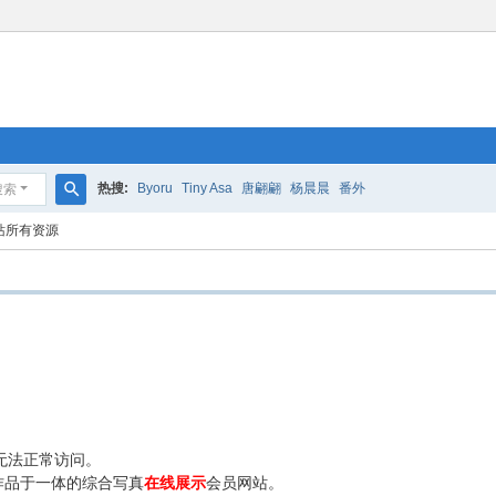
热搜:
Byoru
Tiny Asa
唐翩翩
杨晨晨
番外
搜索
搜
站所有资源
索
无法正常访问。
作品于一体的综合写真
在线展示
会员网站。