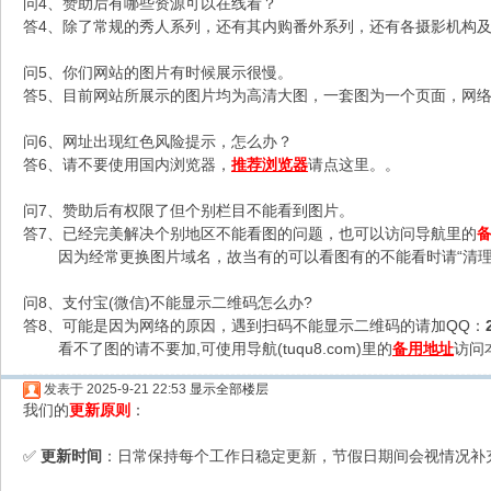
问4、赞助后有哪些资源可以在线看？
答4、除了常规的秀人系列，还有其内购番外系列，还有各摄影机构及C
问5、你们网站的图片有时候展示很慢。
答5、目前网站所展示的图片均为高清大图，一套图为一个页面，网络不
问6、网址出现红色风险提示，怎么办？
答6、请不要使用国内浏览器，
推荐浏览器
请点这里。。
问7、赞助后有权限了但个别栏目不能看到图片。
答7、已经完美解决个别地区不能看图的问题，也可以访问导航里的
因为经常更换图片域名，故当有的可以看图有的不能看时请“清理
问8、支付宝(微信)不能显示二维码怎么办?
答8、可能是因为网络的原因，遇到扫码不能显示二维码的请加QQ：
看不了图的请不要加,可使用导航(tuqu8.com)里的
备用地址
访问
发表于 2025-9-21 22:53
显示全部楼层
我们的
更新原则
：
更新时间
：日常保持每个工作日稳定更新，节假日期间会视情况补
✅