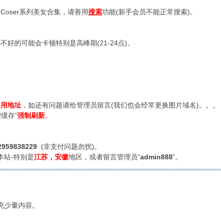
oser系列美女合集，请善用
搜索
功能(新手会员不能正常搜索)。
好的可能会卡顿特别是高峰期(21-24点)。
备用地址
，如还有问题请给管理员留言(我们也会经常更换图片域名)。。。
缓存”
强制刷新
。
2959838229
(非支付问题勿扰)。
本站-特别是
江苏，安徽
地区，或者留言管理员“
admin888
”。
充少量内容。