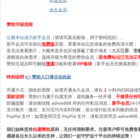
年度会员
永久会员
赞助升级流程
注册本站成为新手会员
（请填写真实邮箱，用于密码找回）。
新手会员可先前往
免费版
页面，查看本站位您准备的免费高清大图；
若无法查看图片，大概率是所在区域屏蔽了图片域名（尤其
江苏
、
安
请根据自身需求，选择升级为尊贵的赞助会员（
原免费站点已无法正
赞助完成后即可解锁
搜索
功能和查看
VIP板块
（新手会员无搜索权限），
特别说明
👉 赞助入口请点击此处
开通方式：因收款受限，如需开通永久会员，请在
1
小时内扫码连续
退款说明
：赞助行为属于自愿支持，虚拟服务一经开通，
不接受任何
防骗提醒：请勿相信除 admin888 外的任何私信消息；
新手会员
24
支付相关：微信、支付宝均为实时到账，若出现付款后未到账的情况，请
PayPal 支付：如需使用贝宝 PayPal 支付，请私信管理员 admi
我们始终坚持
自愿赞助
原则，无任何强制要求。注册用户即可免费查
感谢各位长久以来的支持，让我们一起守护这个平台的持续运营！