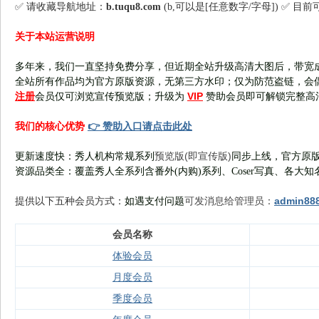
✅ 请收藏导航地址：
b.tuqu8.com
(b,可以是[任意数字/字母]) ✅ 目
关于本站运营说明
多年来，我们一直坚持免费分享，但近期全站升级高清大图后，带宽
全站所有作品均为官方原版资源，无第三方水印；仅为防范盗链，会
注册
VIP
会员仅可浏览宣传
预览版
；
升级为
赞助会员即可解锁完整高
👉 赞助入口请点击此处
我们的核心优势
预览版(即宣传版)
更新速度快：秀人机构常规系列
同步上线，官方原版
资源品类全：覆盖秀人全系列含番外(
内购
)系列、Coser写真、各大知
可发消息给管理员：
admin88
提供以下五种会员
方式：
如遇支付问题
会员名称
体验会员
月度会员
季度会员