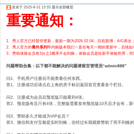
发表于 2025-8-31 15:55
显示全部楼层
重要通知：
1、秀人官方已经暂停更新，最新一期为2026.02.04。目前新增：AIG美女；
2、
秀人官方的
番外系列
即内购版本我们一直在每天一期的更新中，后续如
3、赞助体验会员
有3分之1概率不会到账，体验会员是给新手体验所用，
问题帮助
合集
：以下都不能解决的问题请留言管理员“admin888”
问1、手机用户注册后不能查看任何东西。
答1、注册成功后请点右上角的房子标识返回首页查看各个栏目。
问2、注册成为会员后预览版只能看到4张。
答2、预览版有且只有4张，完整版需要发布预览版10天后才会有，
问3、赞助多久才能成为VIP会员？
答3、微信和支付宝都是实时到账，但经过长期观察赞助了而不到账的