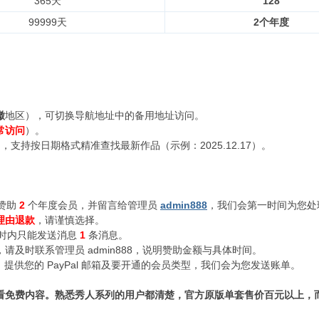
365天
128
99999天
2个年度
徽
地区），可切换导航地址中的备用地址访问。
常访问
）。
支持按日期格式精准查找最新作品（示例：2025.12.17）。
赞助
2
个年度会员，并留言给管理员
admin888
，我们会第一时间为您处
理由退款
，请谨慎选择。
小时内只能发送消息
1
条消息。
及时联系管理员 admin888，说明赞助金额与具体时间。
n888，提供您的 PayPal 邮箱及要开通的会员类型，我们会为您发送账单。
看免费内容。熟悉秀人系列的用户都清楚，官方原版单套售价百元以上，