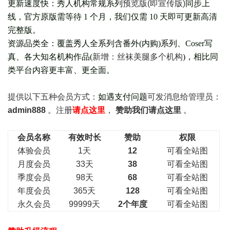
更新速度快：秀人机构常规系列
预览版(即宣传版)
同步上
线，官方原版需等待 1 个月，我们仅需 10 天即可更新高清
完整版。
资源品类全：覆盖秀人全系列含番外(
内购
)系列、Coser写
真、各大知名机构作品(
新增：丝袜美腿多个机构
)，相比同
类平台内容更丰富、更全面。
提供以下五种会员
方式：
如遇支付问题
可发消息给管理员：
admin888
。注册
请点这里
，
赞助我们请点这里
。
会员名称
有效时长
赞助
权限
体验会员
1天
12
可看全站图
月度会员
33天
38
可看全站图
季度会员
98天
68
可看全站图
年度会员
365天
128
可看全站图
永久会员
99999天
2个年度
可看全站图