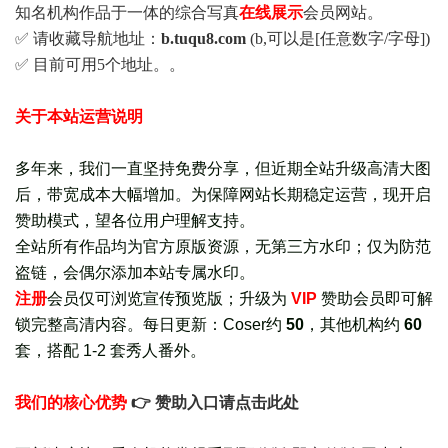
知名机构作品于一体的综合写真
在线展示
会员网站。
✅ 请收藏导航地址：
b.tuqu8.com
(b,可以是[任意数字/字母])
✅ 目前可用5个地址。。
关于本站运营说明
多年来，我们一直坚持免费分享，但近期全站升级高清大图
后，带宽成本大幅增加。为保障网站长期稳定运营，现开启
赞助模式，望各位用户理解支持。
全站所有作品均为官方原版资源，无第三方水印；仅为防范
盗链，会偶尔添加本站专属水印。
注册
会员仅可浏览宣传
预览版
；
升级为
VIP
赞助会员即可解
锁完整高清内容。每日更新：
Coser约
50
，其他机构约
60
套，
搭配 1-2 套秀人番外
。
我们的核心优势
👉 赞助入口请点击此处