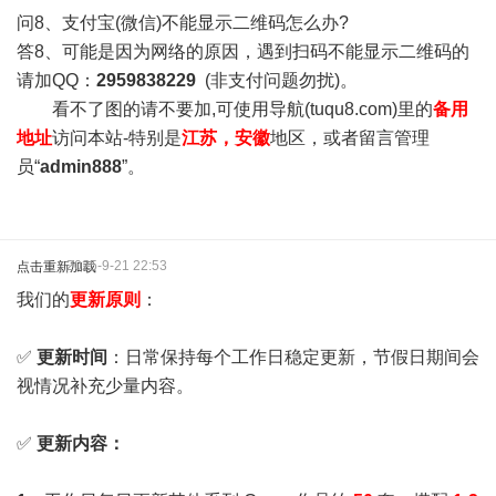
问8、支付宝(微信)不能显示二维码怎么办?
答8、可能是因为网络的原因，遇到扫码不能显示二维码的
请加QQ：
2959838229
(非支付问题勿扰)。
看不了图的请不要加,可使用导航(tuqu8.com)里的
备用
地址
访问本站-特别是
江苏，安徽
地区，或者留言管理
员“
admin888
”。
2025-9-21 22:53
点击重新加载
我们的
更新原则
：
✅
更新时间
：日常保持每个工作日稳定更新，节假日期间会
视情况补充少量内容。
✅
更新内容：