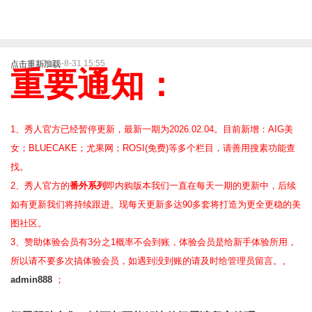
2025-8-31 15:55
点击重新加载
重要通知：
1、秀人官方已经暂停更新，最新一期为2026.02.04。目前新增：AIG美
女；BLUECAKE；尤果网；ROSI(免费)等
多个栏目，请善用搜素功能查
找。
2、
秀人官方的
番外系列
即内购版本我们一直在每天一期的更新中，后续
如有更新我们将持续跟进。现每天更新多达90多套将打造为更全更稳的美
图社区。
3、赞助体验会员
有3分之1概率不会到账，体验会员是给新手体验所用，
所以请不要多次搞体验会员，如遇到没到账的请及时给管理员留言。。
admin888
；