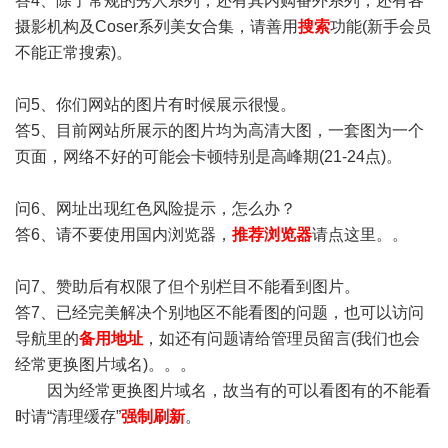
答4、除了常规的秀人系列，还有其内购番外系列，还有各
摄影机构及Coser系列美女合集，请善用
搜索
功能(新手会员
不能正常搜索)。
问5、你们网站的图片有时候展示很慢。
答5、目前网站所展示的图片均为高清大图，一套图为一个
页面，网络不好的可能会卡顿特别是高峰期(21-24点)。
问6、网址出现红色风险提示，怎么办？
答6、请不要使用国内浏览器，
推荐浏览器
请点这里。。
问7、赞助后有权限了但个别栏目不能看到图片。
答7、已经完美解决个别地区不能看图的问题，也可以访问
导航里的
备用地址
，如还有问题请给管理员留言(我们也会
经常更换图片域名)。。。
因为经常更换图片域名，故当有的可以看图有的不能看
时请“清理缓存”
强制刷新
。