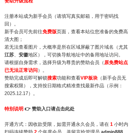
赞助升级流程
注册本站成为新手会员
（请填写真实邮箱，用于密码找
回）。
新手会员可先前往
免费版
页面，查看本站位您准备的免费高
清大图；
若无法查看图片，大概率是所在区域屏蔽了图片域名（尤其
江苏
、
安徽
地区），可切换导航地址中的备用地址访问。
请根据自身需求，选择升级为尊贵的赞助会员（
原免费站点
已无法正常访问
）。
赞助完成后即可解锁
搜索
功能和查看
VIP板块
（新手会员无
搜索权限），支持按日期格式精准查找最新作品（示例：
2025.12.17）。
特别说明
👉 赞助入口请点击此处
开通方式：因收款受限，如需开通永久会员，请在
1
小时内
扫码连续赞助
2
个年度会员，并留言给管理员
admin888
，