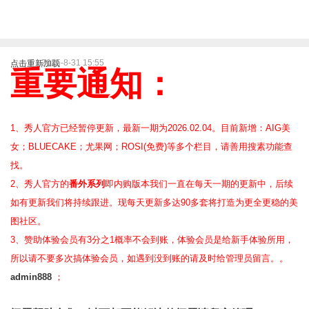
2025-8-31 15:55
点击重新加载
重要通知：
1、秀人官方已经暂停更新，最新一期为2026.02.04。目前新增：AIG美
女；BLUECAKE；尤果网；ROSI(免费)等
多个栏目，请善用搜素功能查
找。
2、
秀人官方的
番外系列
即内购版本我们一直在每天一期的更新中，后续
如有更新我们将持续跟进。现每天更新多达90多套将打造为更全更稳的美
图社区。
3、赞助体验会员
有3分之1概率不会到账，体验会员是给新手体验所用，
所以请不要多次搞体验会员，如遇到没到账的请及时给管理员留言。。
admin888
；