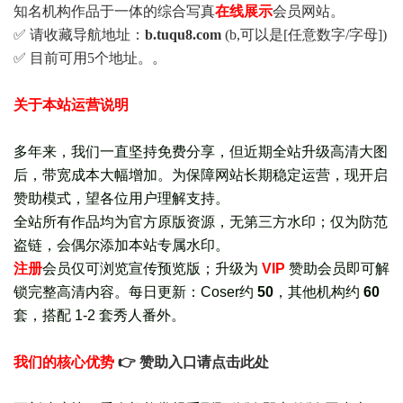
知名机构作品于一体的综合写真
在线展示
会员网站。
✅ 请收藏导航地址：
b.tuqu8.com
(b,可以是[任意数字/字母])
✅ 目前可用5个地址。。
关于本站运营说明
多年来，我们一直坚持免费分享，但近期全站升级高清大图
后，带宽成本大幅增加。为保障网站长期稳定运营，现开启
赞助模式，望各位用户理解支持。
全站所有作品均为官方原版资源，无第三方水印；仅为防范
盗链，会偶尔添加本站专属水印。
注册
会员仅可浏览宣传
预览版
；
升级为
VIP
赞助会员即可解
锁完整高清内容。每日更新：
Coser约
50
，其他机构约
60
套，
搭配 1-2 套秀人番外
。
我们的核心优势
👉 赞助入口请点击此处