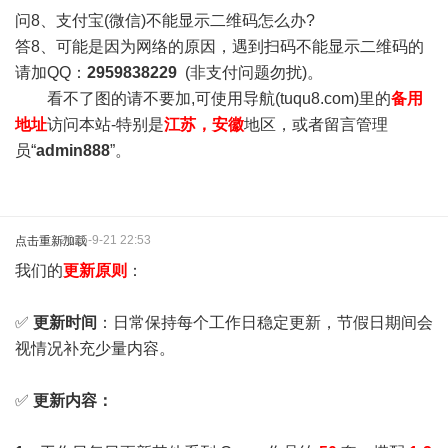
问8、支付宝(微信)不能显示二维码怎么办?
答8、可能是因为网络的原因，遇到扫码不能显示二维码的
请加QQ：
2959838229
(非支付问题勿扰)。
看不了图的请不要加,可使用导航(tuqu8.com)里的
备用
地址
访问本站-特别是
江苏，安徽
地区，或者留言管理
员“
admin888
”。
2025-9-21 22:53
点击重新加载
我们的
更新原则
：
✅
更新时间
：日常保持每个工作日稳定更新，节假日期间会
视情况补充少量内容。
✅
更新内容：