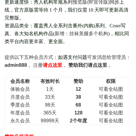
更新速度快：秀人机构常规系列
预览版(即宣传版)
同步上
线，官方原版需等待 1 个月，我们仅需 10 天即可更新高清
完整版。
资源品类全：覆盖秀人全系列含番外(
内购
)系列、Coser写
真、各大知名机构作品(
新增：丝袜美腿多个机构
)，相比同
类平台内容更丰富、更全面。
提供以下五种会员
方式：
如遇支付问题
可发消息给管理员：
admin888
。注册
请点这里
，
赞助我们请点这里
。
会员名称
有效时长
赞助
权限
体验会员
1天
12
可看全站图
月度会员
33天
38
可看全站图
季度会员
98天
68
可看全站图
年度会员
365天
128
可看全站图
永久会员
99999天
2个年度
可看全站图