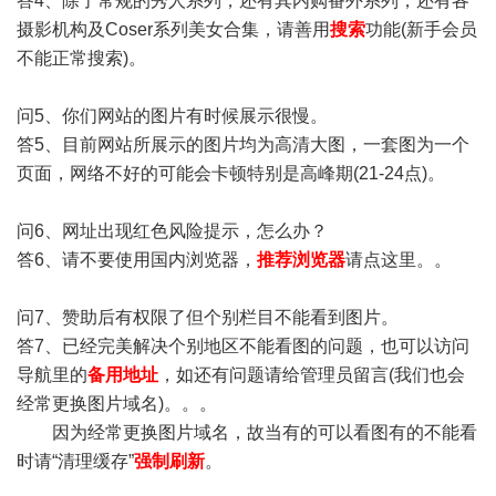
答4、除了常规的秀人系列，还有其内购番外系列，还有各
摄影机构及Coser系列美女合集，请善用
搜索
功能(新手会员
不能正常搜索)。
问5、你们网站的图片有时候展示很慢。
答5、目前网站所展示的图片均为高清大图，一套图为一个
页面，网络不好的可能会卡顿特别是高峰期(21-24点)。
问6、网址出现红色风险提示，怎么办？
答6、请不要使用国内浏览器，
推荐浏览器
请点这里。。
问7、赞助后有权限了但个别栏目不能看到图片。
答7、已经完美解决个别地区不能看图的问题，也可以访问
导航里的
备用地址
，如还有问题请给管理员留言(我们也会
经常更换图片域名)。。。
因为经常更换图片域名，故当有的可以看图有的不能看
时请“清理缓存”
强制刷新
。