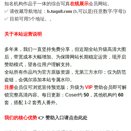
知名机构作品于一体的综合写真
在线展示
会员网站。
✅ 请收藏导航地址：
b.tuqu8.com
(b,可以是[任意数字/字母])
✅ 目前可用5个地址。。
关于本站运营说明
多年来，我们一直坚持免费分享，但近期全站升级高清大图
后，带宽成本大幅增加。为保障网站长期稳定运营，现开启
赞助模式，望各位用户理解支持。
全站所有作品均为官方原版资源，无第三方水印；仅为防范
盗链，会偶尔添加本站专属水印。
注册
会员仅可浏览宣传
预览版
；
升级为
VIP
赞助会员即可解
锁完整高清内容。每日更新：
Coser约
50
，其他机构约
60
套，
搭配 1-2 套秀人番外
。
我们的核心优势
👉 赞助入口请点击此处