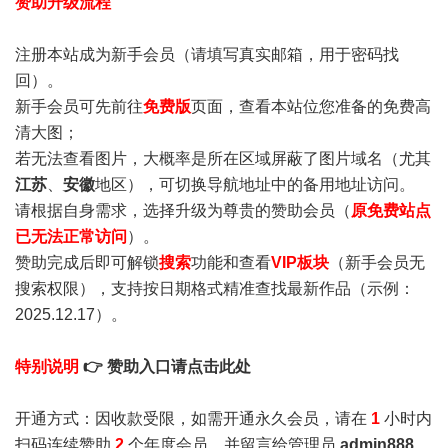
赞助升级流程
注册本站成为新手会员
（请填写真实邮箱，用于密码找
回）。
新手会员可先前往
免费版
页面，查看本站位您准备的免费高
清大图；
若无法查看图片，大概率是所在区域屏蔽了图片域名（尤其
江苏
、
安徽
地区），可切换导航地址中的备用地址访问。
请根据自身需求，选择升级为尊贵的赞助会员（
原免费站点
已无法正常访问
）。
赞助完成后即可解锁
搜索
功能和查看
VIP板块
（新手会员无
搜索权限），支持按日期格式精准查找最新作品（示例：
2025.12.17）。
特别说明
👉 赞助入口请点击此处
开通方式：因收款受限，如需开通永久会员，请在
1
小时内
扫码连续赞助
2
个年度会员，并留言给管理员
admin888
，