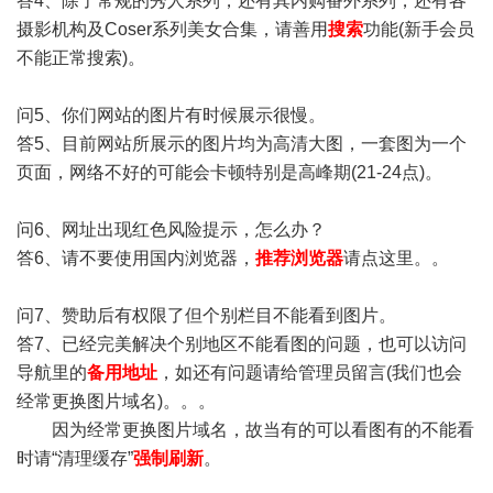
答4、除了常规的秀人系列，还有其内购番外系列，还有各
摄影机构及Coser系列美女合集，请善用
搜索
功能(新手会员
不能正常搜索)。
问5、你们网站的图片有时候展示很慢。
答5、目前网站所展示的图片均为高清大图，一套图为一个
页面，网络不好的可能会卡顿特别是高峰期(21-24点)。
问6、网址出现红色风险提示，怎么办？
答6、请不要使用国内浏览器，
推荐浏览器
请点这里。。
问7、赞助后有权限了但个别栏目不能看到图片。
答7、已经完美解决个别地区不能看图的问题，也可以访问
导航里的
备用地址
，如还有问题请给管理员留言(我们也会
经常更换图片域名)。。。
因为经常更换图片域名，故当有的可以看图有的不能看
时请“清理缓存”
强制刷新
。