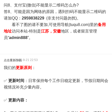
问8、支付宝(微信)不能显示二维码怎么办?
答8、可能是因为网络的原因，遇到扫码不能显示二维码的
请加QQ：
2959838229
(非支付问题勿扰)。
看不了图的请不要加,可使用导航(tuqu8.com)里的
备用
地址
访问本站-特别是
江苏，安徽
地区，或者留言管理
员“
admin888
”。
2025-9-21 22:53
点击重新加载
我们的
更新原则
：
✅
更新时间
：日常保持每个工作日稳定更新，节假日期间会
视情况补充少量内容。
✅
更新内容：