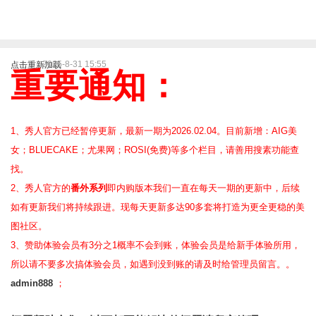
2025-8-31 15:55
点击重新加载
重要通知：
1、秀人官方已经暂停更新，最新一期为2026.02.04。目前新增：AIG美
女；BLUECAKE；尤果网；ROSI(免费)等
多个栏目，请善用搜素功能查
找。
2、
秀人官方的
番外系列
即内购版本我们一直在每天一期的更新中，后续
如有更新我们将持续跟进。现每天更新多达90多套将打造为更全更稳的美
图社区。
3、赞助体验会员
有3分之1概率不会到账，体验会员是给新手体验所用，
所以请不要多次搞体验会员，如遇到没到账的请及时给管理员留言。。
admin888
；