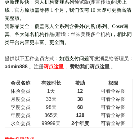
更新速度快：秀人机构常规系列
预览版(即宣传版)
同步上
线，官方原版需等待 1 个月，我们仅需 10 天即可更新高清
完整版。
资源品类全：覆盖秀人全系列含番外(
内购
)系列、Coser写
真、各大知名机构作品(
新增：丝袜美腿多个机构
)，相比同
类平台内容更丰富、更全面。
提供以下五种会员
方式：
如遇支付问题
可发消息给管理员：
admin888
。注册
请点这里
，
赞助我们请点这里
。
会员名称
有效时长
赞助
权限
体验会员
1天
12
可看全站图
月度会员
33天
38
可看全站图
季度会员
98天
68
可看全站图
年度会员
365天
128
可看全站图
永久会员
99999天
2个年度
可看全站图