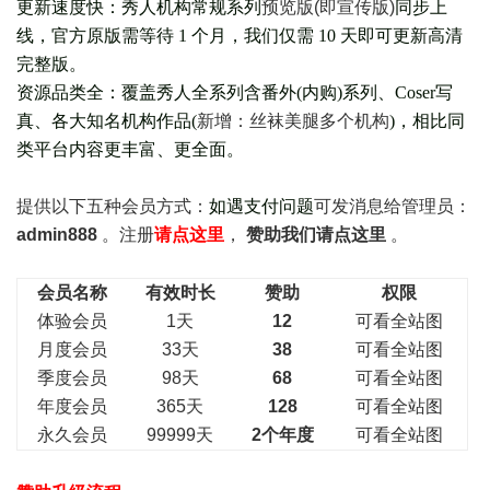
更新速度快：秀人机构常规系列
预览版(即宣传版)
同步上
线，官方原版需等待 1 个月，我们仅需 10 天即可更新高清
完整版。
资源品类全：覆盖秀人全系列含番外(
内购
)系列、Coser写
真、各大知名机构作品(
新增：丝袜美腿多个机构
)，相比同
类平台内容更丰富、更全面。
提供以下五种会员
方式：
如遇支付问题
可发消息给管理员：
admin888
。注册
请点这里
，
赞助我们请点这里
。
会员名称
有效时长
赞助
权限
体验会员
1天
12
可看全站图
月度会员
33天
38
可看全站图
季度会员
98天
68
可看全站图
年度会员
365天
128
可看全站图
永久会员
99999天
2个年度
可看全站图