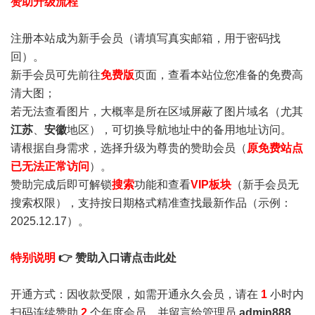
赞助升级流程
注册本站成为新手会员
（请填写真实邮箱，用于密码找
回）。
新手会员可先前往
免费版
页面，查看本站位您准备的免费高
清大图；
若无法查看图片，大概率是所在区域屏蔽了图片域名（尤其
江苏
、
安徽
地区），可切换导航地址中的备用地址访问。
请根据自身需求，选择升级为尊贵的赞助会员（
原免费站点
已无法正常访问
）。
赞助完成后即可解锁
搜索
功能和查看
VIP板块
（新手会员无
搜索权限），支持按日期格式精准查找最新作品（示例：
2025.12.17）。
特别说明
👉 赞助入口请点击此处
开通方式：因收款受限，如需开通永久会员，请在
1
小时内
扫码连续赞助
2
个年度会员，并留言给管理员
admin888
，