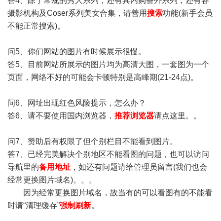
答4、除了常规的秀人系列，还有其内购番外系列，还有各
摄影机构及Coser系列美女合集，请善用
搜索
功能(新手会员
不能正常搜索)。
问5、你们网站的图片有时候展示很慢。
答5、目前网站所展示的图片均为高清大图，一套图为一个
页面，网络不好的可能会卡顿特别是高峰期(21-24点)。
问6、网址出现红色风险提示，怎么办？
答6、请不要使用国内浏览器，
推荐浏览器
请点这里。。
问7、赞助后有权限了但个别栏目不能看到图片。
答7、已经完美解决个别地区不能看图的问题，也可以访问
导航里的
备用地址
，如还有问题请给管理员留言(我们也会
经常更换图片域名)。。。
因为经常更换图片域名，故当有的可以看图有的不能看
时请“清理缓存”
强制刷新
。