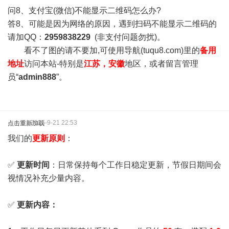
问8、支付宝(微信)不能显示二维码怎么办?
答8、可能是因为网络的原因，遇到扫码不能显示二维码的
请加QQ：
2959838229
(非支付问题勿扰)。
看不了图的请不要加,可使用导航(tuqu8.com)里的
备用
地址
访问本站-特别是
江苏，安徽
地区，或者留言管理
员“
admin888
”。
2025-9-21 22:53
点击重新加载
我们的
更新原则
：
✅
更新时间
：日常保持每个工作日稳定更新，节假日期间会
视情况补充少量内容。
✅
更新内容：