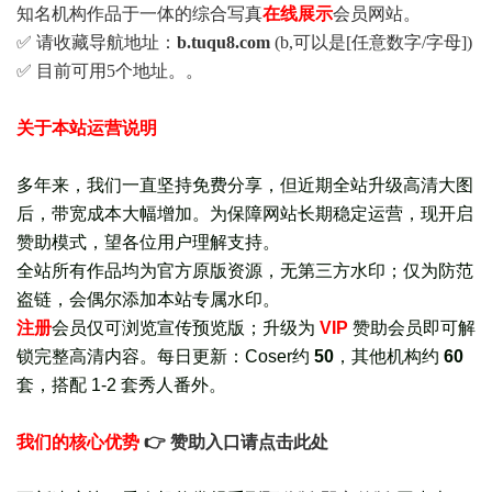
知名机构作品于一体的综合写真
在线展示
会员网站。
✅ 请收藏导航地址：
b.tuqu8.com
(b,可以是[任意数字/字母])
✅ 目前可用5个地址。。
关于本站运营说明
多年来，我们一直坚持免费分享，但近期全站升级高清大图
后，带宽成本大幅增加。为保障网站长期稳定运营，现开启
赞助模式，望各位用户理解支持。
全站所有作品均为官方原版资源，无第三方水印；仅为防范
盗链，会偶尔添加本站专属水印。
注册
会员仅可浏览宣传
预览版
；
升级为
VIP
赞助会员即可解
锁完整高清内容。每日更新：
Coser约
50
，其他机构约
60
套，
搭配 1-2 套秀人番外
。
我们的核心优势
👉 赞助入口请点击此处