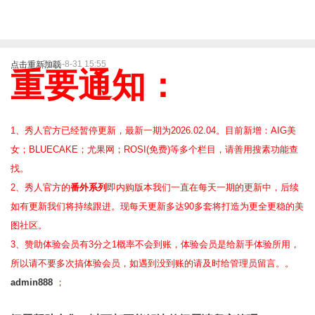
2025-8-31 15:55
点击重新加载
重要通知：
1、秀人官方已经暂停更新，最新一期为2026.02.04。目前新增：AIG美
女；BLUECAKE；尤果网；ROSI(免费)等
多个栏目，请善用搜素功能查
找。
2、
秀人官方的
番外系列
即内购版本我们一直在每天一期的更新中，后续
如有更新我们将持续跟进。现每天更新多达90多套将打造为更全更稳的美
图社区。
3、赞助体验会员
有3分之1概率不会到账，体验会员是给新手体验所用，
所以请不要多次搞体验会员，如遇到没到账的请及时给管理员留言。。
admin888
；