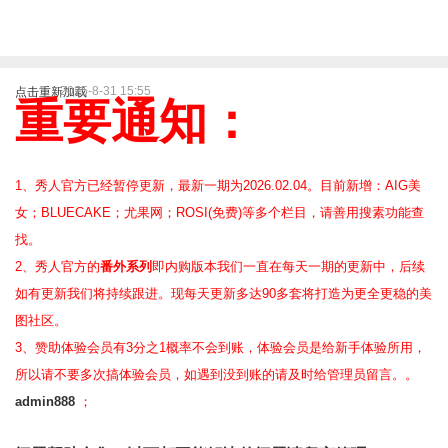
2025-8-31 15:55
点击重新加载
重要通知：
1、秀人官方已经暂停更新，最新一期为2026.02.04。目前新增：AIG美
女；BLUECAKE；尤果网；ROSI(免费)等
多个栏目，请善用搜素功能查
找。
2、
秀人官方的
番外系列
即内购版本我们一直在每天一期的更新中，后续
如有更新我们将持续跟进。现每天更新多达90多套将打造为更全更稳的美
图社区。
3、赞助体验会员
有3分之1概率不会到账，体验会员是给新手体验所用，
所以请不要多次搞体验会员，如遇到没到账的请及时给管理员留言。。
admin888
；