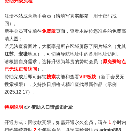
赞助升级流程
注册本站成为新手会员
（请填写真实邮箱，用于密码找
回）。
新手会员可先前往
免费版
页面，查看本站位您准备的免费高
清大图；
若无法查看图片，大概率是所在区域屏蔽了图片域名（尤其
江苏
、
安徽
地区），可切换导航地址中的备用地址访问。
请根据自身需求，选择升级为尊贵的赞助会员（
原免费站点
已无法正常访问
）。
赞助完成后即可解锁
搜索
功能和查看
VIP板块
（新手会员无
搜索权限），支持按日期格式精准查找最新作品（示例：
2025.12.17）。
特别说明
👉 赞助入口请点击此处
开通方式：因收款受限，如需开通永久会员，请在
1
小时内
扫码连续赞助
2
个年度会员，并留言给管理员
admin888
，