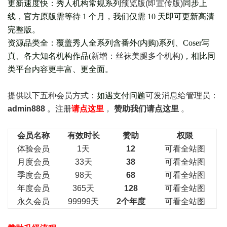
更新速度快：秀人机构常规系列
预览版(即宣传版)
同步上
线，官方原版需等待 1 个月，我们仅需 10 天即可更新高清
完整版。
资源品类全：覆盖秀人全系列含番外(
内购
)系列、Coser写
真、各大知名机构作品(
新增：丝袜美腿多个机构
)，相比同
类平台内容更丰富、更全面。
提供以下五种会员
方式：
如遇支付问题
可发消息给管理员：
admin888
。注册
请点这里
，
赞助我们请点这里
。
会员名称
有效时长
赞助
权限
体验会员
1天
12
可看全站图
月度会员
33天
38
可看全站图
季度会员
98天
68
可看全站图
年度会员
365天
128
可看全站图
永久会员
99999天
2个年度
可看全站图