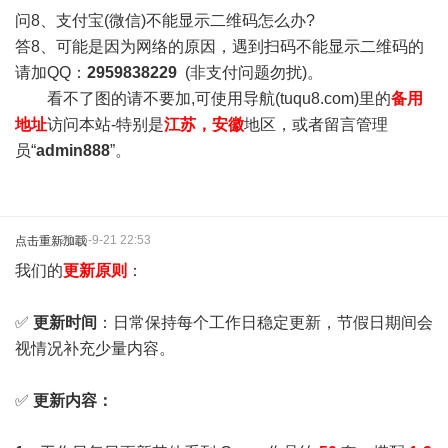
问8、支付宝(微信)不能显示二维码怎么办?
答8、可能是因为网络的原因，遇到扫码不能显示二维码的
请加QQ：
2959838229
(非支付问题勿扰)。
看不了图的请不要加,可使用导航(tuqu8.com)里的
备用
地址
访问本站-特别是
江苏，安徽
地区，或者留言管理
员“
admin888
”。
2025-9-21 22:53
点击重新加载
我们的
更新原则
：
✅
更新时间
：日常保持每个工作日稳定更新，节假日期间会
视情况补充少量内容。
✅
更新内容：