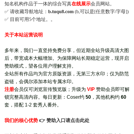
知名机构作品于一体的综合写真
在线展示
会员网站。
✅ 请收藏导航地址：
b.tuqu8.com
(b,可以是[任意数字/字母])
✅ 目前可用5个地址。。
关于本站运营说明
多年来，我们一直坚持免费分享，但近期全站升级高清大图
后，带宽成本大幅增加。为保障网站长期稳定运营，现开启
赞助模式，望各位用户理解支持。
全站所有作品均为官方原版资源，无第三方水印；仅为防范
盗链，会偶尔添加本站专属水印。
注册
会员仅可浏览宣传
预览版
；
升级为
VIP
赞助会员即可解
锁完整高清内容。每日更新：
Coser约
50
，其他机构约
60
套，
搭配 1-2 套秀人番外
。
我们的核心优势
👉 赞助入口请点击此处