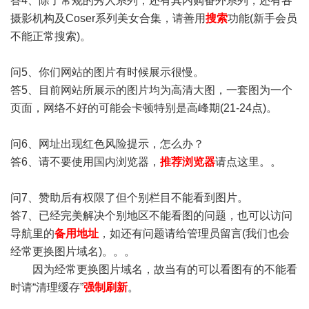
答4、除了常规的秀人系列，还有其内购番外系列，还有各
摄影机构及Coser系列美女合集，请善用
搜索
功能(新手会员
不能正常搜索)。
问5、你们网站的图片有时候展示很慢。
答5、目前网站所展示的图片均为高清大图，一套图为一个
页面，网络不好的可能会卡顿特别是高峰期(21-24点)。
问6、网址出现红色风险提示，怎么办？
答6、请不要使用国内浏览器，
推荐浏览器
请点这里。。
问7、赞助后有权限了但个别栏目不能看到图片。
答7、已经完美解决个别地区不能看图的问题，也可以访问
导航里的
备用地址
，如还有问题请给管理员留言(我们也会
经常更换图片域名)。。。
因为经常更换图片域名，故当有的可以看图有的不能看
时请“清理缓存”
强制刷新
。