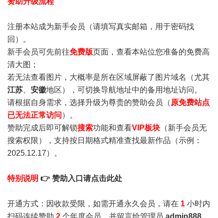
赞助升级流程
注册本站成为新手会员
（请填写真实邮箱，用于密码找
回）。
新手会员可先前往
免费版
页面，查看本站位您准备的免费高
清大图；
若无法查看图片，大概率是所在区域屏蔽了图片域名（尤其
江苏
、
安徽
地区），可切换导航地址中的备用地址访问。
请根据自身需求，选择升级为尊贵的赞助会员（
原免费站点
已无法正常访问
）。
赞助完成后即可解锁
搜索
功能和查看
VIP板块
（新手会员无
搜索权限），支持按日期格式精准查找最新作品（示例：
2025.12.17）。
特别说明
👉 赞助入口请点击此处
开通方式：因收款受限，如需开通永久会员，请在
1
小时内
扫码连续赞助
2
个年度会员，并留言给管理员
admin888
，