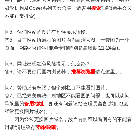
答4、除了常规的秀人系列，还有其内购番外系列，还有各
摄影机构及Coser系列美女合集，请善用
搜索
功能(新手会员
不能正常搜索)。
问5、你们网站的图片有时候展示很慢。
答5、目前网站所展示的图片均为高清大图，一套图为一个
页面，网络不好的可能会卡顿特别是高峰期(21-24点)。
问6、网址出现红色风险提示，怎么办？
答6、请不要使用国内浏览器，
推荐浏览器
请点这里。。
问7、赞助后有权限了但个别栏目不能看到图片。
答7、已经完美解决个别地区不能看图的问题，也可以访问
导航里的
备用地址
，如还有问题请给管理员留言(我们也会
经常更换图片域名)。。。
因为经常更换图片域名，故当有的可以看图有的不能看
时请“清理缓存”
强制刷新
。