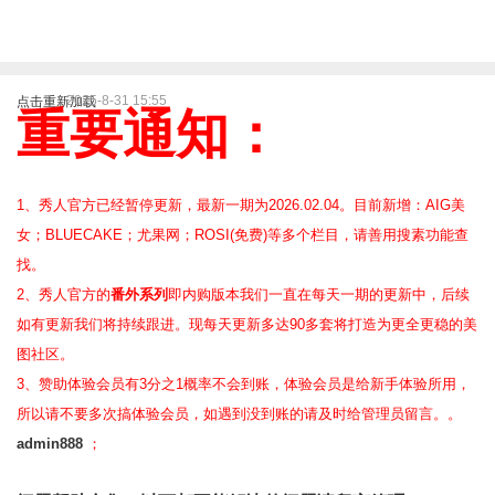
2025-8-31 15:55
点击重新加载
重要通知：
1、秀人官方已经暂停更新，最新一期为2026.02.04。目前新增：AIG美
女；BLUECAKE；尤果网；ROSI(免费)等
多个栏目，请善用搜素功能查
找。
2、
秀人官方的
番外系列
即内购版本我们一直在每天一期的更新中，后续
如有更新我们将持续跟进。现每天更新多达90多套将打造为更全更稳的美
图社区。
3、赞助体验会员
有3分之1概率不会到账，体验会员是给新手体验所用，
所以请不要多次搞体验会员，如遇到没到账的请及时给管理员留言。。
admin888
；