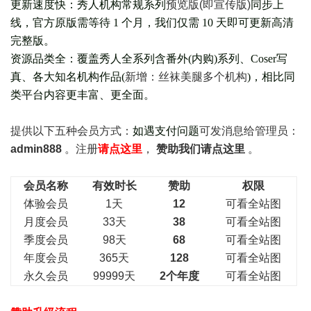
更新速度快：秀人机构常规系列
预览版(即宣传版)
同步上
线，官方原版需等待 1 个月，我们仅需 10 天即可更新高清
完整版。
资源品类全：覆盖秀人全系列含番外(
内购
)系列、Coser写
真、各大知名机构作品(
新增：丝袜美腿多个机构
)，相比同
类平台内容更丰富、更全面。
提供以下五种会员
方式：
如遇支付问题
可发消息给管理员：
admin888
。注册
请点这里
，
赞助我们请点这里
。
会员名称
有效时长
赞助
权限
体验会员
1天
12
可看全站图
月度会员
33天
38
可看全站图
季度会员
98天
68
可看全站图
年度会员
365天
128
可看全站图
永久会员
99999天
2个年度
可看全站图