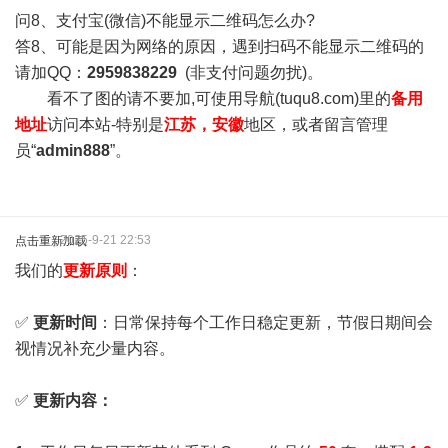
问8、支付宝(微信)不能显示二维码怎么办?
答8、可能是因为网络的原因，遇到扫码不能显示二维码的
请加QQ：
2959838229
(非支付问题勿扰)。
看不了图的请不要加,可使用导航(tuqu8.com)里的
备用
地址
访问本站-特别是
江苏，安徽
地区，或者留言管理
员“
admin888
”。
2025-9-21 22:53
点击重新加载
我们的
更新原则
：
✅
更新时间
：日常保持每个工作日稳定更新，节假日期间会
视情况补充少量内容。
✅
更新内容：