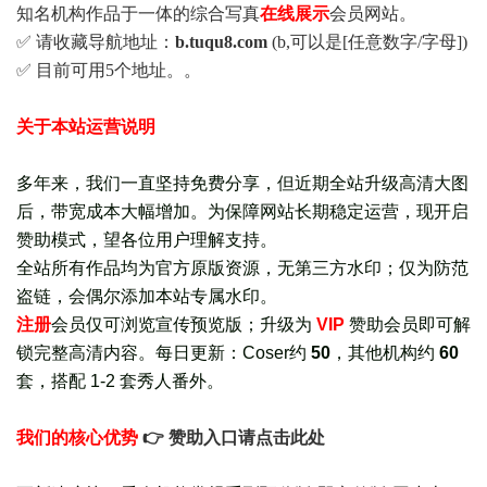
知名机构作品于一体的综合写真
在线展示
会员网站。
✅ 请收藏导航地址：
b.tuqu8.com
(b,可以是[任意数字/字母])
✅ 目前可用5个地址。。
关于本站运营说明
多年来，我们一直坚持免费分享，但近期全站升级高清大图
后，带宽成本大幅增加。为保障网站长期稳定运营，现开启
赞助模式，望各位用户理解支持。
全站所有作品均为官方原版资源，无第三方水印；仅为防范
盗链，会偶尔添加本站专属水印。
注册
会员仅可浏览宣传
预览版
；
升级为
VIP
赞助会员即可解
锁完整高清内容。每日更新：
Coser约
50
，其他机构约
60
套，
搭配 1-2 套秀人番外
。
我们的核心优势
👉 赞助入口请点击此处