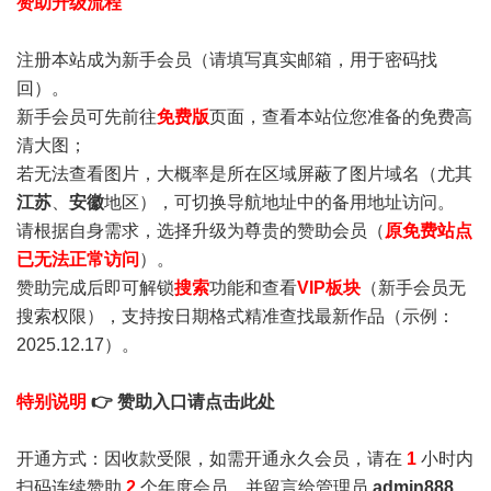
赞助升级流程
注册本站成为新手会员
（请填写真实邮箱，用于密码找
回）。
新手会员可先前往
免费版
页面，查看本站位您准备的免费高
清大图；
若无法查看图片，大概率是所在区域屏蔽了图片域名（尤其
江苏
、
安徽
地区），可切换导航地址中的备用地址访问。
请根据自身需求，选择升级为尊贵的赞助会员（
原免费站点
已无法正常访问
）。
赞助完成后即可解锁
搜索
功能和查看
VIP板块
（新手会员无
搜索权限），支持按日期格式精准查找最新作品（示例：
2025.12.17）。
特别说明
👉 赞助入口请点击此处
开通方式：因收款受限，如需开通永久会员，请在
1
小时内
扫码连续赞助
2
个年度会员，并留言给管理员
admin888
，