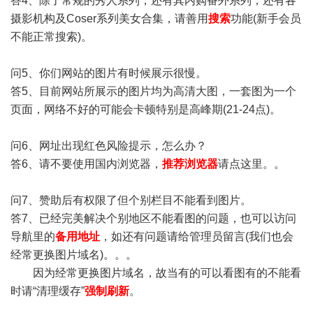
答4、除了常规的秀人系列，还有其内购番外系列，还有各
摄影机构及Coser系列美女合集，请善用
搜索
功能(新手会员
不能正常搜索)。
问5、你们网站的图片有时候展示很慢。
答5、目前网站所展示的图片均为高清大图，一套图为一个
页面，网络不好的可能会卡顿特别是高峰期(21-24点)。
问6、网址出现红色风险提示，怎么办？
答6、请不要使用国内浏览器，
推荐浏览器
请点这里。。
问7、赞助后有权限了但个别栏目不能看到图片。
答7、已经完美解决个别地区不能看图的问题，也可以访问
导航里的
备用地址
，如还有问题请给管理员留言(我们也会
经常更换图片域名)。。。
因为经常更换图片域名，故当有的可以看图有的不能看
时请“清理缓存”
强制刷新
。