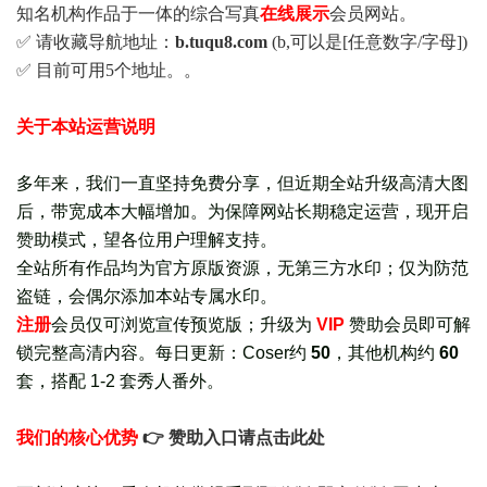
知名机构作品于一体的综合写真
在线展示
会员网站。
✅ 请收藏导航地址：
b.tuqu8.com
(b,可以是[任意数字/字母])
✅ 目前可用5个地址。。
关于本站运营说明
多年来，我们一直坚持免费分享，但近期全站升级高清大图
后，带宽成本大幅增加。为保障网站长期稳定运营，现开启
赞助模式，望各位用户理解支持。
全站所有作品均为官方原版资源，无第三方水印；仅为防范
盗链，会偶尔添加本站专属水印。
注册
会员仅可浏览宣传
预览版
；
升级为
VIP
赞助会员即可解
锁完整高清内容。每日更新：
Coser约
50
，其他机构约
60
套，
搭配 1-2 套秀人番外
。
我们的核心优势
👉 赞助入口请点击此处