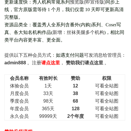
更新速度快：秀人机构常规系列
预览版(即宣传版)
同步上
线，官方原版需等待 1 个月，我们仅需 10 天即可更新高清
完整版。
资源品类全：覆盖秀人全系列含番外(
内购
)系列、Coser写
真、各大知名机构作品(
新增：丝袜美腿多个机构
)，相比同
类平台内容更丰富、更全面。
提供以下五种会员
方式：
如遇支付问题
可发消息给管理员：
admin888
。注册
请点这里
，
赞助我们请点这里
。
会员名称
有效时长
赞助
权限
体验会员
1天
12
可看全站图
月度会员
33天
38
可看全站图
季度会员
98天
68
可看全站图
年度会员
365天
128
可看全站图
永久会员
99999天
2个年度
可看全站图