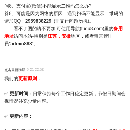
问8、支付宝(微信)不能显示二维码怎么办?
答8、可能是因为网络的原因，遇到扫码不能显示二维码的
请加QQ：
2959838229
(非支付问题勿扰)。
看不了图的请不要加,可使用导航(tuqu8.com)里的
备用
地址
访问本站-特别是
江苏，安徽
地区，或者留言管理
员“
admin888
”。
2025-9-21 22:53
点击重新加载
我们的
更新原则
：
✅
更新时间
：日常保持每个工作日稳定更新，节假日期间会
视情况补充少量内容。
✅
更新内容：