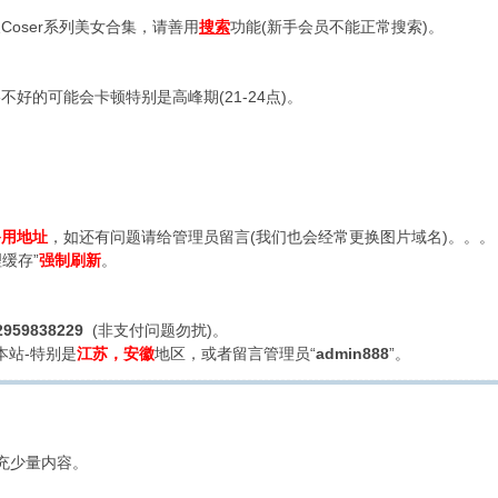
oser系列美女合集，请善用
搜索
功能(新手会员不能正常搜索)。
好的可能会卡顿特别是高峰期(21-24点)。
备用地址
，如还有问题请给管理员留言(我们也会经常更换图片域名)。。。
缓存”
强制刷新
。
2959838229
(非支付问题勿扰)。
本站-特别是
江苏，安徽
地区，或者留言管理员“
admin888
”。
充少量内容。