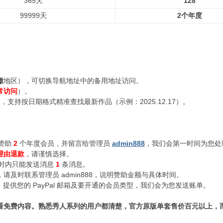
365天
128
99999天
2个年度
徽
地区），可切换导航地址中的备用地址访问。
常访问
）。
支持按日期格式精准查找最新作品（示例：2025.12.17）。
赞助
2
个年度会员，并留言给管理员
admin888
，我们会第一时间为您处
理由退款
，请谨慎选择。
小时内只能发送消息
1
条消息。
及时联系管理员 admin888，说明赞助金额与具体时间。
n888，提供您的 PayPal 邮箱及要开通的会员类型，我们会为您发送账单。
看免费内容。熟悉秀人系列的用户都清楚，官方原版单套售价百元以上，