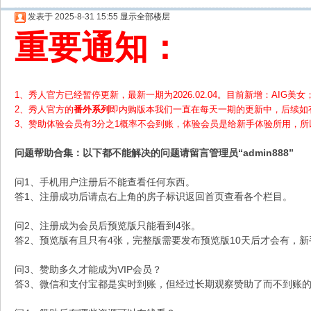
发表于 2025-8-31 15:55
显示全部楼层
重要通知：
1、秀人官方已经暂停更新，最新一期为2026.02.04。目前新增：AIG美女；
2、
秀人官方的
番外系列
即内购版本我们一直在每天一期的更新中，后续如
3、赞助体验会员
有3分之1概率不会到账，体验会员是给新手体验所用，
问题帮助
合集
：以下都不能解决的问题请留言管理员“admin888”
问1、手机用户注册后不能查看任何东西。
答1、注册成功后请点右上角的房子标识返回首页查看各个栏目。
问2、注册成为会员后预览版只能看到4张。
答2、预览版有且只有4张，完整版需要发布预览版10天后才会有，
问3、赞助多久才能成为VIP会员？
答3、微信和支付宝都是实时到账，但经过长期观察赞助了而不到账的