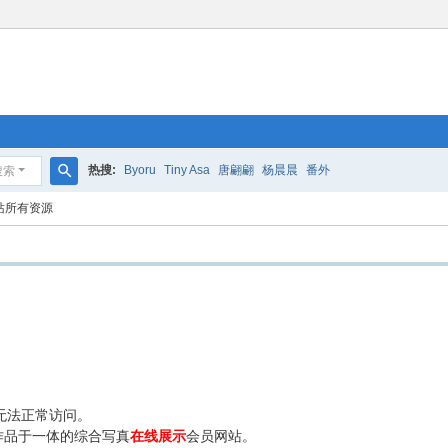
热搜:
Byoru
Tiny Asa
唐翩翩
杨晨晨
番外
搜索
搜
站所有资源
索
无法正常访问。
作品于一体的综合写真
在线展示
会员网站。