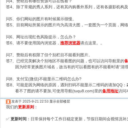
问4、赞助后有哪些资源可以在线看？
答4、除了常规的秀人系列，还有其内购番外系列，还有各摄影机构及C
问5、你们网站的图片有时候展示很慢。
答5、目前网站所展示的图片均为高清大图，一套图为一个页面，网络不
问6、网址出现红色风险提示，怎么办？
答6、请不要使用国内浏览器，
推荐浏览器
请点这里。。
问7、赞助后有权限了但个别栏目不能看到图片。
答7、已经完美解决个别地区不能看图的问题，也可以访问导航里的
因为经常更换图片域名，故当有的可以看图有的不能看时请“清理
问8、支付宝(微信)不能显示二维码怎么办?
答8、可能是因为网络的原因，遇到扫码不能显示二维码的请加QQ：
看不了图的请不要加,可使用导航(tuqu8.com)里的
备用地址
访问
发表于 2025-9-21 22:53
显示全部楼层
我们的
更新原则
：
更新时间
：日常保持每个工作日稳定更新，节假日期间会视情况补
✅