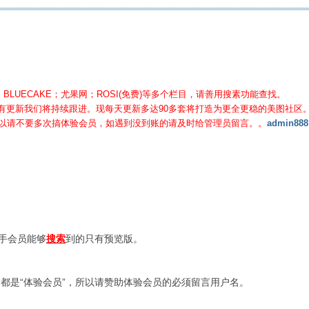
BLUECAKE；尤果网；ROSI(免费)等
多个栏目，请善用搜素功能查找。
有更新我们将持续跟进。现每天更新多达90多套将打造为更全更稳的美图社区
所以请不要多次搞体验会员，如遇到没到账的请及时给管理员留言。。
admin888
新手会员能够
搜索
到的只有预览版。
都是“体验会员”，所以请赞助体验会员的必须留言用户名。