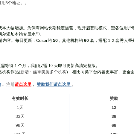
前可用5个地址。。
成本大幅增加。为保障网站长期稳定运营，现开启赞助模式，望各位用户
偶尔添加本站专属水印。
Coser约
50
，其他机构约
60
套，
搭配 1-2 套秀人番
清内容。每日更新：
需等待 1 个月，我们仅需 10 天即可更新高清完整版。
新增：丝袜美腿多个机构
名机构作品(
)，相比同类平台内容更丰富、更全
8
。注册
请点这里
，
赞助我们请点这里
。
有效时长
赞助
1天
12
33天
38
98天
68