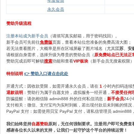
年度会员
永久会员
赞助升级流程
注册本站成为新手会员
（请填写真实邮箱，用于密码找回）。
新手会员可先前往
免费版
页面，查看本站位您准备的免费高清大图；
若无法查看图片，大概率是所在区域屏蔽了图片域名（尤其
江苏
、
安
请根据自身需求，选择升级为尊贵的赞助会员（
原免费站点已无法正
赞助完成后即可解锁
搜索
功能和查看
VIP板块
（新手会员无搜索权限），
特别说明
👉 赞助入口请点击此处
开通方式：因收款受限，如需开通永久会员，请在
1
小时内扫码连续
退款说明
：赞助行为属于自愿支持，虚拟服务一经开通，
不接受任何
防骗提醒：请勿相信除 admin888 外的任何私信消息；
新手会员
24
支付相关：微信、支付宝均为实时到账，若出现付款后未到账的情况，请
PayPal 支付：如需使用贝宝 PayPal 支付，请私信管理员 admi
我们始终坚持
自愿赞助
原则，无任何强制要求。注册用户即可免费查
感谢各位长久以来的支持，让我们一起守护这个平台的持续运营！