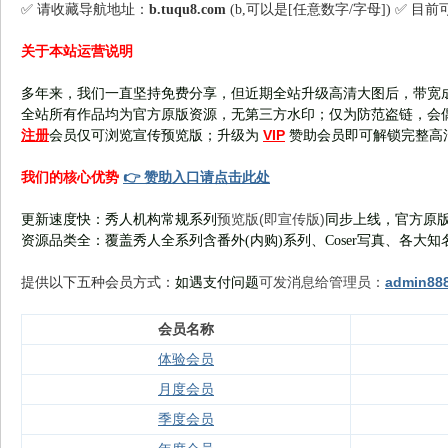
✅ 请收藏导航地址：
b.tuqu8.com
(b,可以是[任意数字/字母]) ✅ 目
关于本站运营说明
多年来，我们一直坚持免费分享，但近期全站升级高清大图后，带宽
全站所有作品均为官方原版资源，无第三方水印；仅为防范盗链，会
注册
VIP
会员仅可浏览宣传
预览版
；
升级为
赞助会员即可解锁完整高
👉 赞助入口请点击此处
我们的核心优势
预览版(即宣传版)
更新速度快：秀人机构常规系列
同步上线，官方原版
资源品类全：覆盖秀人全系列含番外(
内购
)系列、Coser写真、各大知
可发消息给管理员：
admin88
提供以下五种会员
方式：
如遇支付问题
会员名称
体验会员
月度会员
季度会员