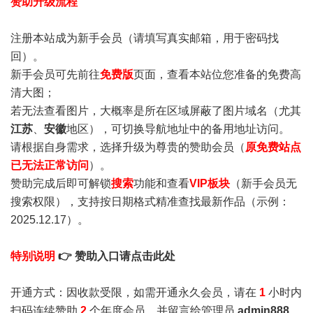
赞助升级流程
注册本站成为新手会员
（请填写真实邮箱，用于密码找
回）。
新手会员可先前往
免费版
页面，查看本站位您准备的免费高
清大图；
若无法查看图片，大概率是所在区域屏蔽了图片域名（尤其
江苏
、
安徽
地区），可切换导航地址中的备用地址访问。
请根据自身需求，选择升级为尊贵的赞助会员（
原免费站点
已无法正常访问
）。
赞助完成后即可解锁
搜索
功能和查看
VIP板块
（新手会员无
搜索权限），支持按日期格式精准查找最新作品（示例：
2025.12.17）。
特别说明
👉 赞助入口请点击此处
开通方式：因收款受限，如需开通永久会员，请在
1
小时内
扫码连续赞助
2
个年度会员，并留言给管理员
admin888
，