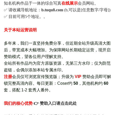
知名机构作品于一体的综合写真
在线展示
会员网站。
✅ 请收藏导航地址：
b.tuqu8.com
(b,可以是[任意数字/字母])
✅ 目前可用5个地址。。
关于本站运营说明
多年来，我们一直坚持免费分享，但近期全站升级高清大图
后，带宽成本大幅增加。为保障网站长期稳定运营，现开启
赞助模式，望各位用户理解支持。
全站所有作品均为官方原版资源，无第三方水印；仅为防范
盗链，会偶尔添加本站专属水印。
注册
会员仅可浏览宣传
预览版
；
升级为
VIP
赞助会员即可解
锁完整高清内容。每日更新：
Coser约
50
，其他机构约
60
套，
搭配 1-2 套秀人番外
。
我们的核心优势
👉 赞助入口请点击此处