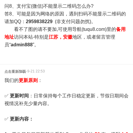
问8、支付宝(微信)不能显示二维码怎么办?
答8、可能是因为网络的原因，遇到扫码不能显示二维码的
请加QQ：
2959838229
(非支付问题勿扰)。
看不了图的请不要加,可使用导航(tuqu8.com)里的
备用
地址
访问本站-特别是
江苏，安徽
地区，或者留言管理
员“
admin888
”。
2025-9-21 22:53
点击重新加载
我们的
更新原则
：
✅
更新时间
：日常保持每个工作日稳定更新，节假日期间会
视情况补充少量内容。
✅
更新内容：