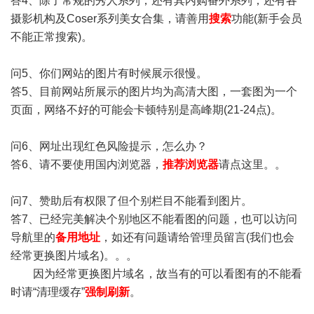
答4、除了常规的秀人系列，还有其内购番外系列，还有各
摄影机构及Coser系列美女合集，请善用
搜索
功能(新手会员
不能正常搜索)。
问5、你们网站的图片有时候展示很慢。
答5、目前网站所展示的图片均为高清大图，一套图为一个
页面，网络不好的可能会卡顿特别是高峰期(21-24点)。
问6、网址出现红色风险提示，怎么办？
答6、请不要使用国内浏览器，
推荐浏览器
请点这里。。
问7、赞助后有权限了但个别栏目不能看到图片。
答7、已经完美解决个别地区不能看图的问题，也可以访问
导航里的
备用地址
，如还有问题请给管理员留言(我们也会
经常更换图片域名)。。。
因为经常更换图片域名，故当有的可以看图有的不能看
时请“清理缓存”
强制刷新
。