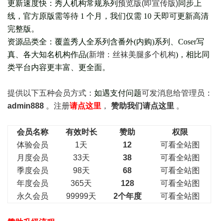
更新速度快：秀人机构常规系列
预览版(即宣传版)
同步上
线，官方原版需等待 1 个月，我们仅需 10 天即可更新高清
完整版。
资源品类全：覆盖秀人全系列含番外(
内购
)系列、Coser写
真、各大知名机构作品(
新增：丝袜美腿多个机构
)，相比同
类平台内容更丰富、更全面。
提供以下五种会员
方式：
如遇支付问题
可发消息给管理员：
admin888
。注册
请点这里
，
赞助我们请点这里
。
会员名称
有效时长
赞助
权限
体验会员
1天
12
可看全站图
月度会员
33天
38
可看全站图
季度会员
98天
68
可看全站图
年度会员
365天
128
可看全站图
永久会员
99999天
2个年度
可看全站图