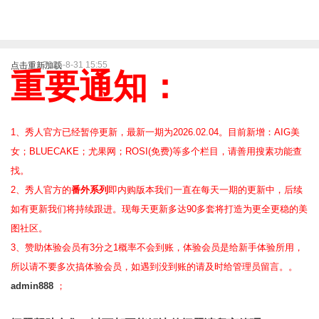
2025-8-31 15:55
点击重新加载
重要通知：
1、秀人官方已经暂停更新，最新一期为2026.02.04。目前新增：AIG美
女；BLUECAKE；尤果网；ROSI(免费)等
多个栏目，请善用搜素功能查
找。
2、
秀人官方的
番外系列
即内购版本我们一直在每天一期的更新中，后续
如有更新我们将持续跟进。现每天更新多达90多套将打造为更全更稳的美
图社区。
3、赞助体验会员
有3分之1概率不会到账，体验会员是给新手体验所用，
所以请不要多次搞体验会员，如遇到没到账的请及时给管理员留言。。
admin888
；