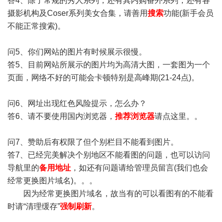
答4、除了常规的秀人系列，还有其内购番外系列，还有各
摄影机构及Coser系列美女合集，请善用
搜索
功能(新手会员
不能正常搜索)。
问5、你们网站的图片有时候展示很慢。
答5、目前网站所展示的图片均为高清大图，一套图为一个
页面，网络不好的可能会卡顿特别是高峰期(21-24点)。
问6、网址出现红色风险提示，怎么办？
答6、请不要使用国内浏览器，
推荐浏览器
请点这里。。
问7、赞助后有权限了但个别栏目不能看到图片。
答7、已经完美解决个别地区不能看图的问题，也可以访问
导航里的
备用地址
，如还有问题请给管理员留言(我们也会
经常更换图片域名)。。。
因为经常更换图片域名，故当有的可以看图有的不能看
时请“清理缓存”
强制刷新
。