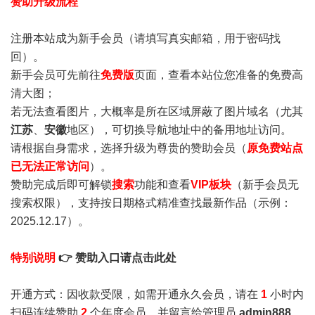
赞助升级流程
注册本站成为新手会员
（请填写真实邮箱，用于密码找
回）。
新手会员可先前往
免费版
页面，查看本站位您准备的免费高
清大图；
若无法查看图片，大概率是所在区域屏蔽了图片域名（尤其
江苏
、
安徽
地区），可切换导航地址中的备用地址访问。
请根据自身需求，选择升级为尊贵的赞助会员（
原免费站点
已无法正常访问
）。
赞助完成后即可解锁
搜索
功能和查看
VIP板块
（新手会员无
搜索权限），支持按日期格式精准查找最新作品（示例：
2025.12.17）。
特别说明
👉 赞助入口请点击此处
开通方式：因收款受限，如需开通永久会员，请在
1
小时内
扫码连续赞助
2
个年度会员，并留言给管理员
admin888
，