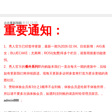
2025-8-31 15:55
点击重新加载
重要通知：
1、秀人官方已经暂停更新，最新一期为2026.02.04。目前新增：AIG美
女；BLUECAKE；尤果网；ROSI(免费)等
多个栏目，请善用搜素功能查
找。
2、
秀人官方的
番外系列
即内购版本我们一直在每天一期的更新中，后续
如有更新我们将持续跟进。现每天更新多达90多套将打造为更全更稳的美
图社区。
3、赞助体验会员
有3分之1概率不会到账，体验会员是给新手体验所用，
所以请不要多次搞体验会员，如遇到没到账的请及时给管理员留言。。
admin888
；