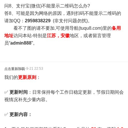
问8、支付宝(微信)不能显示二维码怎么办?
答8、可能是因为网络的原因，遇到扫码不能显示二维码的
请加QQ：
2959838229
(非支付问题勿扰)。
看不了图的请不要加,可使用导航(tuqu8.com)里的
备用
地址
访问本站-特别是
江苏，安徽
地区，或者留言管理
员“
admin888
”。
2025-9-21 22:53
点击重新加载
我们的
更新原则
：
✅
更新时间
：日常保持每个工作日稳定更新，节假日期间会
视情况补充少量内容。
✅
更新内容：