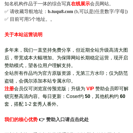
知名机构作品于一体的综合写真
在线展示
会员网站。
✅ 请收藏导航地址：
b.tuqu8.com
(b,可以是[任意数字/字母])
✅ 目前可用5个地址。。
关于本站运营说明
多年来，我们一直坚持免费分享，但近期全站升级高清大图
后，带宽成本大幅增加。为保障网站长期稳定运营，现开启
赞助模式，望各位用户理解支持。
全站所有作品均为官方原版资源，无第三方水印；仅为防范
盗链，会偶尔添加本站专属水印。
注册
会员仅可浏览宣传
预览版
；
升级为
VIP
赞助会员即可解
锁完整高清内容。每日更新：
Coser约
50
，其他机构约
60
套，
搭配 1-2 套秀人番外
。
我们的核心优势
👉 赞助入口请点击此处