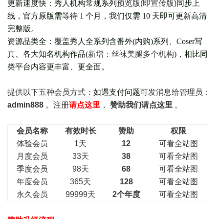
更新速度快：秀人机构常规系列
预览版(即宣传版)
同步上
线，官方原版需等待 1 个月，我们仅需 10 天即可更新高清
完整版。
资源品类全：覆盖秀人全系列含番外(
内购
)系列、Coser写
真、各大知名机构作品(
新增：丝袜美腿多个机构
)，相比同
类平台内容更丰富、更全面。
提供以下五种会员
方式：
如遇支付问题
可发消息给管理员：
admin888
。注册
请点这里
，
赞助我们请点这里
。
会员名称
有效时长
赞助
权限
体验会员
1天
12
可看全站图
月度会员
33天
38
可看全站图
季度会员
98天
68
可看全站图
年度会员
365天
128
可看全站图
永久会员
99999天
2个年度
可看全站图