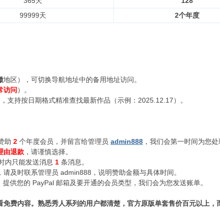
365天
128
99999天
2个年度
徽
地区），可切换导航地址中的备用地址访问。
常访问
）。
支持按日期格式精准查找最新作品（示例：2025.12.17）。
赞助
2
个年度会员，并留言给管理员
admin888
，我们会第一时间为您处
理由退款
，请谨慎选择。
小时内只能发送消息
1
条消息。
及时联系管理员 admin888，说明赞助金额与具体时间。
n888，提供您的 PayPal 邮箱及要开通的会员类型，我们会为您发送账单。
看免费内容。熟悉秀人系列的用户都清楚，官方原版单套售价百元以上，