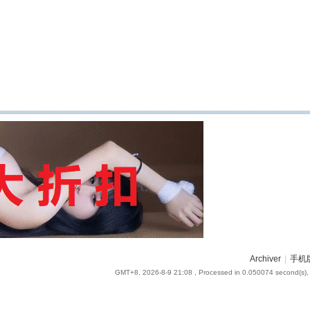
Archiver
|
手机
GMT+8, 2026-8-9 21:08
, Processed in 0.050074 second(s), 