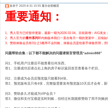
发表于 2025-8-31 15:55
显示全部楼层
重要通知：
1、秀人官方已经暂停更新，最新一期为2026.02.04。目前新增：AIG美女；
2、
秀人官方的
番外系列
即内购版本我们一直在每天一期的更新中，后续如
3、赞助体验会员
有3分之1概率不会到账，体验会员是给新手体验所用，
问题帮助
合集
：以下都不能解决的问题请留言管理员“admin888”
问1、手机用户注册后不能查看任何东西。
答1、注册成功后请点右上角的房子标识返回首页查看各个栏目。
问2、注册成为会员后预览版只能看到4张。
答2、预览版有且只有4张，完整版需要发布预览版10天后才会有，
问3、赞助多久才能成为VIP会员？
答3、微信和支付宝都是实时到账，但经过长期观察赞助了而不到账的