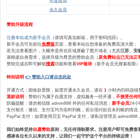
年度会员
永久会员
赞助升级流程
注册本站成为新手会员
（请填写真实邮箱，用于密码找回）。
新手会员可先前往
免费版
页面，查看本站位您准备的免费高清大图；
若无法查看图片，大概率是所在区域屏蔽了图片域名（尤其
江苏
、
安
请根据自身需求，选择升级为尊贵的赞助会员（
原免费站点已无法正
赞助完成后即可解锁
搜索
功能和查看
VIP板块
（新手会员无搜索权限），
特别说明
👉 赞助入口请点击此处
开通方式：因收款受限，如需开通永久会员，请在
1
小时内扫码连续
退款说明
：赞助行为属于自愿支持，虚拟服务一经开通，
不接受任何
防骗提醒：请勿相信除 admin888 外的任何私信消息；
新手会员
24
支付相关：微信、支付宝均为实时到账，若出现付款后未到账的情况，请
PayPal 支付：如需使用贝宝 PayPal 支付，请私信管理员 admi
我们始终坚持
自愿赞助
原则，无任何强制要求。注册用户即可免费查
感谢各位长久以来的支持，让我们一起守护这个平台的持续运营！