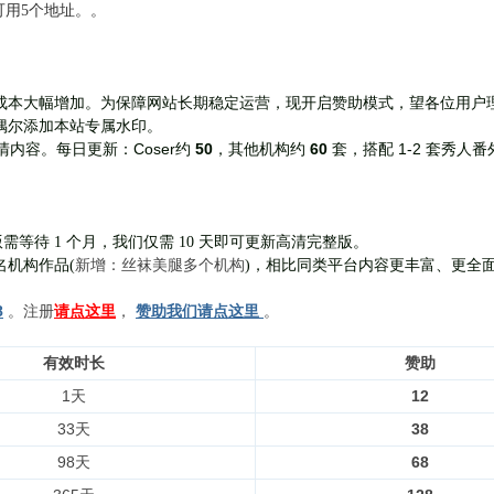
前可用5个地址。。
成本大幅增加。为保障网站长期稳定运营，现开启赞助模式，望各位用户
偶尔添加本站专属水印。
Coser约
50
，其他机构约
60
套，
搭配 1-2 套秀人番
清内容。每日更新：
需等待 1 个月，我们仅需 10 天即可更新高清完整版。
新增：丝袜美腿多个机构
名机构作品(
)，相比同类平台内容更丰富、更全
8
。注册
请点这里
，
赞助我们请点这里
。
有效时长
赞助
1天
12
33天
38
98天
68