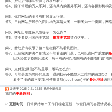
问4、赞助后有哪些资源可以在线看？
答4、除了常规的秀人系列，还有其内购番外系列，还有各摄影机构及C
问5、你们网站的图片有时候展示很慢。
答5、目前网站所展示的图片均为高清大图，一套图为一个页面，网络不
问6、网址出现红色风险提示，怎么办？
答6、请不要使用国内浏览器，
推荐浏览器
请点这里。。
问7、赞助后有权限了但个别栏目不能看到图片。
答7、已经完美解决个别地区不能看图的问题，也可以访问导航里的
因为经常更换图片域名，故当有的可以看图有的不能看时请“清理
问8、支付宝(微信)不能显示二维码怎么办?
答8、可能是因为网络的原因，遇到扫码不能显示二维码的请加QQ：
看不了图的请不要加,可使用导航(tuqu8.com)里的
备用地址
访问
发表于 2025-9-21 22:53
显示全部楼层
我们的
更新原则
：
更新时间
：日常保持每个工作日稳定更新，节假日期间会视情况补
✅