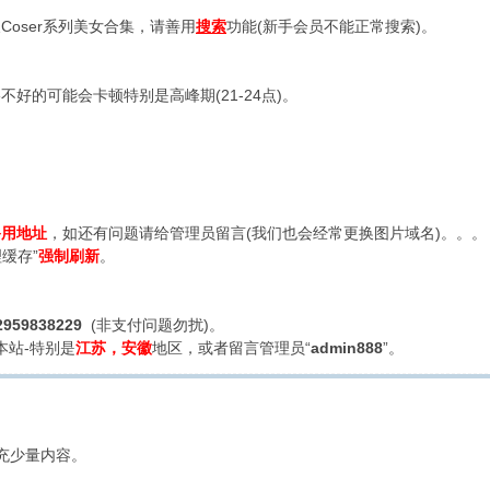
oser系列美女合集，请善用
搜索
功能(新手会员不能正常搜索)。
好的可能会卡顿特别是高峰期(21-24点)。
备用地址
，如还有问题请给管理员留言(我们也会经常更换图片域名)。。。
缓存”
强制刷新
。
2959838229
(非支付问题勿扰)。
本站-特别是
江苏，安徽
地区，或者留言管理员“
admin888
”。
充少量内容。