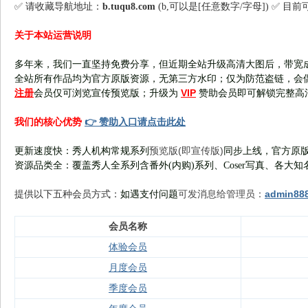
✅ 请收藏导航地址：
b.tuqu8.com
(b,可以是[任意数字/字母]) ✅ 目
关于本站运营说明
多年来，我们一直坚持免费分享，但近期全站升级高清大图后，带宽
全站所有作品均为官方原版资源，无第三方水印；仅为防范盗链，会
注册
VIP
会员仅可浏览宣传
预览版
；
升级为
赞助会员即可解锁完整高
👉 赞助入口请点击此处
我们的核心优势
预览版(即宣传版)
更新速度快：秀人机构常规系列
同步上线，官方原版
资源品类全：覆盖秀人全系列含番外(
内购
)系列、Coser写真、各大知
可发消息给管理员：
admin88
提供以下五种会员
方式：
如遇支付问题
会员名称
体验会员
月度会员
季度会员