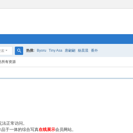
热搜:
Byoru
Tiny Asa
唐翩翩
杨晨晨
番外
搜索
搜
站所有资源
索
无法正常访问。
作品于一体的综合写真
在线展示
会员网站。