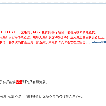
BLUECAKE；尤果网；ROSI(免费)等
多个栏目，请善用搜素功能查找。
有更新我们将持续跟进。现每天更新多达90多套将打造为更全更稳的美图社区
所以请不要多次搞体验会员，如遇到没到账的请及时给管理员留言。。
admin888
新手会员能够
搜索
到的只有预览版。
都是“体验会员”，所以请赞助体验会员的必须留言用户名。