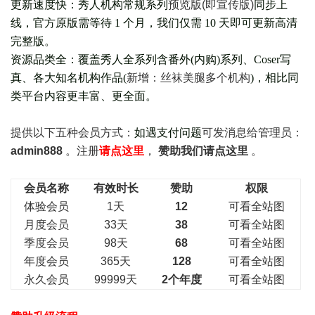
更新速度快：秀人机构常规系列
预览版(即宣传版)
同步上
线，官方原版需等待 1 个月，我们仅需 10 天即可更新高清
完整版。
资源品类全：覆盖秀人全系列含番外(
内购
)系列、Coser写
真、各大知名机构作品(
新增：丝袜美腿多个机构
)，相比同
类平台内容更丰富、更全面。
提供以下五种会员
方式：
如遇支付问题
可发消息给管理员：
admin888
。注册
请点这里
，
赞助我们请点这里
。
会员名称
有效时长
赞助
权限
体验会员
1天
12
可看全站图
月度会员
33天
38
可看全站图
季度会员
98天
68
可看全站图
年度会员
365天
128
可看全站图
永久会员
99999天
2个年度
可看全站图