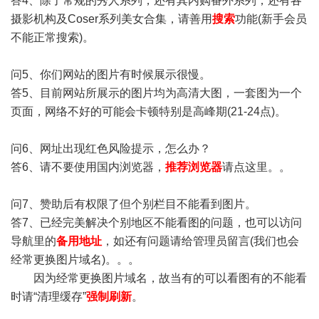
答4、除了常规的秀人系列，还有其内购番外系列，还有各
摄影机构及Coser系列美女合集，请善用
搜索
功能(新手会员
不能正常搜索)。
问5、你们网站的图片有时候展示很慢。
答5、目前网站所展示的图片均为高清大图，一套图为一个
页面，网络不好的可能会卡顿特别是高峰期(21-24点)。
问6、网址出现红色风险提示，怎么办？
答6、请不要使用国内浏览器，
推荐浏览器
请点这里。。
问7、赞助后有权限了但个别栏目不能看到图片。
答7、已经完美解决个别地区不能看图的问题，也可以访问
导航里的
备用地址
，如还有问题请给管理员留言(我们也会
经常更换图片域名)。。。
因为经常更换图片域名，故当有的可以看图有的不能看
时请“清理缓存”
强制刷新
。