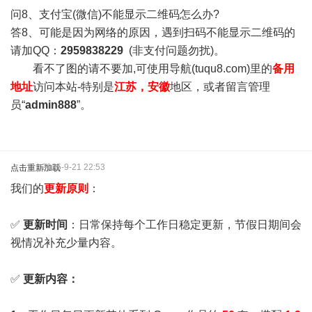
问8、支付宝(微信)不能显示二维码怎么办?
答8、可能是因为网络的原因，遇到扫码不能显示二维码的
请加QQ：
2959838229
(非支付问题勿扰)。
看不了图的请不要加,可使用导航(tuqu8.com)里的
备用
地址
访问本站-特别是
江苏，安徽
地区，或者留言管理
员“
admin888
”。
2025-9-21 22:53
点击重新加载
我们的
更新原则
：
✅
更新时间
：日常保持每个工作日稳定更新，节假日期间会
视情况补充少量内容。
✅
更新内容：