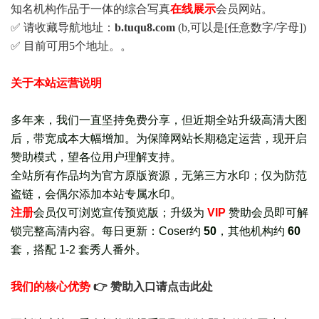
知名机构作品于一体的综合写真
在线展示
会员网站。
✅ 请收藏导航地址：
b.tuqu8.com
(b,可以是[任意数字/字母])
✅ 目前可用5个地址。。
关于本站运营说明
多年来，我们一直坚持免费分享，但近期全站升级高清大图
后，带宽成本大幅增加。为保障网站长期稳定运营，现开启
赞助模式，望各位用户理解支持。
全站所有作品均为官方原版资源，无第三方水印；仅为防范
盗链，会偶尔添加本站专属水印。
注册
会员仅可浏览宣传
预览版
；
升级为
VIP
赞助会员即可解
锁完整高清内容。每日更新：
Coser约
50
，其他机构约
60
套，
搭配 1-2 套秀人番外
。
我们的核心优势
👉 赞助入口请点击此处