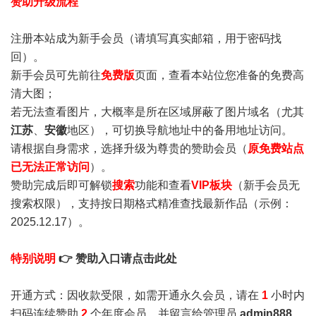
赞助升级流程
注册本站成为新手会员
（请填写真实邮箱，用于密码找
回）。
新手会员可先前往
免费版
页面，查看本站位您准备的免费高
清大图；
若无法查看图片，大概率是所在区域屏蔽了图片域名（尤其
江苏
、
安徽
地区），可切换导航地址中的备用地址访问。
请根据自身需求，选择升级为尊贵的赞助会员（
原免费站点
已无法正常访问
）。
赞助完成后即可解锁
搜索
功能和查看
VIP板块
（新手会员无
搜索权限），支持按日期格式精准查找最新作品（示例：
2025.12.17）。
特别说明
👉 赞助入口请点击此处
开通方式：因收款受限，如需开通永久会员，请在
1
小时内
扫码连续赞助
2
个年度会员，并留言给管理员
admin888
，