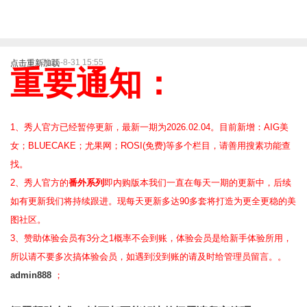
2025-8-31 15:55
点击重新加载
重要通知：
1、秀人官方已经暂停更新，最新一期为2026.02.04。目前新增：AIG美
女；BLUECAKE；尤果网；ROSI(免费)等
多个栏目，请善用搜素功能查
找。
2、
秀人官方的
番外系列
即内购版本我们一直在每天一期的更新中，后续
如有更新我们将持续跟进。现每天更新多达90多套将打造为更全更稳的美
图社区。
3、赞助体验会员
有3分之1概率不会到账，体验会员是给新手体验所用，
所以请不要多次搞体验会员，如遇到没到账的请及时给管理员留言。。
admin888
；